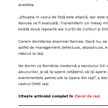
acesteia.
„Situaţia în cazul de faţă este atipică, dar e
Rancea va fi evaluată. Transmitem un mesaj mini
există două rapoarte ale Curţii de Conturi şi DI
Cerem demiterea doamnei Rancea. Dacă nu, se va
astfel de management defectuos, dezastruos. Am
născut la Iaşi.
Ne dorim ca România modernă a secolului XXI s
abuzurilor, şi să îşi apere cetăţenii, să îşi apere
evenimentele petrecute la Opera din Iaşi”, a decl
cadrul ONRI Iaşi.
Citește articolul complet în
Ziarul de Iași