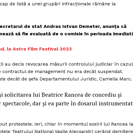
Proiecte editoriale
cap de listă a unei grupări infracţionale rămâne la
Rețea
Contact
n secretarul de stat Andras Istvan Demeter, anunţa că
iect
mează să fie evaluată de o comisie în perioada imediată
 HOUSE
NIA
nd, la Astra Film Festival 2023
ţii au decis revocarea măsurii controlului judiciar în cazul
ece contractul de management nu era decât suspendat.
fate decât de şefa Departamentului Juridic, Camelia Marc.
i solicitarea lui Beatrice Rancea de concediu şi
 spectacole, dar şi ea parte în dosarul instrumentat
put protestele. Ieri, chiar în momentul sosirii lui Rancea l
reptele Teatrului Naţional Vasile Alecsandri cerând demiter