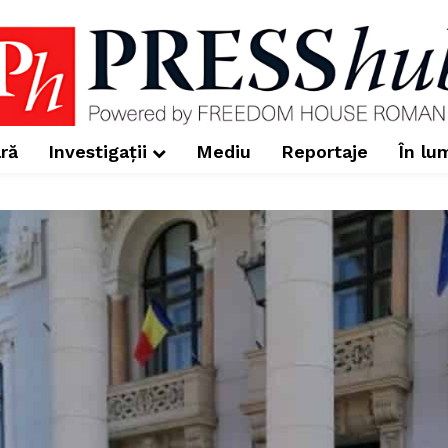
ră
Investigații
Mediu
Reportaje
În lu