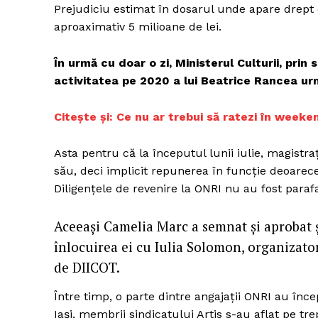
Prejudiciu estimat în dosarul unde apare drept 
aproaximativ 5 milioane de lei.
În urmă cu doar o zi, Ministerul Culturii, pri
Un pro
activitatea pe 2020 a lui Beatrice Rancea ur
FREEDOM
ROMÂ
Citește și: Ce nu ar trebui să ratezi în weeke
Asta pentru că la începutul lunii iulie, magistra
său, deci implicit repunerea în funcţie deoar
Diligenţele de revenire la ONRI nu au fost para
Aceeaşi Camelia Marc a semnat şi aprobat ş
înlocuirea ei cu Iulia Solomon, organizator
de DIICOT.
Între timp, o parte dintre angajaţii ONRI au înce
Iaşi, membrii sindicatului Artis s-au aflat pe t