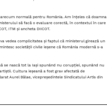
ste oarecum normală pentru România. Am înţeles că doamna
sterului să facă o evaluare corectă, în contextul în care
ICOT, ITM şi ancheta DIICOT.
 vedea complicitatea şi faptul că ministerul girează un
intesc societăţii civile ieşene că România modernă s-a
ă se nască tot la Iaşi spunând nu corupţiei, spunând nu
 artiştii. Cultura ieşeană a fost grav afectată de
arat Aurel Bălae, vicepreşedintele Sindicatului Artis din