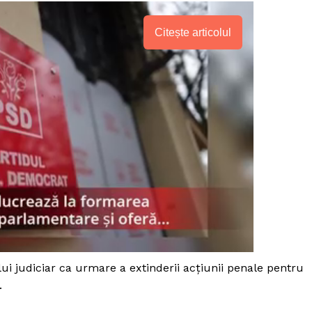
Citește articolul
PRESShub
lui judiciar ca urmare a extinderii acţiunii penale pentru
.
Despre noi / Echipa