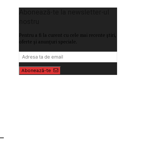
Abonează-te la newsletter-ul
nostru
Pentru a fi la curent cu cele mai recente știri,
oferte și anunțuri speciale.
Abonează-te