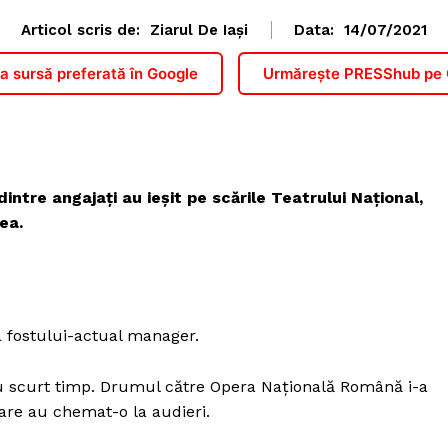
Articol scris de:
Ziarul De Iași
Data:
14/07/2021
 sursă preferată în Google
Urmărește PRESShub pe
intre angajaţi au ieşit pe scările Teatrului Naţional,
ea.
a fostului-actual manager.
ntru scurt timp. Drumul către Opera Naţională Română i-a
care au chemat-o la audieri.