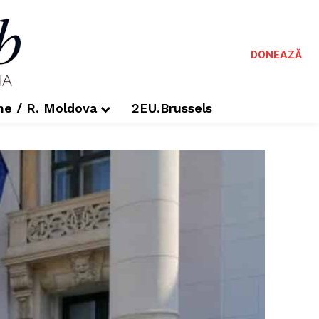
DONEAZĂ
me / R. Moldova
2EU.Brussels