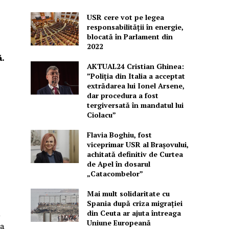
USR cere vot pe legea
responsabilității în energie,
blocată în Parlament din
2022
.
AKTUAL24 Cristian Ghinea:
”Poliția din Italia a acceptat
extrădarea lui Ionel Arsene,
dar procedura a fost
tergiversată în mandatul lui
Ciolacu”
Flavia Boghiu, fost
viceprimar USR al Brașovului,
achitată definitiv de Curtea
de Apel în dosarul
„Catacombelor”
Mai mult solidaritate cu
Spania după criza migrației
din Ceuta ar ajuta întreaga
a
Uniune Europeană
ea