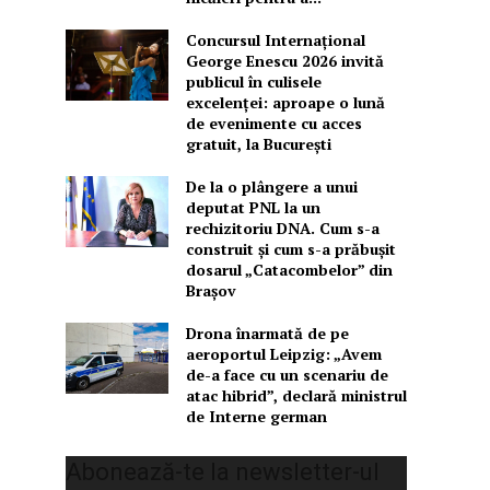
Concursul Internațional
George Enescu 2026 invită
publicul în culisele
excelenței: aproape o lună
de evenimente cu acces
gratuit, la București
De la o plângere a unui
deputat PNL la un
rechizitoriu DNA. Cum s-a
construit și cum s-a prăbușit
dosarul „Catacombelor” din
Brașov
Drona înarmată de pe
aeroportul Leipzig: „Avem
de-a face cu un scenariu de
atac hibrid”, declară ministrul
de Interne german
Abonează-te la newsletter-ul