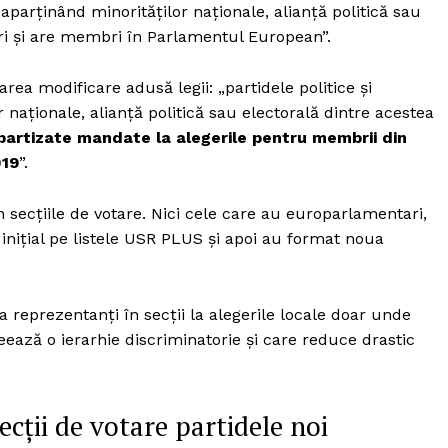
Proiecte editoriale
r aparținând minorităților naționale, alianță politică sau
eri și are membri în Parlamentul European”.
Rețea
Contact
ea modificare adusă legii: „partidele politice și
iect
r naționale, alianță politică sau electorală dintre acestea
 HOUSE
partizate mandate la alegerile pentru membrii din
NIA
019
”.
n secțiile de votare. Nici cele care au europarlamentari,
nițial pe listele USR PLUS și apoi au format noua
a reprezentanți în secții la alegerile locale doar unde
eează o ierarhie discriminatorie și care reduce drastic
ecții de votare partidele noi