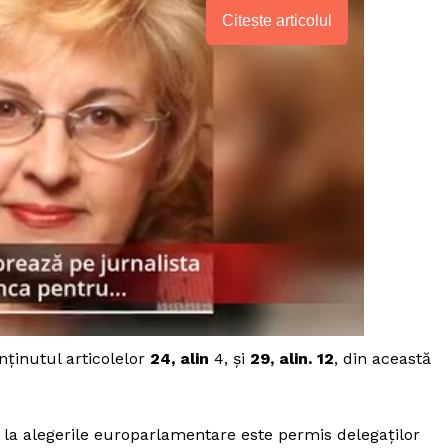
Citește articolul
nținutul articolelor
24, alin
4, și
29, alin. 12
, din această
PRESShub
Despre noi / Echipa
ră la alegerile europarlamentare este permis delegaților