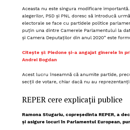
Aceasta nu este singura modificare importantă.
alegerilor, PSD și PNL doresc să introducă urmă
electorale se face cu partidele politice parlam
puțin una dintre Camerele Parlamentului la data
și Camera Deputaților din anul 2020” este form
Citește și: Piedone și-a angajat ginerele în p
Andrei Bogdan
Acest lucru înseamnă că anumite partide, prec
secții de votare, chiar dacă nu au reprezentanț
REPER cere explicații publice
Ramona Stugariu, copreședinta REPER, a decl
și asigure locuri în Parlamentul European, pun