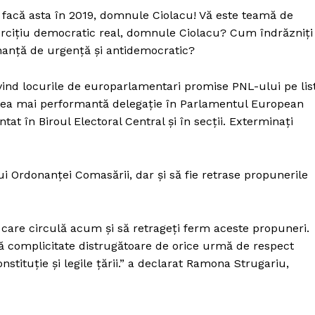
ă facă asta în 2019, domnule Ciolacu! Vă este teamă de
xercițiu democratic real, domnule Ciolacu? Cum îndrăzniți
onanță de urgență şi antidemocratic?
ivind locurile de europarlamentari promise PNL-ului pe lis
e cea mai performantă delegație în Parlamentul European
at în Biroul Electoral Central și în secții. Exterminați
ui Ordonanței Comasării, dar și să fie retrase propunerile
 care circulă acum şi să retrageți ferm aceste propuneri.
ă complicitate distrugătoare de orice urmă de respect
nstituție şi legile țării.” a declarat Ramona Strugariu,