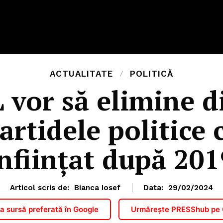
ACTUALITATE
POLITICĂ
 vor să elimine di
artidele politice 
înființat după 201
Articol scris de:
Bianca Iosef
Data:
29/02/2024
 sursă preferată în Google
Urmărește PRESShub pe