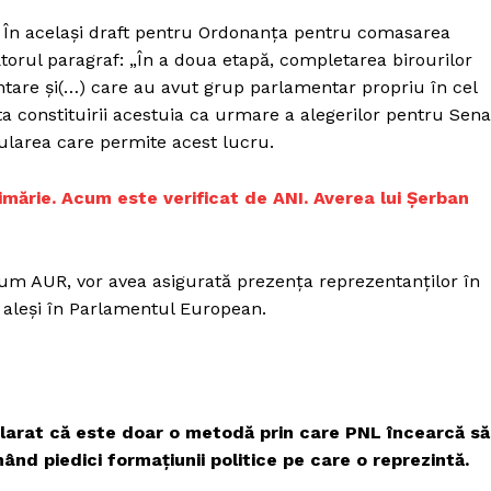
 În același draft pentru Ordonanța pentru comasarea
torul paragraf: „În a doua etapă, completarea birourilor
entare şi(…) care au avut grup parlamentar propriu în cel
 constituirii acestuia ca urmare a alegerilor pentru Sena
ularea care permite acest lucru.
rimărie. Acum este verificat de ANI. Averea lui Șerban
um AUR, vor avea asigurată prezența reprezentanților în
i aleși în Parlamentul European.
arat că este doar o metodă prin care PNL încearcă să
ând piedici formațiunii politice pe care o reprezintă.