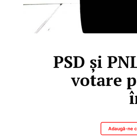
PSD și PNL
votare p
Adaugă-ne ca