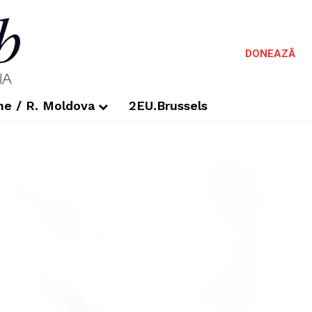
DONEAZĂ
me / R. Moldova
2EU.Brussels