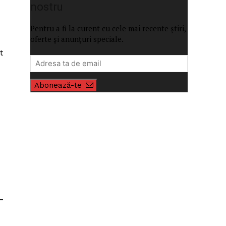
nostru
Pentru a fi la curent cu cele mai recente știri,
oferte și anunțuri speciale.
t
Abonează-te
-