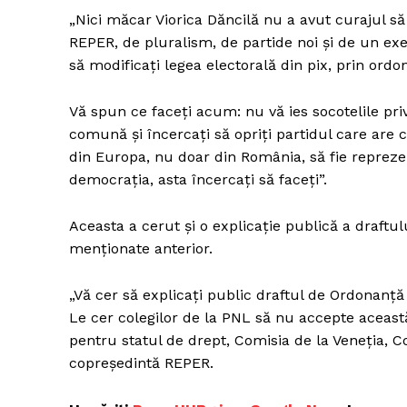
„Nici măcar Viorica Dăncilă nu a avut curajul s
REPER, de pluralism, de partide noi şi de un e
să modificați legea electorală din pix, prin ord
Vă spun ce faceți acum: nu vă ies socotelile pr
comună și încercați să opriți partidul care ar
din Europa, nu doar din România, să fie reprezent
democrația, asta încercați să faceți”.
Aceasta a cerut și o explicație publică a draftul
menționate anterior.
„Vă cer să explicați public draftul de Ordonanță
Le cer colegilor de la PNL să nu accepte aceast
pentru statul de drept, Comisia de la Veneția, Co
copreședintă REPER.