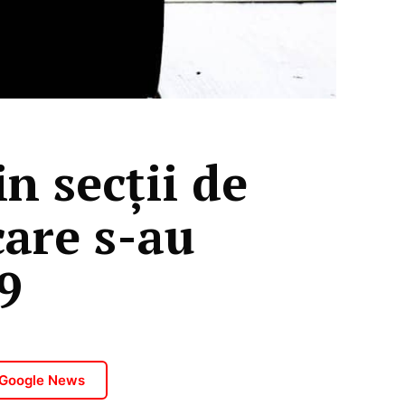
n secții de
care s-au
9
 Google News