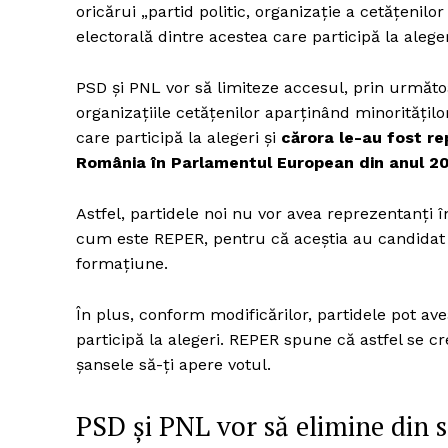
oricărui „partid politic, organizație a cetățenilo
electorală dintre acestea care participă la aleg
PSD și PNL vor să limiteze accesul, prin următoar
Un pro
organizațiile cetățenilor aparținând minoritățilo
FREEDOM
care participă la alegeri și
cărora le-au fost re
ROMÂ
România în Parlamentul European din anul 2
Astfel, partidele noi nu vor avea reprezentanți î
cum este REPER, pentru că aceștia au candidat i
formațiune.
În plus, conform modificărilor, partidele pot ave
participă la alegeri. REPER spune că astfel se cr
șansele să-ți apere votul.
PSD și PNL vor să elimine din s