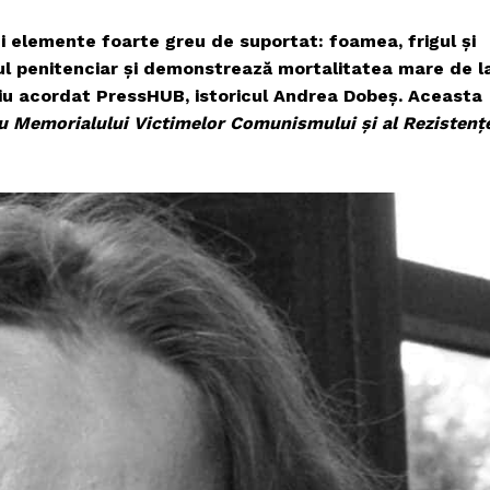
ei elemente foarte greu de suportat: foamea, frigul și
mul penitenciar și demonstrează mortalitatea mare de l
viu acordat PressHUB, istoricul Andrea Dobeș.
Aceasta
ru Memorialului Victimelor Comunismului și al Rezistenț