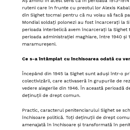
Aș aminti în acest sens că în perioada 1913-1914
ruteni care în frunte cu preotul lor Alexis Kabal
din Sighet tocmai pentru că nu voiau să facă p
Mondial soldați polonezi au fost încarcerați la 
perioada interbelică avem încarcerați la Sighet 
perioada administrației maghiare, între 1940 și 
maramureșeni.
Ce s-a întâmplat cu închisoarea odată cu ven
Începând din 1945 la Sighet sunt aduși într-o pr
colectivizării, care activaseră în grupurile de
vedere alegerile din 1946. În această perioadă d
deținuții de drept comun.
Practic, caracterul penitenciarului Sighet se sc
închisoare politică. Toți deținuții de drept comun 
amenajată în închisoare și transformată în penite