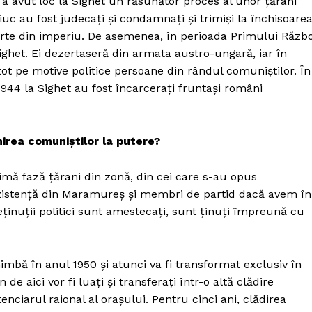
 a avut loc la Sighet un răsunător proces al unor țărani
iuc au fost judecați și condamnați și trimiși la închisoare
arte din imperiu. De asemenea, în perioada Primului Războ
Sighet. Ei dezertaseră din armata austro-ungară, iar în
tot pe motive politice persoane din rândul comuniștilor. În
1944 la Sighet au fost încarcerați fruntași români
irea comuniștilor la putere?
imă fază țărani din zonă, din cei care s-au opus
 rezistență din Maramureș și membri de partid dacă avem în
eținuții politici sunt amestecați, sunt ținuți împreună cu
himbă în anul 1950 și atunci va fi transformat exclusiv în
de aici vor fi luați și transferați într-o altă clădire
nciarul raional al orașului. Pentru cinci ani, clădirea