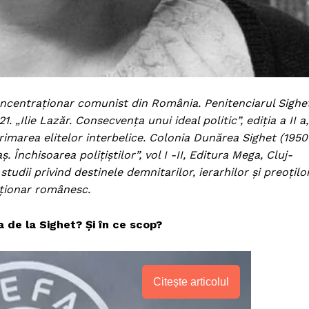
Proiecte editoriale
Rețea
Contact
iect
 HOUSE
NIA
oncentraționar comunist din România. Penitenciarul Sighe
 „Ilie Lazăr. Consecvența unui ideal politic”, ediția a II a,
rimarea elitelor interbelice. Colonia Dunărea Sighet (1950
. Închisoarea polițiștilor”, vol I -II, Editura Mega, Cluj-
dii privind destinele demnitarilor, ierarhilor și preoțilo
raționar românesc.
 de la Sighet? Și în ce scop?
Citește articolul