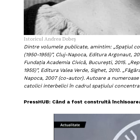
Un pro
FREEDOM
Istoricul Andrea Dobeș
ROMÂ
Dintre volumele publicate, amintim: „Spațiul c
(1950-1955)”, Cluj-Napoca, Editura Argonaut, 2021.
Fundația Academia Civică, București, 2015. „Rep
1955)”, Editura Valea Verde, Sighet, 2010. „Făgăraș
Napoca, 2007 (co-autor). Autoare a numeroase stu
catolici interbelici în cadrul spațiului concent
PressHUB:
Când a fost construită închisoarea