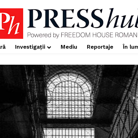
ră
Investigații
Mediu
Reportaje
În lu