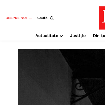
Caută
DESPRE NOI
Actualitate
Justiție
Din ța