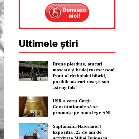
Ultimele știri
Drone pierdute, atacuri
mascate și bruiaj rusesc: noul
front al războiului hibrid,
posibile atacuri rusești sub
„steag fals”
USR a cerut Curții
Constituționale să se
pronunțe pe noua lege ANI
Săptămâna Haferland |
Expoziţia „25 de ani de
activitate Mihai Eminescu