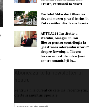
Trust”, vernisată la Viscri
Castelul Miko din Olteni va
deveni muzeu şi va fi inclus în
Ruta curiilor din Transilvania
AKTUAL24 Instituție a
t
statului, omagiu lui Ion
Iliescu pentru contribuția la
„păstrarea adevărului istoric”
-
despre Revoluție. Iliescu
fusese acuzat de infracțiuni
r
contra umanității în...
Abonează-te la newsletter-ul
nostru
Pentru a fi la curent cu cele mai recente știri,
oferte și anunțuri speciale.