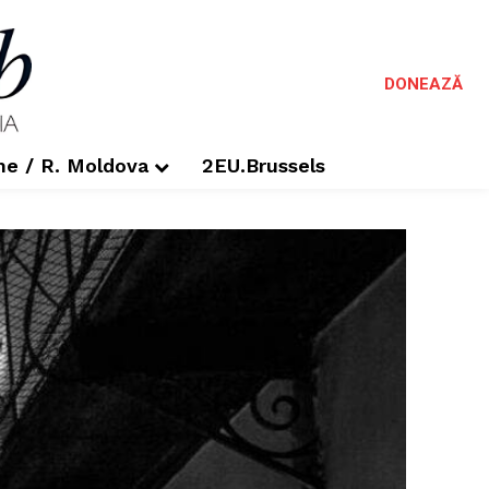
DONEAZĂ
me / R. Moldova
2EU.Brussels