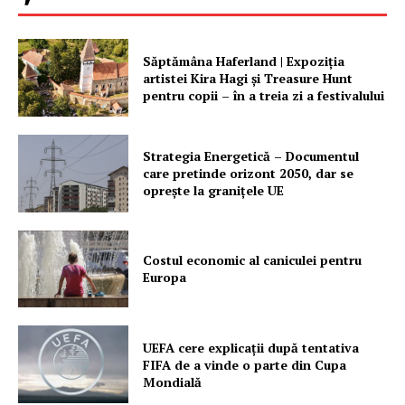
Săptămâna Haferland | Expoziţia
artistei Kira Hagi şi Treasure Hunt
pentru copii – în a treia zi a festivalului
Un proiect
FREEDOM HOUSE ROMÂNIA
Strategia Energetică – Documentul
care pretinde orizont 2050, dar se
oprește la granițele UE
PRESShub
Costul economic al caniculei pentru
Europa
Despre noi / Echipa
Proiecte editoriale
Rețea
UEFA cere explicații după tentativa
FIFA de a vinde o parte din Cupa
Contact
Mondială