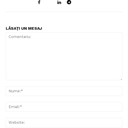
LĂSAȚI UN MESAJ
Comentariu:
Nu
Ema
Web