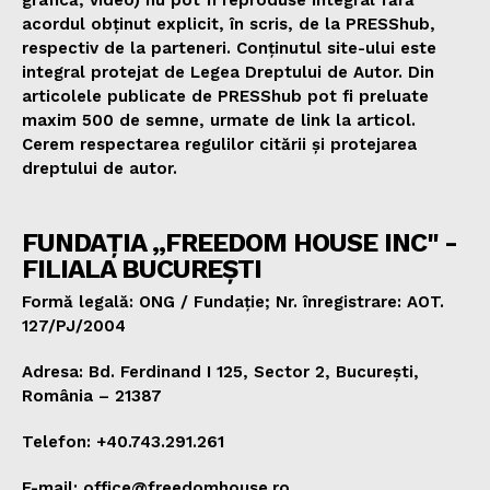
acordul obținut explicit, în scris, de la PRESShub,
respectiv de la parteneri. Conținutul site-ului este
integral protejat de Legea Dreptului de Autor. Din
articolele publicate de PRESShub pot fi preluate
maxim 500 de semne, urmate de link la articol.
Cerem respectarea regulilor citării și protejarea
dreptului de autor.
FUNDAȚIA „FREEDOM HOUSE INC" -
FILIALA BUCUREȘTI
Formă legală: ONG / Fundație; Nr. înregistrare: AOT.
127/PJ/2004
Adresa: Bd. Ferdinand I 125, Sector 2, București,
România – 21387
Telefon: +40.743.291.261
E-mail: office@freedomhouse.ro