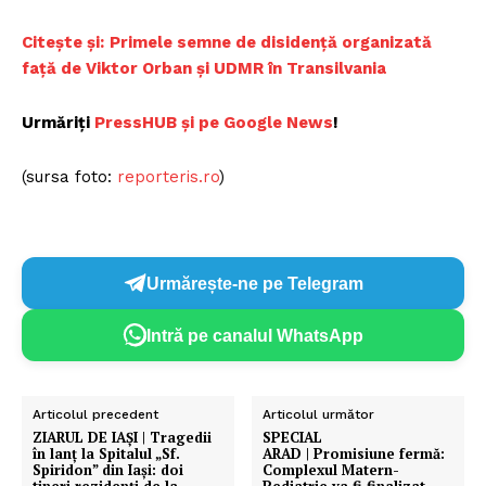
Citește și:
Primele semne de disidență organizată
față de Viktor Orban și UDMR în Transilvania
Urmăriți
PressHUB și pe Google News
!
(sursa foto:
reporteris.ro
)
Urmărește-ne pe Telegram
Intră pe canalul WhatsApp
Articolul precedent
Articolul următor
ZIARUL DE IAȘI | Tragedii
SPECIAL
în lanț la Spitalul „Sf.
ARAD | Promisiune fermă:
Spiridon” din Iași: doi
Complexul Matern-