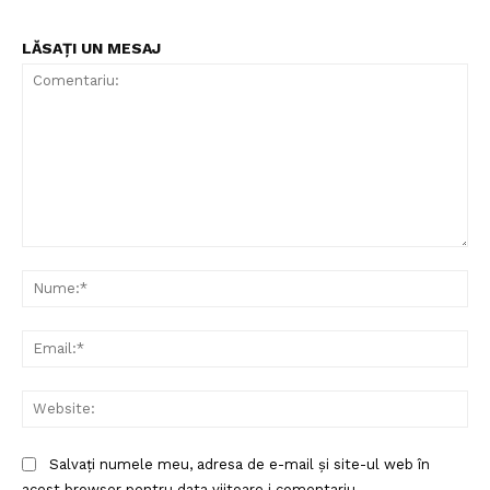
LĂSAȚI UN MESAJ
Comentariu:
Nu
Ema
Web
Salvați numele meu, adresa de e-mail și site-ul web în
acest browser pentru data viitoare i comentariu.