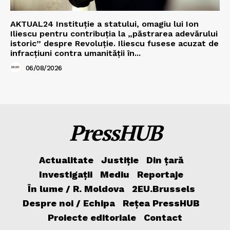
AKTUAL24 Instituție a statului, omagiu lui Ion
Iliescu pentru contribuția la „păstrarea adevărului
istoric” despre Revoluție. Iliescu fusese acuzat de
infracțiuni contra umanității în...
06/08/2026
PressHUB
Actualitate
Justiție
Din țară
Investigații
Mediu
Reportaje
În lume / R. Moldova
2EU.Brussels
Despre noi / Echipa
Rețea PressHUB
Proiecte editoriale
Contact