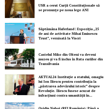
USR a cerut Curții Constituționale să
se pronunțe pe noua lege ANI
Săptămâna Haferland | Expoziţia „25
de ani de activitate Mihai Eminescu
Trust”, vernisată la Viscri
Castelul Miko din Olteni va deveni
muzeu şi va fi inclus în Ruta curiilor din
Transilvania
AKTUAL24 Instituție a statului, omagiu
lui Ion Iliescu pentru contribuția la
„păstrarea adevărului istoric” despre
Revoluție. Iliescu fusese acuzat de
infracțiuni contra umanității în...
Ovidiu Nahoi (RFI România): Până a