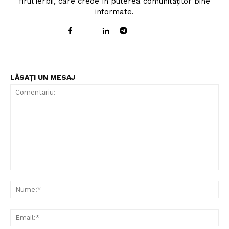
firul ierbii, care crede în puterea comunităților bine
informate.
LĂSAȚI UN MESAJ
Comentariu:
Nu
Ema