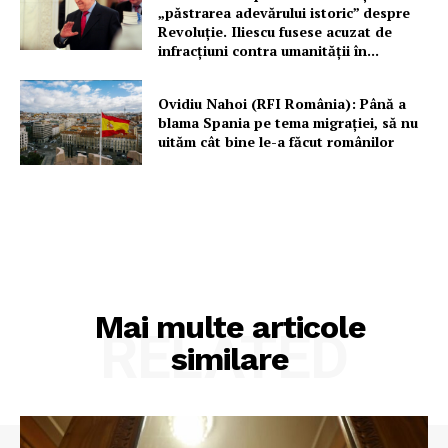
„păstrarea adevărului istoric” despre
Revoluție. Iliescu fusese acuzat de
infracțiuni contra umanității în...
Ovidiu Nahoi (RFI România): Până a
blama Spania pe tema migrației, să nu
uităm cât bine le-a făcut românilor
Mai multe articole
RELATED
similare