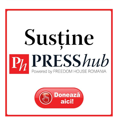
Un proiect
FREEDOM HOUSE ROMÂNIA
PRESShub
Despre noi / Echipa
Proiecte editoriale
Rețea