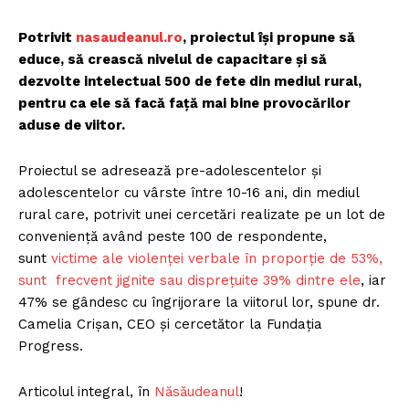
Potrivit
nasaudeanul.ro
, proiectul își propune să
educe, să crească nivelul de capacitare și să
dezvolte intelectual 500 de fete din mediul rural,
pentru ca ele să facă față mai bine provocărilor
aduse de viitor.
Proiectul se adresează pre-adolescentelor și
adolescentelor cu vârste între 10-16 ani, din mediul
rural care, potrivit unei cercetări realizate pe un lot de
conveniență având peste 100 de respondente,
sunt
victime ale violenței verbale în proporție de 53%,
sunt frecvent jignite sau disprețuite 39% dintre ele
, iar
47% se gândesc cu îngrijorare la viitorul lor, spune dr.
Camelia Crișan, CEO și cercetător la Fundația
Progress.
Articolul integral, în
Năsăudeanul
!