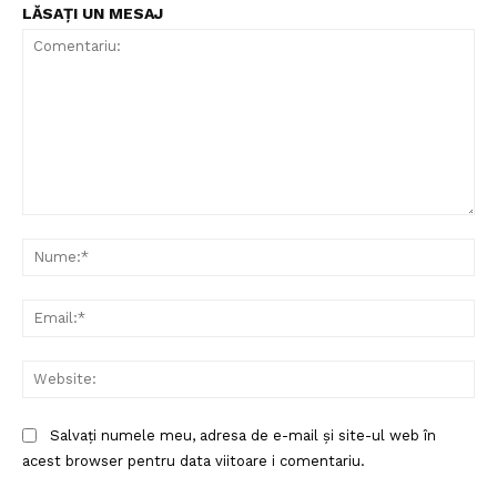
LĂSAȚI UN MESAJ
Comentariu:
Nu
Ema
Web
Salvați numele meu, adresa de e-mail și site-ul web în
acest browser pentru data viitoare i comentariu.