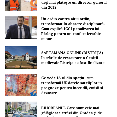
deși mai plătește un director general
din 2012
Un ordin contra altui ordin,
transformat în abatere disciplinară.
Cum explică ÎCCJ penalizarea lui
Pârlog pentru un conflict ierarhic
Un proiect
minor
FREEDOM HOUSE ROMÂNIA
SĂPTĂMÂNA ONLINE (BISTRIȚA)
Lucrările de restaurare a Cetăţii
medievale Bistriţa au fost finalizate
PRESShub
Ce vede IA-ul din spațiu: cum
Despre noi / Echipa
transformă UE datele sateliților în
prognoze pentru incendii, emisii și
Proiecte editoriale
dezastre
Rețea
Contact
BIHOREANUL Care sunt cele mai
gălăgioase străzi din Oradea și de