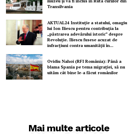
muzeu şi va fi inclus în Ruta curiilor din
Transilvania
AKTUAL24 Instituție a statului, omagiu
lui Ion Iliescu pentru contribuția la
„păstrarea adevărului istoric” despre
Revoluție. Iliescu fusese acuzat de
infracțiuni contra umanității în...
Ovidiu Nahoi (RFI România): Până a
blama Spania pe tema migrației, să nu
uităm cât bine le-a făcut românilor
Mai multe articole