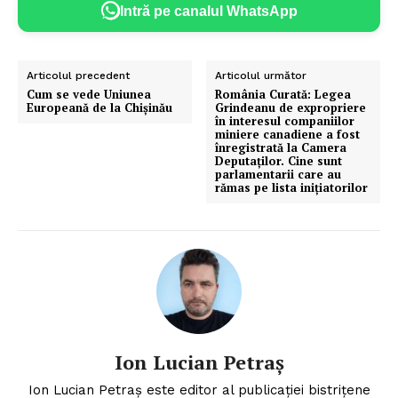
Intră pe canalul WhatsApp
Un proiect
FREEDOM HOUSE ROMÂNIA
Articolul precedent
Articolul următor
Cum se vede Uniunea
România Curată: Legea
Europeană de la Chișinău
Grindeanu de expropriere
în interesul companiilor
PRESShub
miniere canadiene a fost
înregistrată la Camera
Deputaților. Cine sunt
parlamentarii care au
Despre noi / Echipa
rămas pe lista inițiatorilor
Proiecte editoriale
Rețea
Contact
Ion Lucian Petraș
Ion Lucian Petraș este editor al publicației bistrițene