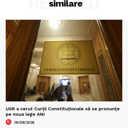
RELATED
similare
USR a cerut Curții Constituționale să se pronunțe
pe noua lege ANI
06/08/2026