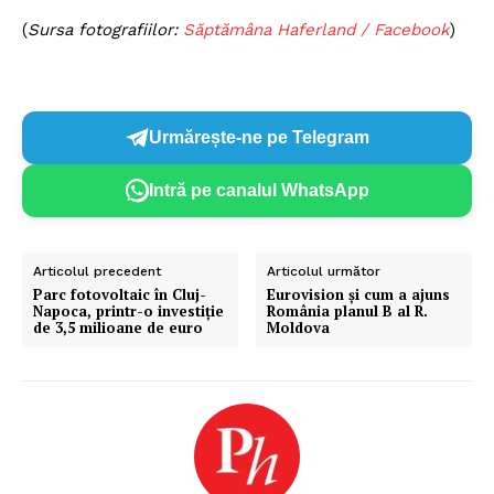
(
Sursa fotografiilor:
Săptămâna Haferland / Facebook
)
Un proiect
FREEDOM HOUSE ROMÂNIA
Urmărește-ne pe Telegram
Intră pe canalul WhatsApp
PRESShub
Articolul precedent
Articolul următor
Despre noi / Echipa
Parc fotovoltaic în Cluj-
Eurovision și cum a ajuns
Napoca, printr-o investiţie
România planul B al R.
Proiecte editoriale
de 3,5 milioane de euro
Moldova
Rețea
Contact