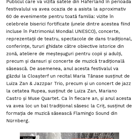
Publicul care va vizita satele din Haferland în perioada
festivalului va avea ocazia de a asista la aproximativ
60 de evenimente pentru toată familia: vizite în
celebrele biserici fortificate (unele dintre acestea fiind
incluse în Patrimoniul Mondial UNESCO), concerte,
reprezentații de teatru, spectacole de dans tradițional,
conferințe, tururi ghidate către obiective istorice din
zonă, ateliere de meșteșuguri pentru copii și adulți,
precum și dansuri și concerte de muzică tradițională
săsească. De asemenea, anul acesta festivalul va
găzdui la Cloașterf un recital Maria Tănase susținut de
Luiza Zan & Jazzpar Trio, precum și un concert de jazz
la cetatea Rupea, susținut de Luiza Zan, Mariano
Castro și Muse Quartet. Ca în fiecare an, și anul acesta
va avea loc un bal tradițional săsesc la Criț, susținut de
formația de muzică săsească Flamingo Sound din
Nürnberg.