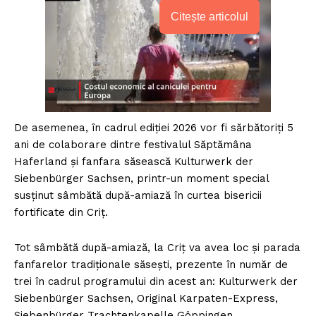
Citește articolul
De asemenea, în cadrul ediției 2026 vor fi sărbătoriți 5
ani de colaborare dintre festivalul Săptămâna
Haferland și fanfara săsească Kulturwerk der
Siebenbürger Sachsen, printr-un moment special
susținut sâmbătă după-amiază în curtea bisericii
fortificate din Criț.
Tot sâmbătă după-amiază, la Criț va avea loc și parada
fanfarelor tradiționale săsești, prezente în număr de
trei în cadrul programului din acest an: Kulturwerk der
Siebenbürger Sachsen, Original Karpaten-Express,
Siebenbürger Trachtenkapelle Göppingen.