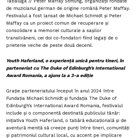
Tabaluga // Peter Maffay Stiftung, organizații fondate
de muzicianul german de origine română Peter Maffay.
Festivalul a fost lansat de Michael Schmidt și Peter
Maffay ca un proiect comun de recuperare și
consolidare a memoriei culturale a sașilor
transilvăneni, cei doi co-fondatori fiind legați de o
prietenie veche de peste două decenii.
Youth Haferland, o experiență unică pentru tineri, în
parteneriat cu The Duke of Edinburgh’s International
Award Romania, a ajuns la a
3
-a ediție
Grație parteneriatului început în anul 2024 între
Fundația Michael Schmidt și fundația The Duke of
Edinburgh’s International Award Romania, festivalul
include și o componentă destinată publicului tânăr:
inițiativa Youth Haferland, o tabără educațională și de
aventură menită să creeze punți între tineri, comunități
și patrimoniul cultural local, cu accent pe implicare