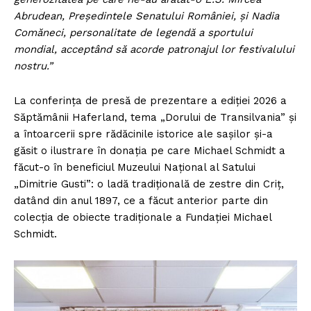
Abrudean, Președintele Senatului României, și Nadia
Comăneci, personalitate de legendă a sportului
mondial, acceptând să acorde patronajul lor festivalului
nostru.”
La conferința de presă de prezentare a ediției 2026 a
Săptămânii Haferland, tema „Dorului de Transilvania” și
a întoarcerii spre rădăcinile istorice ale sașilor și-a
găsit o ilustrare în donația pe care Michael Schmidt a
făcut-o în beneficiul Muzeului Național al Satului
„Dimitrie Gusti”: o ladă tradițională de zestre din Criț,
datând din anul 1897, ce a făcut anterior parte din
colecția de obiecte tradiționale a Fundației Michael
Schmidt.