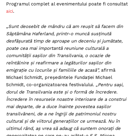
Programul complet al evenimentului poate fi consultat
aici
.
„
Sunt deosebit de mândru că am reușit să facem din
Săptămâna Haferland, printr-o muncă susținută
desfășurată timp de aproape un deceniu și jumătate,
poate cea mai importantă reuniune culturală a
comunității sașilor din Transilvania, o ocazie de
reîntâlnire și reafirmare a legăturilor sașilor din
emigrație cu locurile și familiile de acasă”,
afirmă
Michael Schmidt, președintele Fundației Michael
Schmidt, co-organizatoarea festivalului.
„Pentru sași,
dorul de Transilvania este și o formă de încredere.
Încredere în resursele noastre interioare de a construi
mai departe, de a duce înainte povestea sașilor
transilvăneni, de a ne îngriji de patrimoniul nostru
cultural și de viitorul generațiilor ce urmează. Nu în
ultimul rând, aș vrea să adaug că suntem onorați de
generozitatea pe care ne-au arătat-o E.S. Mircea