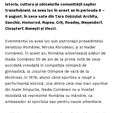
istoria, cultura și obiceiurile comunității sașilor
transilvăneni, va avea loc în acest an în perioada 6 –
9 august, în zece sate din Țara Ovăzului: Archita,
Saschiz, Homorod, Rupea, Criț, Roadeș, Meșendorf,
Cloașterf, Bunești și Viscri.
Evenimentul va avea loc sub patronajul președintelui
Senatului României, Mircea Abrudean, și al Nadiei
Comăneci. În acest an, România aniversează alături de
Nadia Comăneci 50 de ani de la prima notă de zece
acordată vreodată în competiția olimpică de
gimnastică, la Jocurile Olimpice de vară de la
Montreal, în 1976, atunci când sportiva a reușit o
performanță istorică. Una dintre cele mai mari sportive
din toate timpurile, Nadia Comăneci nu a încetat
niciodată să reprezinte România cu mândrie, ca
ambasador al sportului sau pentru cauze umanitare.