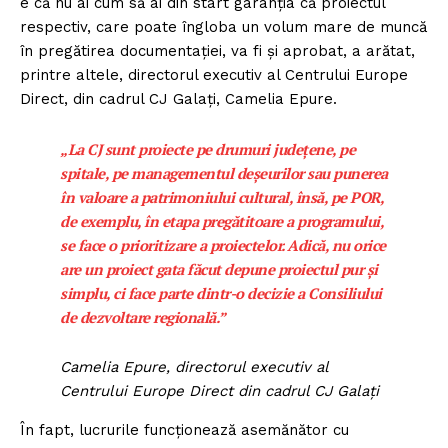
e că nu ai cum să ai din start garanția că proiectul
respectiv, care poate îngloba un volum mare de muncă
în pregătirea documentației, va fi și aprobat, a arătat,
printre altele, directorul executiv al Centrului Europe
Direct, din cadrul CJ Galați, Camelia Epure.
„La CJ sunt proiecte pe drumuri județene, pe
spitale, pe managementul deșeurilor sau punerea
în valoare a patrimoniului cultural, însă, pe POR,
de exemplu, în etapa pregătitoare a programului,
se face o prioritizare a proiectelor. Adică, nu orice
are un proiect gata făcut depune proiectul pur și
simplu, ci face parte dintr-o decizie a Consiliului
de dezvoltare regională.”
Camelia Epure, directorul executiv al
Centrului Europe Direct din cadrul CJ Galați
În fapt, lucrurile funcționează asemănător cu