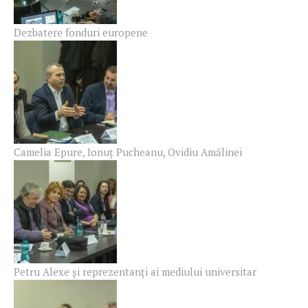
Dezbatere fonduri europene
Camelia Epure, Ionuț Pucheanu, Ovidiu Amălinei
Petru Alexe și reprezentanți ai mediului universitar