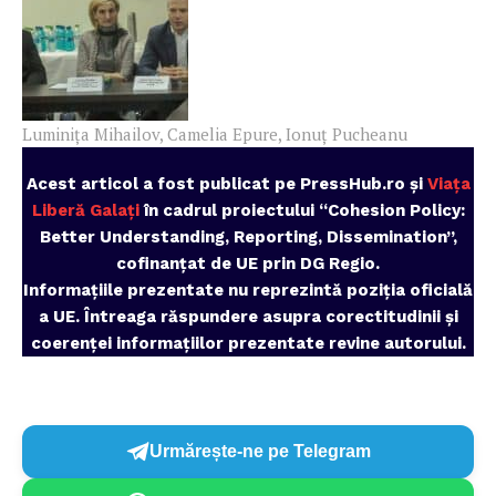
Luminița Mihailov, Camelia Epure, Ionuț Pucheanu
Acest articol a fost publicat pe PressHub.ro și
Viața
Liberă Galați
în cadrul proiectului “Cohesion Policy:
Better Understanding, Reporting, Dissemination”,
cofinanțat de UE prin DG Regio.
Informațiile prezentate nu reprezintă poziția oficială
a UE. Întreaga răspundere asupra corectitudinii și
coerenței informațiilor prezentate revine autorului.
Urmărește-ne pe Telegram