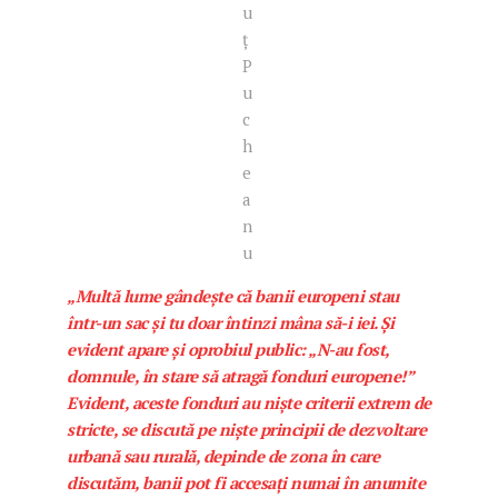
u
ț
P
u
c
h
e
a
n
u
„Multă lume gândește că banii europeni stau
într-un sac și tu doar întinzi mâna să-i iei. Și
evident apare și oprobiul public: „N-au fost,
domnule, în stare să atragă fonduri europene!”
Evident, aceste fonduri au niște criterii extrem de
stricte, se discută pe niște principii de dezvoltare
urbană sau rurală, depinde de zona în care
discutăm, banii pot fi accesați numai în anumite