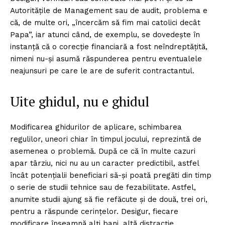
Autoritățile de Management sau de audit, problema e
că, de multe ori, „încercăm să fim mai catolici decât
Papa”, iar atunci când, de exemplu, se dovedește în
instanță că o corecție financiară a fost neîndreptățită,
nimeni nu-și asumă răspunderea pentru eventualele
neajunsuri pe care le are de suferit contractantul.
Uite ghidul, nu e ghidul
Modificarea ghidurilor de aplicare, schimbarea
regulilor, uneori chiar în timpul jocului, reprezintă de
asemenea o problemă. După ce că în multe cazuri
apar târziu, nici nu au un caracter predictibil, astfel
încât potențialii beneficiari să-și poată pregăti din timp
o serie de studii tehnice sau de fezabilitate. Astfel,
anumite studii ajung să fie refăcute și de două, trei ori,
pentru a răspunde cerințelor. Desigur, fiecare
Un proiect
modificare înseamnă alți bani, altă distracție.