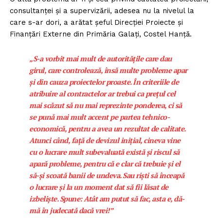
consultanței și a supervizării, adesea nu la nivelul la
care s-ar dori, a arătat șeful Direcției Proiecte și
Finanțări Externe din Primăria Galați, Costel Hanță.
„S-a vorbit mai mult de autoritățile care dau
girul, care controlează, însă multe probleme apar
și din cauza proiectelor proaste. În criteriile de
atribuire al contractelor ar trebui ca prețul cel
mai scăzut să nu mai reprezinte ponderea, ci să
se pună mai mult accent pe partea tehnico-
economică, pentru a avea un rezultat de calitate.
Atunci când, față de devizul inițial, cineva vine
cu o lucrare mult subevaluată există și riscul să
apară probleme, pentru că e clar că trebuie și el
să-și scoată banii de undeva. Sau riști să înceapă
o lucrare și la un moment dat să fii lăsat de
izbeliște. Spune: Atât am putut să fac, asta e, dă-
mă în judecată dacă vrei!”