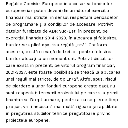
Regulile Comisiei Europene în accesarea fondurilor
europene iar putea deveni din următorul exercițiu
financiar mai stricte, în sensul respectării perioadelor
de programare și a condițiilor de accesare. Potrivit
datelor furnizate de ADR Sud-Est, în prezent, pe
exercițiul financiar 2014-2020, în alocarea și folosirea
banilor se aplică așa-zisa regulă „n+3”. Conform
acesteia, există o marjă de trei ani pentru folosirea
banilor alocați la un moment dat. Potrivit discuțiilor
care există în prezent, pe viitorul program financiar,
2021-2027, este foarte posibil să se treacă la aplicarea
unei reguli mai stricte, de tip „n+2”. Altfel spus, riscul
de pierdere a unor fonduri europene crește dacă nu
sunt respectați termenii proiectului pe care s-a primit
finanțarea. Drept urmare, pentru a nu se pierde timp
prețios, va fi necesară mai multă rigoare și rapiditate
în pregătirea studiilor tehnice pregătitoare privind
proiectele europene.