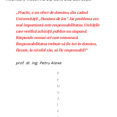
FREEDOM HOUSE ROMÂNIA
„Practic, e un efect de domino, din cadrul
Universității „Dunărea de Jos”. Iar problema cea
mai importantă este responsabilitatea. Unitățile
care verifică achiziții publice nu răspund.
PRESShub
Răspunde numai cel care semnează.
Responsabilitatea trebuie să fie tot în domino,
Despre noi / Echipa
fiecare, la nivelul său, să fie responsabil!”
Proiecte editoriale
Rețea
prof. dr. ing. Petru Alexe
Contact
P
e
tr
u
A
l
e
x