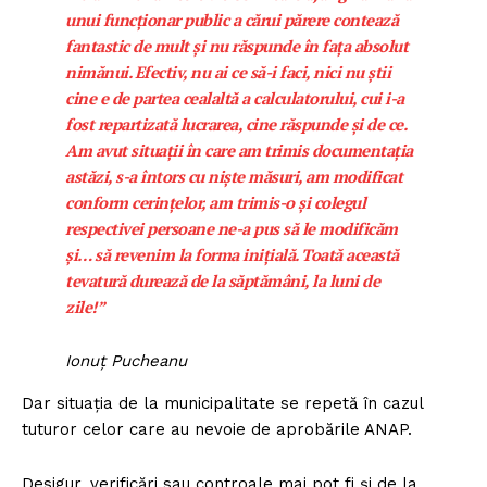
unui funcționar public a cărui părere contează
fantastic de mult și nu răspunde în fața absolut
nimănui. Efectiv, nu ai ce să-i faci, nici nu știi
cine e de partea cealaltă a calculatorului, cui i-a
fost repartizată lucrarea, cine răspunde și de ce.
Am avut situații în care am trimis documentația
astăzi, s-a întors cu niște măsuri, am modificat
conform cerințelor, am trimis-o și colegul
respectivei persoane ne-a pus să le modificăm
și… să revenim la forma inițială. Toată această
tevatură durează de la săptămâni, la luni de
zile!”
Ionuț Pucheanu
Dar situația de la municipalitate se repetă în cazul
tuturor celor care au nevoie de aprobările ANAP.
Desigur, verificări sau controale mai pot fi și de la