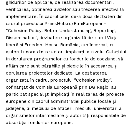
ghidurilor de aplicare, de realizarea documentării,
verificarea, obținerea avizelor sau trecerea efectivă la
implementare. În cadrul celei de-a doua dezbateri din
cadrul proiectului PressHub.ro/BaniEuropeni –
“Cohesion Policy: Better Understanding, Reporting,
Dissemination”, dezbatere organizată de ziarul Viața
liberă și Freedom House România, am încercat, cu
ajutorul unora dintre actorii implicați la nivelul Galațiului
în derularea programelor cu fondurile de coeziune, să
aflăm care sunt pârghiile și piedicile în accesarea și
derularea proiectelor dedicate. La dezbaterea
organizată în cadrul proiectului “Cohesion Policy”,
cofinanțat de Comisia Europeană prin DG Regio, au
participat specialiști implicați în realizarea de proiecte
europene din cadrul administrației publice locale și
județene, ai mediului de afaceri, mediului universitar, ai
organismelor intermediare și autorități responsabile de
absorbția fondurilor europene.