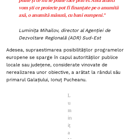
vom ști ce proiecte pot fi finanțate pe o anumită
axă, o anumită măsură, cu bani europeni.”
Luminița Mihailov, director al Agenției de
Dezvoltare Regională (ADR) Sud-Est
Adesea, supraestimarea posibilităților programelor
europene se sparge în capul autorităților publice
locale sau județene, considerate vinovate de
nerealizarea unor obiective, a arătat la rândul său
primarul Galațiului, Ionuț Pucheanu.
L
u
m
in
iț
a