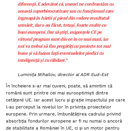
diferență. E adevărat că, uneori ne confruntăm cu
această superbirocratizare sau cu funcționari care
îngroapă în hârtii și pierd din vedere rezultatul
urmărit, dar s-au făcut, totuși, foarte multe cu
bani europeni. Dar să știți, exigențele CE pe
viitorul program sunt din ce în ce mai mari, iar
noi va trebui să fim pregătiți cu proiecte tot mai
bune și să facem față eventualelor piedici cu
inteligență și cu răbdare.”
Luminița Mihailov, director al ADR Sud-Est
În încheiere s-ar mai cuveni, poate, să amintim că
românii sunt printre cei mai eurooptimiști dintre
cetățenii UE. Iar acest lucru și grație impactului pe care
l-au perceput la nivelul lor în privința proiectelor
europene. Prin urmare, îmbunătățirea cadrului privind
absorbția fondurilor europene ar fi nu numai o ancoră
de stabilitate a României în UE, ci și un motor pentru