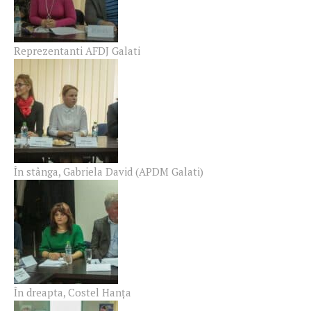
Reprezentanti AFDJ Galati
În stânga, Gabriela David (APDM Galati)
În dreapta, Costel Hanța