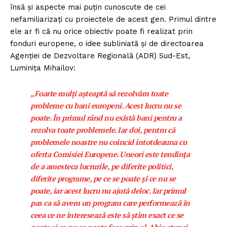
însă și aspecte mai puțin cunoscute de cei
nefamiliarizați cu proiectele de acest gen. Primul dintre
ele ar fi că nu orice obiectiv poate fi realizat prin
fonduri europene, o idee subliniată și de directoarea
Agenției de Dezvoltare Regională (ADR) Sud-Est,
Luminița Mihailov:
„Foarte mulți așteaptă să rezolvăm toate
probleme cu bani europeni. Acest lucru nu se
poate. În primul rând nu există bani pentru a
rezolva toate problemele. Iar doi, pentru că
problemele noastre nu coincid întotdeauna cu
oferta Comisiei Europene. Uneori este tendința
de a amesteca lucrurile, pe diferite politici,
diferite programe, pe ce se poate și ce nu se
poate, iar acest lucru nu ajută deloc. Iar primul
pas ca să avem un program care performează în
ceea ce ne interesează este să știm exact ce se
poate și ce nu se poate face prin el. Abia atunci