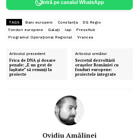
Intră pe canalul WhatsApp
TAGS
Bani europeni
Constanța
DG Regio
Fonduri europene
Galați
Iași
PressHub
Programul Operațional Regional
Vrancea
Articolul precedent
Articolul următor
Frica de DNA și dosare
Secretul dezvoltării
penale: „E un gest de
orașelor României cu
lașitate” să renunți la
fonduri europene:
proiecte
proiectele integrate
Ovidiu Amălinei