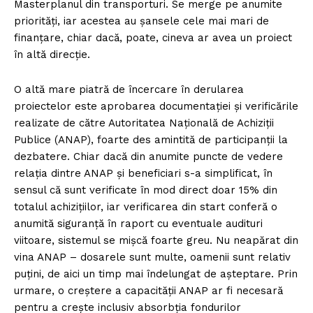
Masterplanul din transporturi. Se merge pe anumite
priorități, iar acestea au șansele cele mai mari de
finanțare, chiar dacă, poate, cineva ar avea un proiect
în altă direcție.
O altă mare piatră de încercare în derularea
proiectelor este aprobarea documentației și verificările
realizate de către Autoritatea Națională de Achiziții
Publice (ANAP), foarte des amintită de participanții la
dezbatere. Chiar dacă din anumite puncte de vedere
relația dintre ANAP și beneficiari s-a simplificat, în
sensul că sunt verificate în mod direct doar 15% din
totalul achizițiilor, iar verificarea din start conferă o
anumită siguranță în raport cu eventuale audituri
viitoare, sistemul se mișcă foarte greu. Nu neapărat din
vina ANAP – dosarele sunt multe, oamenii sunt relativ
puțini, de aici un timp mai îndelungat de așteptare. Prin
urmare, o creștere a capacității ANAP ar fi necesară
pentru a crește inclusiv absorbția fondurilor