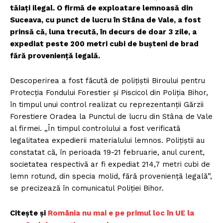
tăiaţi ilegal. O firmă de exploatare lemnoasă din
Suceava, cu punct de lucru în Stâna de Vale, a fost
prinsă că, luna trecută, în decurs de doar 3 zile, a
expediat peste 200 metri cubi de buşteni de brad
fără provenienţă legală.
Descoperirea a fost făcută de poliţiştii Biroului pentru
Protecţia Fondului Forestier şi Piscicol din Poliţia Bihor,
în timpul unui control realizat cu reprezentanţii Gărzii
Forestiere Oradea la Punctul de lucru din Stâna de Vale
al firmei. „În timpul controlului a fost verificată
legalitatea expedierii materialului lemnos. Polițiștii au
constatat că, în perioada 19-21 februarie, anul curent,
societatea respectivă ar fi expediat 214,7 metri cubi de
lemn rotund, din specia molid, fără proveniență legală”,
se precizează în comunicatul Poliţiei Bihor.
Citește și
România nu mai e pe primul loc în UE la