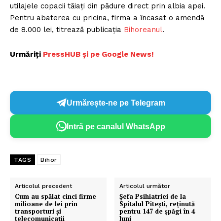
utilajele copacii tăiaţi din pădure direct prin albia apei.
Pentru abaterea cu pricina, firma a încasat o amendă
de 8.000 lei, titrează publicația
Bihoreanul
.
Urmăriți
PressHUB și pe Google News!
Urmărește-ne pe Telegram
Intră pe canalul WhatsApp
TAGS
Bihor
Articolul precedent
Articolul următor
Cum au spălat cinci firme
Șefa Psihiatriei de la
milioane de lei prin
Spitalul Piteşti, reţinută
transporturi și
pentru 147 de șpăgi în 4
telecomunicații
luni