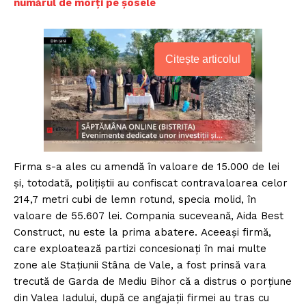
numărul de morți pe șosele
Citește articolul
Firma s-a ales cu amendă în valoare de 15.000 de lei
şi, totodată, poliţiştii au confiscat contravaloarea celor
214,7 metri cubi de lemn rotund, specia molid, în
valoare de 55.607 lei. Compania suceveană, Aida Best
Construct, nu este la prima abatere. Aceeaşi firmă,
care exploatează partizi concesionaţi în mai multe
zone ale Staţiunii Stâna de Vale, a fost prinsă vara
trecută de Garda de Mediu Bihor că a distrus o porţiune
din Valea Iadului, după ce angajaţii firmei au tras cu