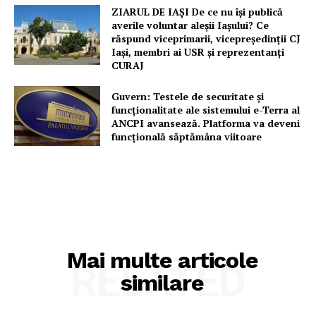
ZIARUL DE IAȘI De ce nu își publică
averile voluntar aleșii Iașului? Ce
răspund viceprimarii, vicepreședinții CJ
Iași, membri ai USR și reprezentanți
CURAJ
Guvern: Testele de securitate și
funcționalitate ale sistemului e-Terra al
ANCPI avansează. Platforma va deveni
funcțională săptămâna viitoare
Mai multe articole
RELATED
similare