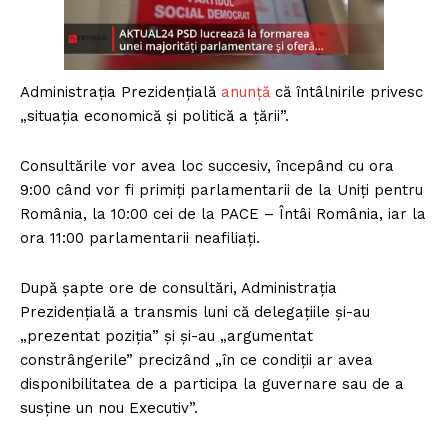
Administrația Prezidențială
anunță
că întâlnirile privesc
„situația economică și politică a țării”.
Consultările vor avea loc succesiv, începând cu ora
9:00 când vor fi primiți parlamentarii de la Uniți pentru
România, la 10:00 cei de la PACE – Întâi România, iar la
ora 11:00 parlamentarii neafiliați.
După șapte ore de consultări, Administrația
Prezidențială a transmis luni că delegațiile și-au
„prezentat poziția” și și-au „argumentat
constrângerile” precizând „în ce condiții ar avea
disponibilitatea de a participa la guvernare sau de a
susține un nou Executiv”.