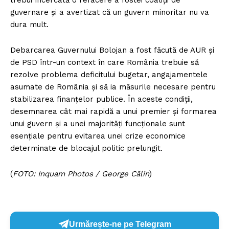
trebui încercată o refacere a fostei coaliții de
guvernare și a avertizat că un guvern minoritar nu va
dura mult.
Debarcarea Guvernului Bolojan a fost făcută de AUR și
de PSD într-un context în care România trebuie să
rezolve problema deficitului bugetar, angajamentele
asumate de România și să ia măsurile necesare pentru
stabilizarea finanțelor publice. În aceste condiții,
desemnarea cât mai rapidă a unui premier și formarea
unui guvern și a unei majorități funcționale sunt
esențiale pentru evitarea unei crize economice
determinate de blocajul politic prelungit.
(
FOTO: Inquam Photos / George Călin
)
Urmărește-ne pe Telegram