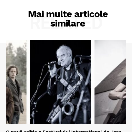
Mai multe articole
RELATED
similare
O nouă ediţie a Festivalului Internaţional de Jazz