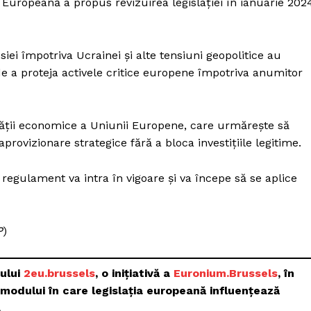
Europeană a propus revizuirea legislației în ianuarie 202
ei împotriva Ucrainei și alte tensiuni geopolitice au
 de a proteja activele critice europene împotriva anumitor
tății economice a Uniunii Europene, care urmărește să
aprovizionare strategice fără a bloca investițiile legitime.
regulament va intra în vigoare și va începe să se aplice
P
)
tului
2eu.brussels
, o inițiativă a
Euronium.Brussels
, în
i modului în care legislația europeană influențează
.