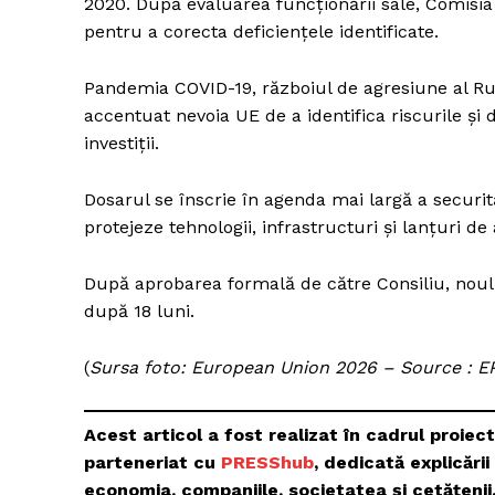
2020. După evaluarea funcționării sale, Comisia 
pentru a corecta deficiențele identificate.
Pandemia COVID-19, războiul de agresiune al Rusi
accentuat nevoia UE de a identifica riscurile și
investiții.
Dosarul se înscrie în agenda mai largă a securi
protejeze tehnologii, infrastructuri și lanțuri de 
După aprobarea formală de către Consiliu, noul 
după 18 luni.
(
Sursa foto: European Union 2026 – Source : E
Acest articol a fost realizat în cadrul proiec
parteneriat cu
PRESShub
, dedicată explicări
economia, companiile, societatea și cetățenii