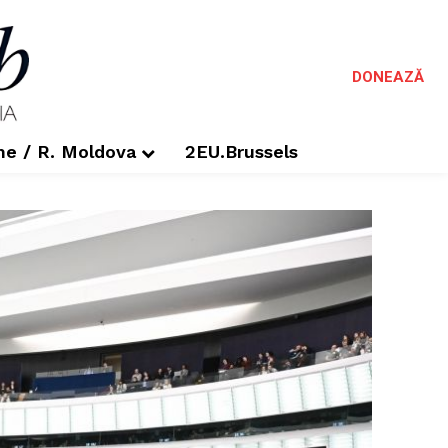
DONEAZĂ
me / R. Moldova
2EU.Brussels