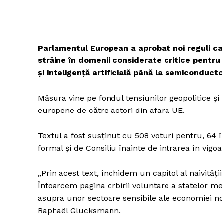
Parlamentul European a aprobat noi reguli care
străine în domenii considerate critice pentru
și inteligență artificială până la semiconductor
Măsura vine pe fondul tensiunilor geopolitice și
europene de către actori din afara UE.
Textul a fost susținut cu 508 voturi pentru, 64 
formal și de Consiliu înainte de intrarea în vigoa
„Prin acest text, închidem un capitol al naivită
Întoarcem pagina orbirii voluntare a statelor me
asupra unor sectoare sensibile ale economiei no
Raphaël Glucksmann.