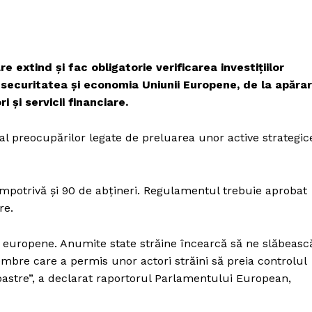
 extind și fac obligatorie verificarea investițiilor
 securitatea și economia Uniunii Europene, de la apăra
i și servicii financiare.
 al preocupărilor legate de preluarea unor active strategic
împotrivă și 90 de abțineri. Regulamentul trebuie aprobat
re.
ții europene. Anumite state străine încearcă să ne slăbeasc
mbre care a permis unor actori străini să preia controlul
astre”, a declarat raportorul Parlamentului European,