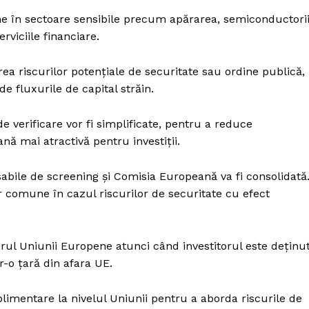
Proiecte editoriale
răine în sectoare sensibile precum apărarea, semiconductorii
Rețea
erviciile financiare.
Contact
iect
area riscurilor potențiale de securitate sau ordine publică,
 HOUSE
 fluxurile de capital străin.
NIA
 verificare vor fi simplificate, pentru a reduce
ă mai atractivă pentru investiții.
abile de screening și Comisia Europeană va fi consolidată
or comune în cazul riscurilor de securitate cu efect
riorul Uniunii Europene atunci când investitorul este deținut
r-o țară din afara UE.
limentare la nivelul Uniunii pentru a aborda riscurile de