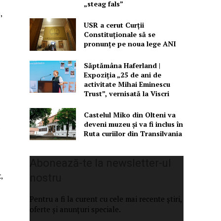
„steag fals”
,
USR a cerut Curții
Constituționale să se
pronunțe pe noua lege ANI
Săptămâna Haferland |
Expoziţia „25 de ani de
activitate Mihai Eminescu
Trust”, vernisată la Viscri
Castelul Miko din Olteni va
deveni muzeu şi va fi inclus în
.
Ruta curiilor din Transilvania
Abonează-te la newsletter-ul
,
nostru
Pentru a fi la curent cu cele mai recente știri,
oferte și anunțuri speciale.