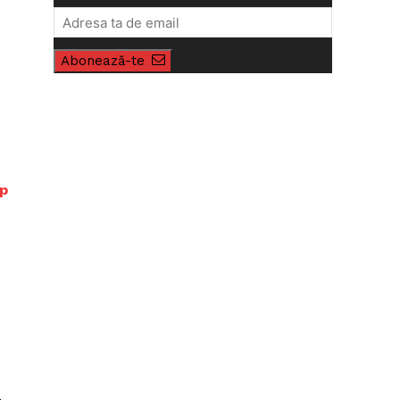
Abonează-te
mp