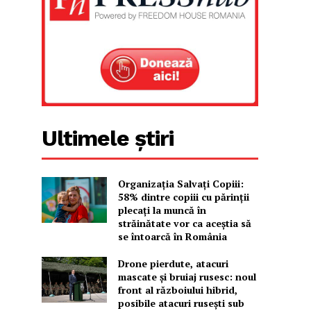
Ultimele știri
Organizația Salvați Copiii:
58% dintre copiii cu părinții
plecați la muncă în
străinătate vor ca aceștia să
se întoarcă în România
Drone pierdute, atacuri
mascate și bruiaj rusesc: noul
front al războiului hibrid,
posibile atacuri rusești sub