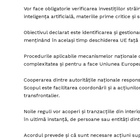
Vor face obligatorie verificarea investițiilor st
inteligența artificială, materiile prime critice și s
Un pro
Obiectivul declarat este identificarea și gestion
FREEDOM
menținând în același timp deschiderea UE față de
ROMÂ
Procedurile aplicabile mecanismelor naționale de
complexitatea și pentru a face Uniunea European
Cooperarea dintre autoritățile naționale respons
Scopul este facilitarea coordonării și a acțiunil
transfrontalier.
Noile reguli vor acoperi și tranzacțiile din inte
în ultimă instanță, de persoane sau entități dint
Acordul prevede și că sunt necesare acțiuni sup