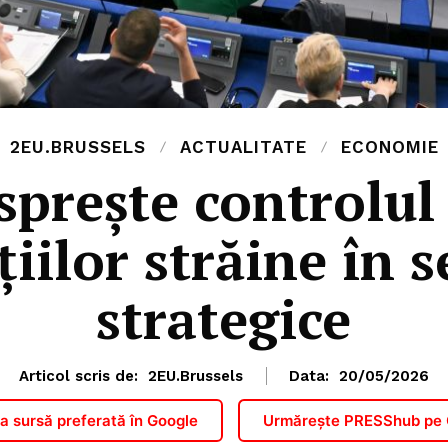
2EU.BRUSSELS
ACTUALITATE
ECONOMIE
sprește controlul
țiilor străine în 
strategice
Articol scris de:
2EU.Brussels
Data:
20/05/2026
 sursă preferată în Google
Urmărește PRESShub pe