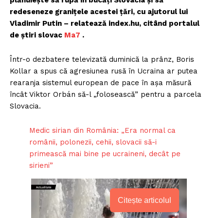
plănuiește să rupă în bucăți Slovacia și să
redeseneze granițele acestei țări, cu ajutorul lui
Vladimir Putin – relatează index.hu, citând portalul
de știri slovac
Ma7
.
Într-o dezbatere televizată duminică la prânz, Boris
Kollar a spus că agresiunea rusă în Ucraina ar putea
rearanja sistemul european de pace în așa măsură
încât Viktor Orbán să-l „folosească” pentru a parcela
Slovacia.
Medic sirian din România: „Era normal ca
românii, polonezii, cehii, slovacii să-i
primească mai bine pe ucraineni, decât pe
sirieni”
Citește articolul