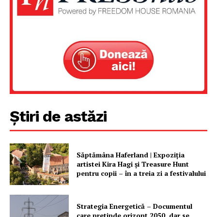
Un proiect
FREEDOM HOUSE ROMÂNIA
PRESShub
Despre noi / Echipa
Știri de astăzi
Proiecte editoriale
Rețea
Contact
Săptămâna Haferland | Expoziţia
artistei Kira Hagi şi Treasure Hunt
pentru copii – în a treia zi a festivalului
Strategia Energetică – Documentul
care pretinde orizont 2050, dar se