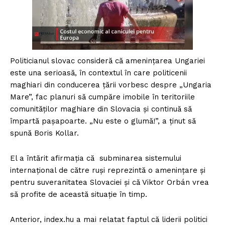
Politicianul slovac consideră că amenințarea Ungariei
este una serioasă, în contextul în care politicenii
maghiari din conducerea țării vorbesc despre „Ungaria
Mare”, fac planuri să cumpăre imobile în teritoriile
comunităților maghiare din Slovacia și continuă să
împartă pașapoarte. „Nu este o glumă!”, a ținut să
spună Boris Kollar.
El a întărit afirmația că subminarea sistemului
internațional de către ruși reprezintă o amenințare și
pentru suveranitatea Slovaciei și că Viktor Orbán vrea
să profite de această situație în timp.
Anterior, index.hu a mai relatat faptul că liderii politici