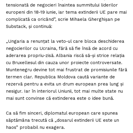
tensionată de negocieri înaintea summitului liderilor
europeni din 18-19 iunie, iar tema extinderii UE pare mai
complicată ca oricând”, scrie Mihaela Gherghișan pe
Substack, și continuă:
„Ungaria a renunțat la veto-ul care bloca deschiderea
negocierilor cu Ucraina, fără să fie însă de acord cu
aderarea propriu-zisă. Albania riscă să-și strice relația
cu Bruxellesul din cauza unor proiecte controversate.
Muntenegru devine tot mai frustrat de promisiunile fără
termen clar. Republica Moldova caută variante de
rezervă pentru a evita un drum european prea lung și
nesigur. Iar în interiorul Uniunii, tot mai multe state nu
mai sunt convinse că extinderea este o idee bună.
Ca să fim sinceri, diplomatul european care spunea
săptămâna trecută că „dosarul extinderii UE este un
haos” probabil nu exagera.