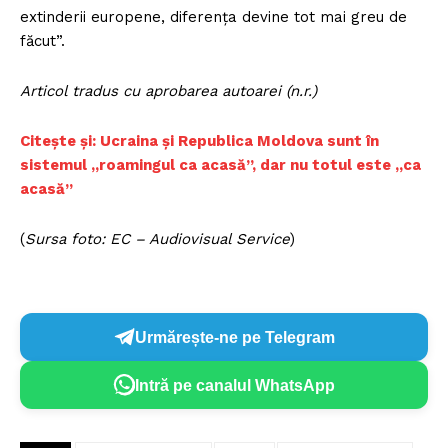
extinderii europene, diferența devine tot mai greu de
făcut”.
Articol tradus cu aprobarea autoarei (n.r.)
Citește și: Ucraina și Republica Moldova sunt în
sistemul „roamingul ca acasă”, dar nu totul este „ca
acasă”
(
Sursa foto: EC – Audiovisual Service
)
Un proiect
FREEDOM HOUSE ROMÂNIA
Urmărește-ne pe Telegram
Intră pe canalul WhatsApp
PRESShub
Despre noi / Echipa