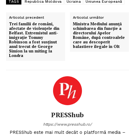
TAGS
Republica Moldova
Ucraina
Uniunea Europeană
Proiecte editoriale
Rețea
Articolul precedent
Articolul următor
Trei familii de români,
Ministra Mediului anunță
Contact
afectate de violențele din
schimbarea din funcție a
Belfast. Extremistul anti-
directorului Apelor
imigrație Tommy
Române, după controalele
Robinson a fost susținut
care au descoperit
anul trecut de George
balastiere ilegale în Olt
Simion la un miting la
Londra
PRESShub
https://www.presshub.ro/
PRESShub este mai mult decât o platformă media –