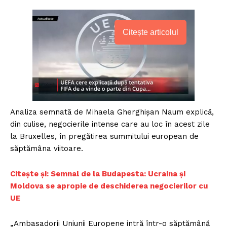
Citește articolul
Analiza semnată de Mihaela Gherghișan Naum explică,
din culise, negocierile intense care au loc în acest zile
la Bruxelles, în pregătirea summitului european de
săptămâna viitoare.
Citește și: Semnal de la Budapesta: Ucraina și
Moldova se apropie de deschiderea negocierilor cu
UE
„Ambasadorii Uniunii Europene intră într-o săptămână