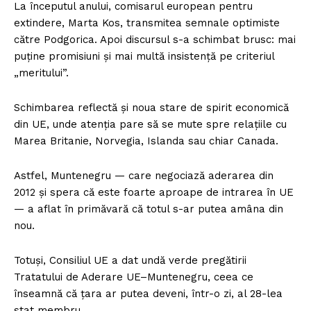
La începutul anului, comisarul european pentru
extindere, Marta Kos, transmitea semnale optimiste
către Podgorica. Apoi discursul s-a schimbat brusc: mai
puține promisiuni și mai multă insistență pe criteriul
„meritului”.
Schimbarea reflectă și noua stare de spirit economică
din UE, unde atenția pare să se mute spre relațiile cu
Marea Britanie, Norvegia, Islanda sau chiar Canada.
Astfel, Muntenegru — care negociază aderarea din
2012 și spera că este foarte aproape de intrarea în UE
— a aflat în primăvară că totul s-ar putea amâna din
nou.
Totuși, Consiliul UE a dat undă verde pregătirii
Tratatului de Aderare UE–Muntenegru, ceea ce
înseamnă că țara ar putea deveni, într-o zi, al 28-lea
stat membru.