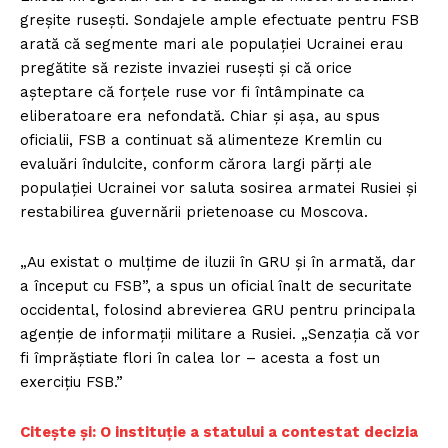
greșite rusești. Sondajele ample efectuate pentru FSB
arată că segmente mari ale populației Ucrainei erau
pregătite să reziste invaziei rusești și că orice
așteptare că forțele ruse vor fi întâmpinate ca
eliberatoare era nefondată. Chiar și așa, au spus
oficialii, FSB a continuat să alimenteze Kremlin cu
evaluări îndulcite, conform cărora largi părți ale
populației Ucrainei vor saluta sosirea armatei Rusiei și
restabilirea guvernării prietenoase cu Moscova.
„Au existat o mulțime de iluzii în GRU și în armată, dar
a început cu FSB”, a spus un oficial înalt de securitate
occidental, folosind abrevierea GRU pentru principala
agenție de informații militare a Rusiei. „Senzația că vor
fi împrăștiate flori în calea lor – acesta a fost un
exercițiu FSB.”
Citește și: O instituție a statului a contestat decizia