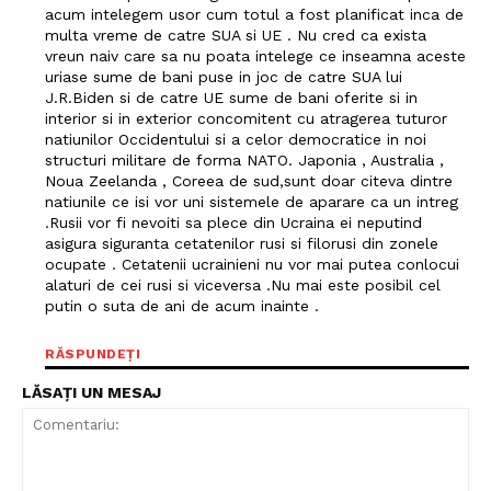
acum intelegem usor cum totul a fost planificat inca de
multa vreme de catre SUA si UE . Nu cred ca exista
vreun naiv care sa nu poata intelege ce inseamna aceste
uriase sume de bani puse in joc de catre SUA lui
J.R.Biden si de catre UE sume de bani oferite si in
interior si in exterior concomitent cu atragerea tuturor
natiunilor Occidentului si a celor democratice in noi
structuri militare de forma NATO. Japonia , Australia ,
Noua Zeelanda , Coreea de sud,sunt doar citeva dintre
natiunile ce isi vor uni sistemele de aparare ca un intreg
.Rusii vor fi nevoiti sa plece din Ucraina ei neputind
asigura siguranta cetatenilor rusi si filorusi din zonele
ocupate . Cetatenii ucrainieni nu vor mai putea conlocui
alaturi de cei rusi si viceversa .Nu mai este posibil cel
putin o suta de ani de acum inainte .
RĂSPUNDEȚI
LĂSAȚI UN MESAJ