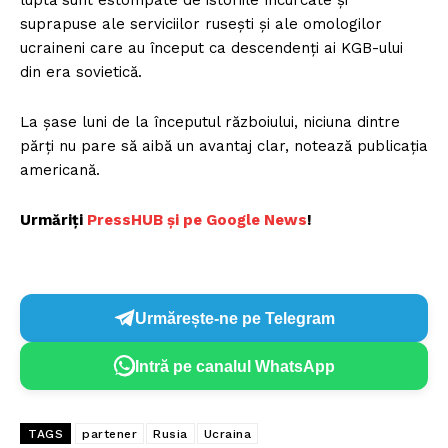
luptă sunt estompate de istoriile încurcate și
suprapuse ale serviciilor rusești și ale omologilor
ucraineni care au început ca descendenți ai KGB-ului
din era sovietică.
La șase luni de la începutul războiului, niciuna dintre
părți nu pare să aibă un avantaj clar, notează publicația
americană.
Urmăriți
PressHUB și pe Google News
!
Urmărește-ne pe Telegram
Intră pe canalul WhatsApp
TAGS
partener
Rusia
Ucraina