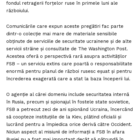
fondul retragerii forțelor ruse în primele luni ale
războiului.
Comunicările care expun aceste pregătiri fac parte
dintr-o colecție mai mare de materiale sensibile
obținute de serviciile de securitate ucrainene și de alte
servicii străine și consultate de The Washington Post.
Acestea oferă o perspectivă rară asupra activităților
FSB – un serviciu extins care poartă o responsabilitate
enormă pentru planul de război rusesc eșuat și pentru
încrederea exagerată care a stat la baza începerii lui.
O agenție al cărei domeniu include securitatea internă
în Rusia, precum și spionajul în fostele state sovietice,
FSB a petrecut zeci de ani spionând Ucraina, încercând
să coopteze instituțiile de la Kiev, plătind oficialii și
lucrând pentru a împiedica orice derivă către Occident.
Niciun aspect al misiunii de informații a FSB în afara
Rusiei nu a fost mai important decât să pătrundă în