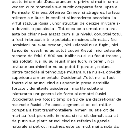
peste informatii .Daca aruncam o privire si mai in urma
vedem cum momeala s-a numit ocuparea fara lupta a
Un proiect
Peninsulei Crimeea .Oferirea Crimeei si atragerea fortelor
FREEDOM HOUSE ROMÂNIA
militare ale Rusei in conflict si increderea acordata ,la
virful statului Rusia , unor structuri de decizie militare s-
a dovedit o pacaleala . Tot ceea ce a urmat ne-a arat
asta ba chiar ne-a aratat cum si la nivelul coruptiei totul
a fost imbracat intr-o poleiala mincinos afirmata . Nici
ucrainienii nu s-au predat , nici Zelenski nu a fugit , nici
PRESShub
tancurile rusesti nu au putut cuceri Kievul , nici celebrele
rachete de felul S 500 sau Kalibr nu si-au facut treaba ,
nici soldatii rusi nu au reusit mare lucru in teren , nici
Despre noi / Echipa
loviturle ucrainienilor nu au putut fi parate , niciuna
Proiecte editoriale
dintre tacticile si tehnologie militara rusa nu s-a dovedit
superioara armamentului Occidental .Totul ne- a fost
Rețea
foarte clar atunci cind au aparut in presa demisiile
Contact
fortate , demiterile asisderea , mortile subite si
inlaturarea unr generali de forta ai armatei Rusiei
.Occidentul s-a folosit timp de 32 de ani discretionar de
resursele Rusiei . Pe acest segment si pe cel militar
coruptia a fost transfrontaliera .Nimeni nu stie cit de
mari au fost pierderile in retea si nici cit demult sau cit
de putin s-a platit atunci cind ne referim la gazele
naturale si petrol .Imaginea este cu mult mai ampla dar