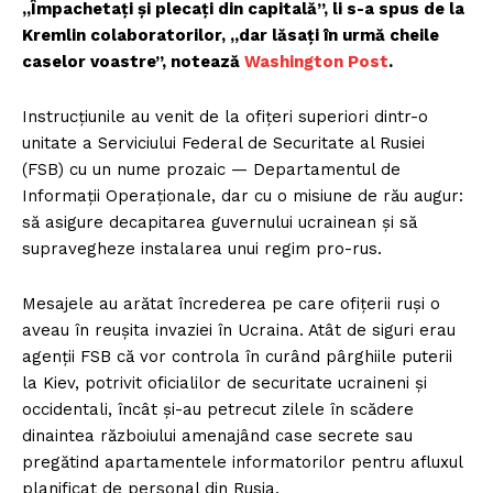
„Împachetați și plecați din capitală”, li s-a spus de la
Kremlin colaboratorilor, „dar lăsați în urmă cheile
caselor voastre”, notează
Washington Post
.
Instrucțiunile au venit de la ofițeri superiori dintr-o
unitate a Serviciului Federal de Securitate al Rusiei
(FSB) cu un nume prozaic — Departamentul de
Informații Operaționale, dar cu o misiune de rău augur:
să asigure decapitarea guvernului ucrainean și să
supravegheze instalarea unui regim pro-rus.
Mesajele au arătat încrederea pe care ofițerii ruși o
aveau în reușita invaziei în Ucraina. Atât de siguri erau
agenții FSB că vor controla în curând pârghiile puterii
la Kiev, potrivit oficialilor de securitate ucraineni și
occidentali, încât și-au petrecut zilele în scădere
dinaintea războiului amenajând case secrete sau
pregătind apartamentele informatorilor pentru afluxul
planificat de personal din Rusia.