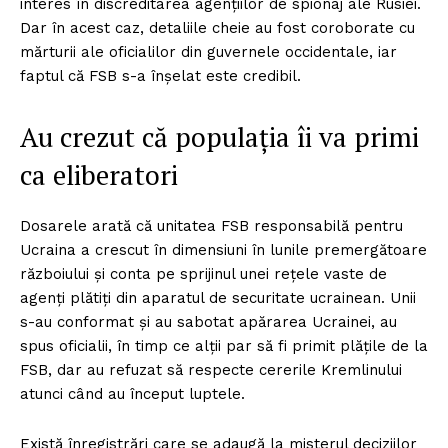
interes în discreditarea agențiilor de spionaj ale Rusiei.
Dar în acest caz, detaliile cheie au fost coroborate cu
mărturii ale oficialilor din guvernele occidentale, iar
faptul că FSB s-a înșelat este credibil.
Au crezut că populația îi va primi
ca eliberatori
Dosarele arată că unitatea FSB responsabilă pentru
Ucraina a crescut în dimensiuni în lunile premergătoare
războiului și conta pe sprijinul unei rețele vaste de
agenți plătiți din aparatul de securitate ucrainean. Unii
s-au conformat și au sabotat apărarea Ucrainei, au
spus oficialii, în timp ce alții par să fi primit plățile de la
FSB, dar au refuzat să respecte cererile Kremlinului
atunci când au început luptele.
Există înregistrări care se adaugă la misterul deciziilor