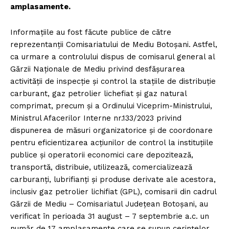
amplasamente.
Informațiile au fost făcute publice de către
reprezentanții Comisariatului de Mediu Botoșani. Astfel,
ca urmare a controlului dispus de comisarul general al
Gărzii Naționale de Mediu privind desfășurarea
activității de inspecție și control la stațiile de distribuție
carburant, gaz petrolier lichefiat și gaz natural
comprimat, precum și a Ordinului Viceprim-Ministrului,
Ministrul Afacerilor Interne nr.133/2023 privind
dispunerea de măsuri organizatorice și de coordonare
pentru eficientizarea acțiunilor de control la instituțiile
publice și operatorii economici care depozitează,
transportă, distribuie, utilizează, comercializează
carburanți, lubrifianți și produse derivate ale acestora,
inclusiv gaz petrolier lichifiat (GPL), comisarii din cadrul
Gărzii de Mediu – Comisariatul Județean Botoșani, au
verificat în perioada 31 august – 7 septembrie a.c. un
număr de 17 amplasamente care se supun cerințelor