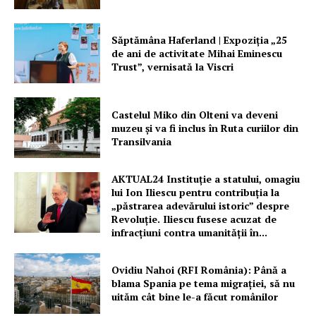
PRESShub
Săptămâna Haferland | Expoziţia „25
Despre noi / Echipa
de ani de activitate Mihai Eminescu
Trust”, vernisată la Viscri
Proiecte editoriale
Rețea
Contact
Castelul Miko din Olteni va deveni
muzeu şi va fi inclus în Ruta curiilor din
Transilvania
AKTUAL24 Instituție a statului, omagiu
lui Ion Iliescu pentru contribuția la
„păstrarea adevărului istoric” despre
Revoluție. Iliescu fusese acuzat de
infracțiuni contra umanității în...
Ovidiu Nahoi (RFI România): Până a
blama Spania pe tema migrației, să nu
uităm cât bine le-a făcut românilor