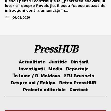
Iliescu pentru contribuția la „păstrarea adevărului
istoric” despre Revoluție. Iliescu fusese acuzat de
infracțiuni contra umanității în...
06/08/2026
PressHUB
Actualitate
Justiție
Din țară
Investigații
Mediu
Reportaje
În lume / R. Moldova
2EU.Brussels
Despre noi / Echipa
Rețea PressHUB
Proiecte editoriale
Contact