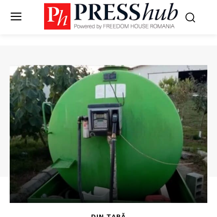
DIN ȚARĂ