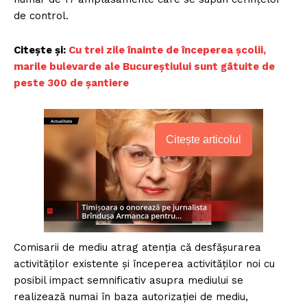
de control.
Citește și:
Cu trei zile înainte de începerea şcolii,
marile bulevarde ale Bucureştiului sunt gâtuite de
peste 300 de şantiere
Citește articolul
Comisarii de mediu atrag atenția că desfășurarea
activităților existente și începerea activităților noi cu
posibil impact semnificativ asupra mediului se
realizează numai în baza autorizației de mediu,