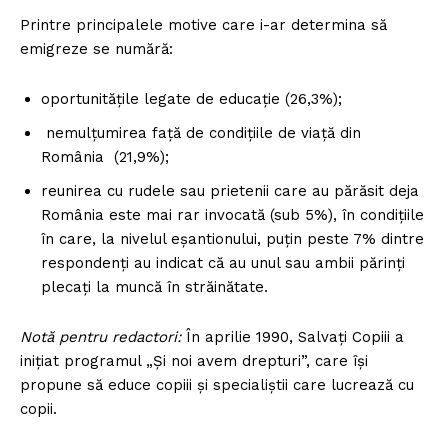
Printre principalele motive care i-ar determina să
emigreze se numără:
oportunitățile legate de educație (26,3%);
nemulțumirea față de condițiile de viață din
România (21,9%);
reunirea cu rudele sau prietenii care au părăsit deja
România este mai rar invocată (sub 5%), în condițiile
în care, la nivelul eșantionului, puțin peste 7% dintre
respondenți au indicat că au unul sau ambii părinți
plecați la muncă în străinătate.
Notă pentru redactori:
În aprilie 1990, Salvați Copiii a
inițiat programul „Și noi avem drepturi”, care își
propune să educe copiii și specialiștii care lucrează cu
copii.