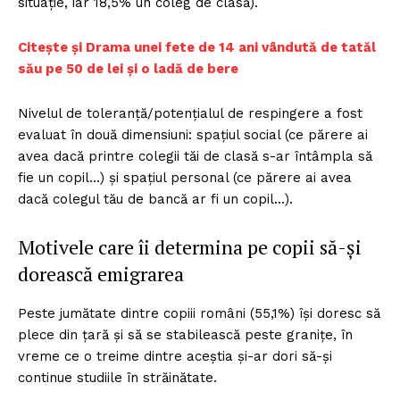
situație, iar 18,5% un coleg de clasă).
Citește și Drama unei fete de 14 ani vândută de tatăl
său pe 50 de lei și o ladă de bere
Nivelul de toleranță/potențialul de respingere a fost
evaluat în două dimensiuni: spațiul social (ce părere ai
avea dacă printre colegii tăi de clasă s-ar întâmpla să
fie un copil…) și spațiul personal (ce părere ai avea
dacă colegul tău de bancă ar fi un copil…).
Motivele care îi determina pe copii să-și
dorească emigrarea
Peste jumătate dintre copiii români (55,1%) își doresc să
plece din țară și să se stabilească peste granițe, în
vreme ce o treime dintre aceștia și-ar dori să-și
continue studiile în străinătate.