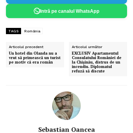
Intră pe canalul WhatsApp
Un proiect
FREEDOM HOUSE ROMÂNIA
TAGS
România
Articolul precedent
Articolul următor
Un hotel din Olanda nu a
EXCLUSIV Apartamentul
PRESShub
vrut să primească un turist
Consulatului României de
pe motiv că era român
la Chișinău, distrus de un
incendiu. Diplomatul
refuză să discute
Despre noi / Echipa
Proiecte editoriale
Rețea
Contact
Sebastian Oancea