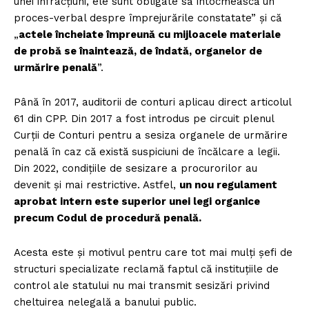
unei infracțiuni, ele sunt obligate să întocmească un
proces-verbal despre împrejurările constatate” și că
„
actele încheiate împreună cu mijloacele materiale
de probă se înaintează, de îndată, organelor de
urmărire penală
”.
Până în 2017, auditorii de conturi aplicau direct articolul
61 din CPP. Din 2017 a fost introdus pe circuit plenul
Curții de Conturi pentru a sesiza organele de urmărire
penală în caz că există suspiciuni de încălcare a legii.
Din 2022, condițiile de sesizare a procurorilor au
devenit și mai restrictive. Astfel,
un nou regulament
aprobat intern este superior unei legi organice
precum Codul de procedură penală.
Acesta este și motivul pentru care tot mai mulți șefi de
structuri specializate reclamă faptul că instituțiile de
control ale statului nu mai transmit sesizări privind
cheltuirea nelegală a banului public.