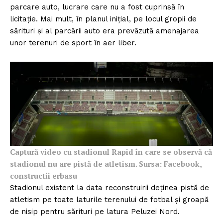
parcare auto, lucrare care nu a fost cuprinsă în
licitație. Mai mult, în planul inițial, pe locul gropii de
sărituri și al parcării auto era prevăzută amenajarea
unor terenuri de sport în aer liber.
Captură video cu stadionul Rapid în care se observă că
stadionul nu are pistă de atletism. Sursa: Facebook,
constructii erbasu
Stadionul existent la data reconstruirii deținea pistă de
atletism pe toate laturile terenului de fotbal și groapă
de nisip pentru sărituri pe latura Peluzei Nord.