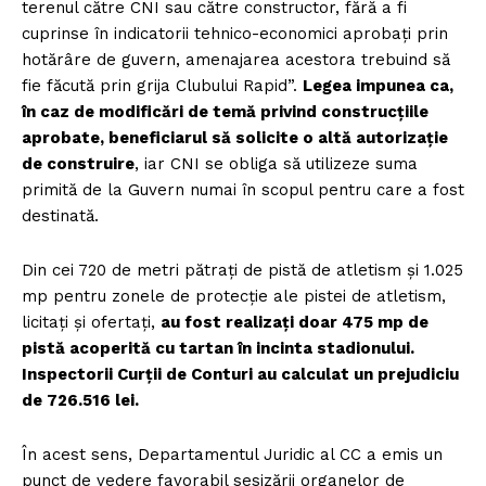
terenul către CNI sau către constructor, fără a fi
cuprinse în indicatorii tehnico-economici aprobați prin
hotărâre de guvern, amenajarea acestora trebuind să
fie făcută prin grija Clubului Rapid”.
Legea impunea ca,
în caz de modificări de temă privind construcțiile
aprobate, beneficiarul să solicite o altă autorizație
de construire
, iar CNI se obliga să utilizeze suma
primită de la Guvern numai în scopul pentru care a fost
destinată.
Din cei 720 de metri pătrați de pistă de atletism și 1.025
mp pentru zonele de protecție ale pistei de atletism,
licitați și ofertați,
au fost realizați doar 475 mp de
pistă acoperită cu tartan în incinta stadionului.
Inspectorii Curții de Conturi au calculat un prejudiciu
de 726.516 lei.
În acest sens, Departamentul Juridic al CC a emis un
punct de vedere favorabil sesizării organelor de