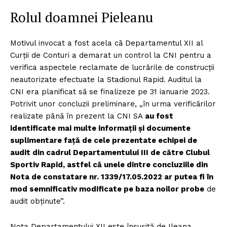
Rolul doamnei Pieleanu
Motivul invocat a fost acela că Departamentul XII al
Curții de Conturi a demarat un control la CNI pentru a
verifica aspectele reclamate de lucrările de construcții
neautorizate efectuate la Stadionul Rapid. Auditul la
CNI era planificat să se finalizeze pe 31 ianuarie 2023.
Potrivit unor concluzii preliminare, „în urma verificărilor
realizate până în prezent la CNI SA
au fost
identificate mai multe informații și documente
suplimentare față de cele prezentate echipei de
audit din cadrul Departamentului III de către Clubul
Sportiv Rapid, astfel că unele dintre concluziile din
Nota de constatare nr. 1339/17.05.2022 ar putea fi în
mod semnificativ modificate pe baza noilor probe
de
audit obținute”.
Un proiect
Nota Departamentului XII este însușită de Ileana