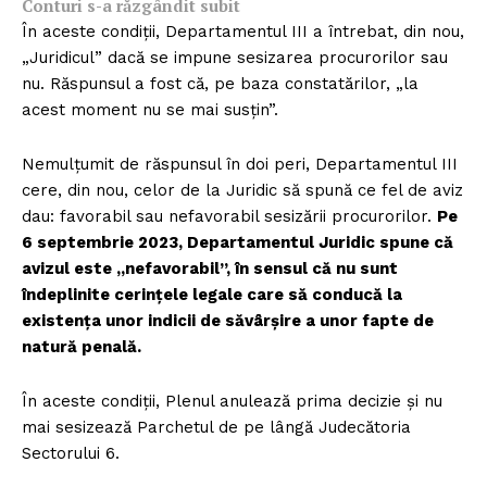
Conturi s-a răzgândit subit
În aceste condiții, Departamentul III a întrebat, din nou,
„Juridicul” dacă se impune sesizarea procurorilor sau
nu. Răspunsul a fost că, pe baza constatărilor, „la
acest moment nu se mai susțin”.
Nemulțumit de răspunsul în doi peri, Departamentul III
cere, din nou, celor de la Juridic să spună ce fel de aviz
dau: favorabil sau nefavorabil sesizării procurorilor.
Pe
6 septembrie 2023, Departamentul Juridic spune că
avizul este „nefavorabil”, în sensul că nu sunt
îndeplinite cerințele legale care să conducă la
existența unor indicii de săvârșire a unor fapte de
natură penală.
În aceste condiții, Plenul anulează prima decizie și nu
mai sesizează Parchetul de pe lângă Judecătoria
Sectorului 6.