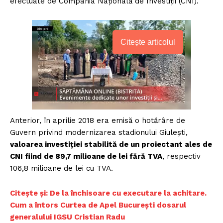
efectuate de Compania Națională de Investiții (CNI).
Citește articolul
Anterior, în aprilie 2018 era emisă o hotărâre de
Guvern privind modernizarea stadionului Giulești,
valoarea investiției stabilită de un proiectant ales de
CNI fiind de 89,7 milioane de lei fără TVA
, respectiv
106,8 milioane de lei cu TVA.
Citește și: De la închisoare cu executare la achitare.
Cum a întors Curtea de Apel București dosarul
generalului IGSU Cristian Radu