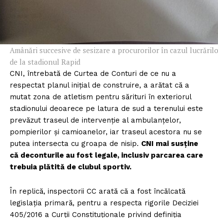
Amânări succesive de sesizare a procurorilor în cazul lucrăril
de la stadionul Rapid
CNI, întrebată de Curtea de Conturi de ce nu a
respectat planul inițial de construire, a arătat că a
mutat zona de atletism pentru sărituri în exteriorul
stadionului deoarece pe latura de sud a terenului este
prevăzut traseul de intervenție al ambulanțelor,
pompierilor și camioanelor, iar traseul acestora nu se
putea intersecta cu groapa de nisip.
CNI mai susține
că deconturile au fost legale, inclusiv parcarea care
trebuia plătită de clubul sportiv.
În replică, inspectorii CC arată că a fost încălcată
legislația primară, pentru a respecta rigorile Deciziei
405/2016 a Curții Constituționale privind definiția