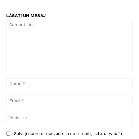
LĂSAȚI UN MESAJ
Comentariu:
Nu
Ema
Web
Salvați numele meu, adresa de e-mail și site-ul web în