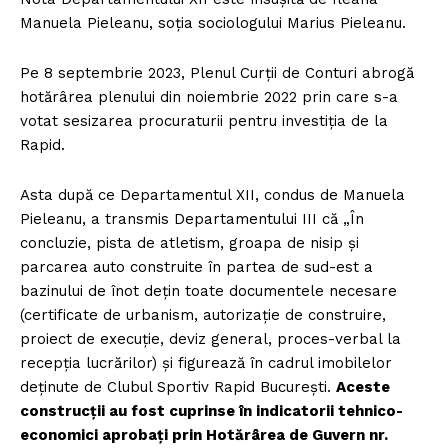
FREEDOM HOUSE ROMÂNIA
Manuela Pieleanu, soția sociologului Marius Pieleanu.
Pe 8 septembrie 2023, Plenul Curții de Conturi abrogă
hotărârea plenului din noiembrie 2022 prin care s-a
votat sesizarea procuraturii pentru investiția de la
PRESShub
Rapid.
Despre noi / Echipa
Asta după ce Departamentul XII, condus de Manuela
Proiecte editoriale
Pieleanu, a transmis Departamentului III că „În
Rețea
concluzie, pista de atletism, groapa de nisip și
parcarea auto construite în partea de sud-est a
Contact
bazinului de înot dețin toate documentele necesare
(certificate de urbanism, autorizație de construire,
proiect de execuție, deviz general, proces-verbal la
recepția lucrărilor) și figurează în cadrul imobilelor
deținute de Clubul Sportiv Rapid București.
Aceste
construcții au fost cuprinse în indicatorii tehnico-
economici aprobați prin Hotărârea de Guvern nr.