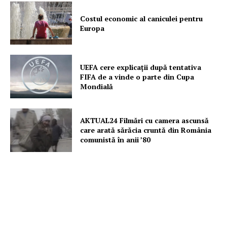
Un proiect
FREEDOM HOUSE ROMÂNIA
Costul economic al caniculei pentru
Europa
UEFA cere explicații după tentativa
PRESShub
FIFA de a vinde o parte din Cupa
Mondială
Despre noi / Echipa
Proiecte editoriale
AKTUAL24 Filmări cu camera ascunsă
Rețea
care arată sărăcia cruntă din România
comunistă în anii ’80
Contact