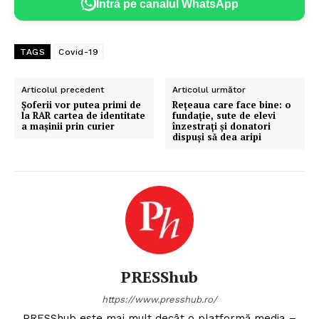
Intră pe canalul WhatsApp
TAGS
Covid-19
Articolul precedent
Articolul următor
Şoferii vor putea primi de
Rețeaua care face bine: o
la RAR cartea de identitate
fundație, sute de elevi
a mașinii prin curier
înzestrați și donatori
dispuși să dea aripi
PRESShub
https://www.presshub.ro/
PRESShub este mai mult decât o platformă media –