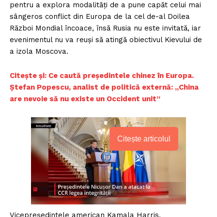
pentru a explora modalităţi de a pune capăt celui mai
sângeros conflict din Europa de la cel de-al Doilea
Război Mondial încoace, însă Rusia nu este invitată, iar
evenimentul nu va reuşi să atingă obiectivul Kievului de
a izola Moscova.
Citește și: Ce caută președintele chinez în Europa.
Ștefan Popescu, analist de politică externă: „China
are nevoie să nu existe un Occident unit”
Citește articolul
Vicepreşedintele american Kamala Harris,