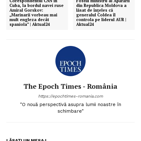
Corespondentul CNN în
Fostul ministru al Apărării
Cuba, la bordul navei ruse
din Republica Moldova a
Amiral Gorskov:
lăsat de înțeles că
„Marinarii vorbeau mai
generalul Coldea îl
mult engleza decât
controla pe liderul AUR |
spaniola” | Aktual24
Aktual24
The Epoch Times - România
https://epochtimes-romania.com
"O nouă perspectivă asupra lumii noastre în
schimbare"
LĂSAȚI UN MESAJ