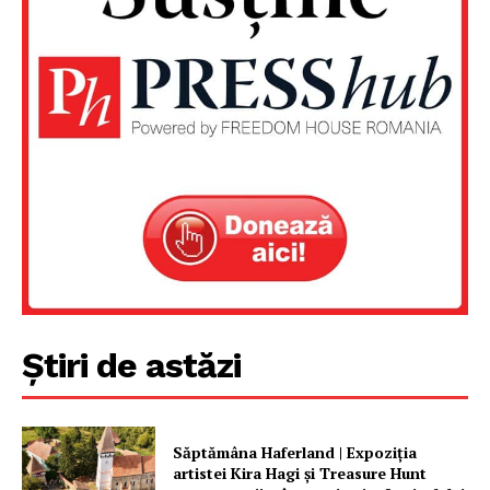
Un proiect
FREEDOM HOUSE ROMÂNIA
PRESShub
Despre noi / Echipa
Proiecte editoriale
Rețea
Știri de astăzi
Contact
Săptămâna Haferland | Expoziţia
artistei Kira Hagi şi Treasure Hunt