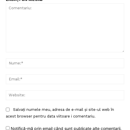
Comentariu:
Nu
Ema
Web
Salvați numele meu, adresa de e-mail și site-ul web în
acest browser pentru data viitoare i comentariu.
Notifică-mă prin email când sunt publicate alte comentarii.