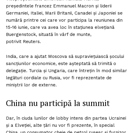
preşedintele francez Emmanuel Macron şi liderii
Germaniei, Italiei, Marii Britanii, Canadei şi Japoniei se
numără printre cei care vor participa la reuniunea din
15-16 iunie, care va avea loc în staţiunea elveţiană
Buergenstock, situată în vârf de munte,
potrivit Reuters.
India, care a ajutat Moscova să supravieţuiască şocului
sancţiunilor economice, este aşteptată să trimită o
delegaţie. Turcia şi Ungaria, care întreţin în mod similar
legături cordiale cu Rusia, vor fi reprezentate de
miniştrii lor de externe.
China nu participă la summit
Dar, în ciuda lunilor de lobby intens din partea Ucrainei
şi a Elveţiei, alte ţări nu vor fi prezente, în special
China, un consumator cheie de petrol rusesc şi furnizor