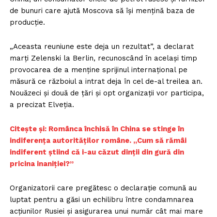
de bunuri care ajută Moscova să îşi menţină baza de
producţie.
„Aceasta reuniune este deja un rezultat”, a declarat
marţi Zelenski la Berlin, recunoscând în acelaşi timp
provocarea de a menţine sprijinul internaţional pe
măsură ce războiul a intrat deja în cel de-al treilea an.
Nouăzeci şi două de ţări şi opt organizaţii vor participa,
a precizat Elveţia.
Citește și: Românca închisă în China se stinge în
indiferența autorităților române. „Cum să rămâi
indiferent știind că i-au căzut dinții din gură din
pricina inaniției?”
Organizatorii care pregătesc o declaraţie comună au
luptat pentru a găsi un echilibru între condamnarea
acţiunilor Rusiei şi asigurarea unui număr cât mai mare