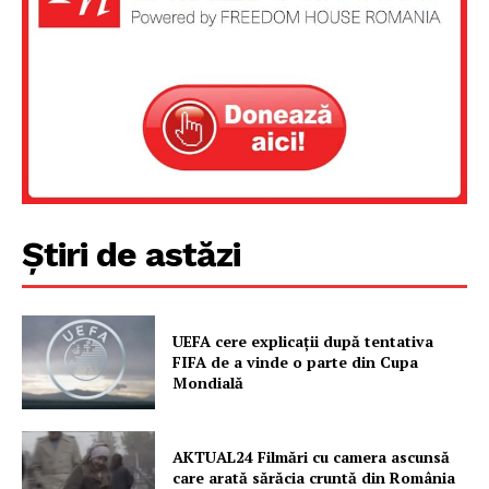
Știri de astăzi
Un proiect
UEFA cere explicații după tentativa
FREEDOM HOUSE ROMÂNIA
FIFA de a vinde o parte din Cupa
Mondială
AKTUAL24 Filmări cu camera ascunsă
PRESShub
care arată sărăcia cruntă din România