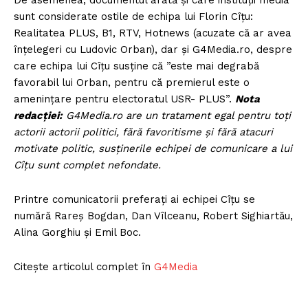
De asemenea, documentul arată și care instituții media
sunt considerate ostile de echipa lui Florin Cîțu:
Realitatea PLUS, B1, RTV, Hotnews (acuzate că ar avea
înțelegeri cu Ludovic Orban), dar și G4Media.ro, despre
care echipa lui Cîțu susține că ”este mai degrabă
favorabil lui Orban, pentru că premierul este o
amenințare pentru electoratul USR- PLUS”.
Nota
redacției:
G4Media.ro are un tratament egal pentru toți
actorii actorii politici, fără favoritisme și fără atacuri
motivate politic, susținerile echipei de comunicare a lui
Cîțu sunt complet nefondate.
Printre comunicatorii preferați ai echipei Cîțu se
numără Rareș Bogdan, Dan Vîlceanu, Robert Sighiartău,
Alina Gorghiu și Emil Boc.
Citește articolul complet în
G4Media