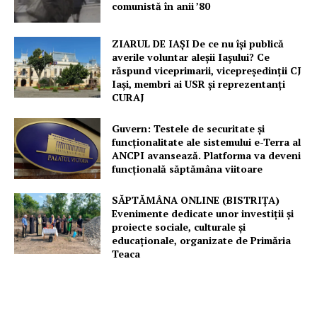
comunistă în anii ’80
Despre noi / Echipa
ZIARUL DE IAȘI De ce nu își publică
Proiecte editoriale
averile voluntar aleșii Iașului? Ce
Rețea
răspund viceprimarii, vicepreședinții CJ
Iași, membri ai USR și reprezentanți
Contact
CURAJ
Guvern: Testele de securitate și
funcționalitate ale sistemului e-Terra al
ANCPI avansează. Platforma va deveni
funcțională săptămâna viitoare
SĂPTĂMÂNA ONLINE (BISTRIȚA)
Evenimente dedicate unor investiții și
proiecte sociale, culturale și
educaționale, organizate de Primăria
Teaca