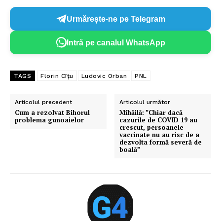
Urmărește-ne pe Telegram
Intră pe canalul WhatsApp
TAGS
Florin Cîțu
Ludovic Orban
PNL
Articolul precedent
Articolul următor
Cum a rezolvat Bihorul
Mihăilă: ”Chiar dacă
problema gunoaielor
cazurile de COVID 19 au
crescut, persoanele
vaccinate nu au risc de a
dezvolta formă severă de
boală”