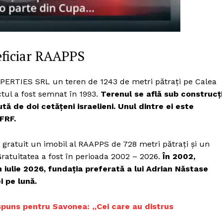
Proiecte editoriale
Rețea
Contact
iect
eficiar RAAPPS
 HOUSE
NIA
ERTIES SRL un teren de 1243 de metri pătrați pe Calea
ctul a fost semnat în 1993.
Terenul se află sub construcț
ă de doi cetățeni israelieni. Unul dintre ei este
FRF.
gratuit un imobil al RAAPPS de 728 metri pătrați și un
Gratuitatea a fost în perioada 2002 – 2026.
În 2002,
in iulie 2026, fundația preferată a lui Adrian Năstase
 pe lună.
spuns pentru Savonea: „Cei care au distrus