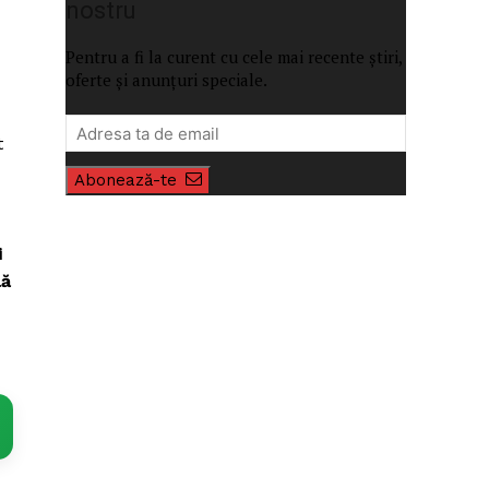
nostru
Pentru a fi la curent cu cele mai recente știri,
oferte și anunțuri speciale.
t
Abonează-te
i
lă