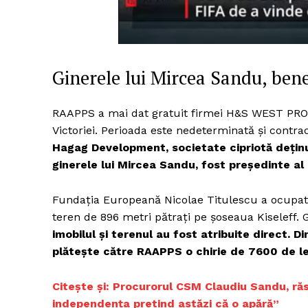
Un pro
Ginerele lui Mircea Sandu, ben
FREEDOM
ROMÂ
RAAPPS a mai dat gratuit firmei H&S WEST PROP
Victoriei. Perioada este nedeterminată și contra
Hagag Development, societate cipriotă deținut
ginerele lui Mircea Sandu, fost președinte al 
Fundația Europeană Nicolae Titulescu a ocupat 
teren de 896 metri pătrați pe șoseaua Kiseleff. 
imobilul și terenul au fost atribuite direct. D
plătește către RAAPPS o chirie de 7600 de lei
Citește și: Procurorul CSM Claudiu Sandu, ră
independența pretind astăzi că o apără”