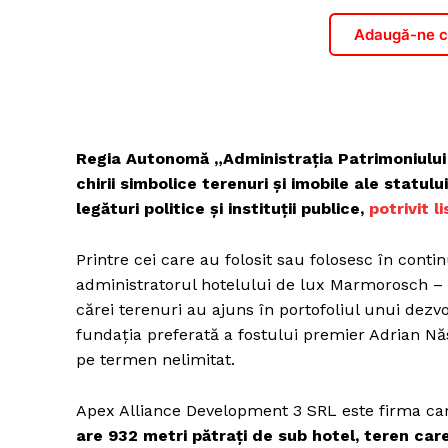
Adaugă-ne ca
Regia Autonomă „Administrația Patrimoniului
chirii simbolice terenuri și imobile ale statulu
legături politice și instituții publice,
potrivit l
Printre cei care au folosit sau folosesc în cont
administratorul hotelului de lux Marmorosch – o 
cărei terenuri au ajuns în portofoliul unui dezv
fundația preferată a fostului premier Adrian Năs
pe termen nelimitat.
Apex Alliance Development 3 SRL este firma c
are 932 metri pătrați de sub hotel, teren car