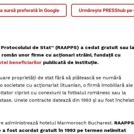
 sursă preferată în Google
Urmărește PRESShub pe
 Protocolului de Stat” (RAAPPS) a cedat gratuit sau l
i român unor firme cu acționari străini, fundații cu
istei beneficiarilor
publicată de instituție.
inuare proprietăți de stat fără să plătească se numără
societate cu acționariat lituanian, o firmă imobiliară ale
oltator cipriot cu conexiuni la fotbalul românesc sau la
tase. Unele contracte datează din 1993 și au fost încheia
are administrează hotelul Marmorosch Bucharest.
RAAPPS
e a fost acordat gratuit în 1993 pe termen nelimitat