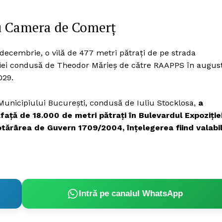
ru Camera de Comerț
21 decembrie, o vilă de 477 metri pătrați de pe strada
ației condusă de Theodor Mărieș de către RAAPPS în augus
029.
Municipiului București, condusă de Iuliu Stocklosa,
a
față de 18.000 de metri pătrați în Bulevardul Expoziție
Hotărârea de Guvern 1709/2004, înțelegerea fiind valabi
Intră pe canalul WhatsApp