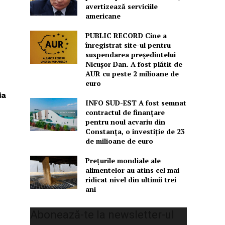
avertizează serviciile
americane
PUBLIC RECORD Cine a
înregistrat site-ul pentru
suspendarea președintelui
Nicușor Dan. A fost plătit de
AUR cu peste 2 milioane de
euro
ia
INFO SUD-EST A fost semnat
contractul de finanțare
pentru noul acvariu din
Constanța, o investiție de 23
de milioane de euro
Prețurile mondiale ale
alimentelor au atins cel mai
ridicat nivel din ultimii trei
ani
Abonează-te la newsletter-ul