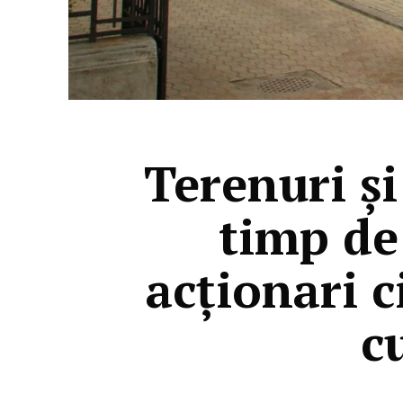
Terenuri și
timp de
acționari ci
c