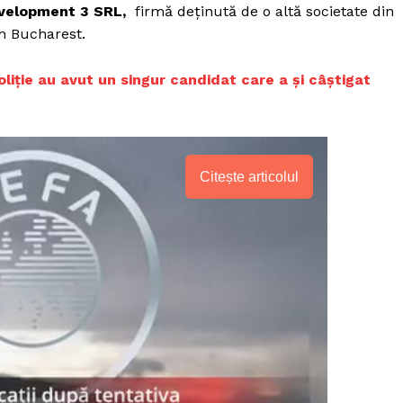
evelopment 3 SRL,
firmă deținută de o altă societate din
h Bucharest.
oliție au avut un singur candidat care a și câștigat
Citește articolul
PRESShub
Despre noi / Echipa