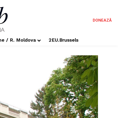
DONEAZĂ
me / R. Moldova
2EU.Brussels