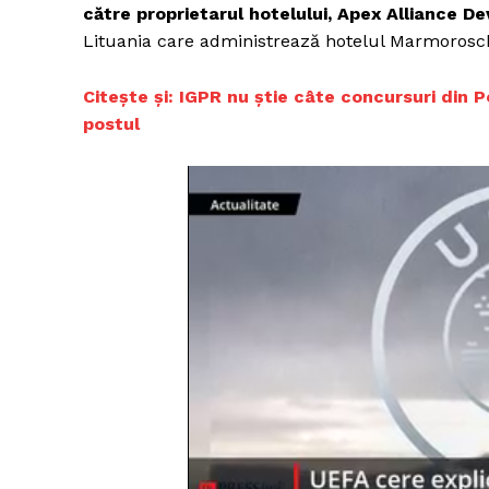
către proprietarul hotelului, Apex Alliance D
Lituania care administrează hotelul Marmorosc
Citește și: IGPR nu știe câte concursuri din P
postul