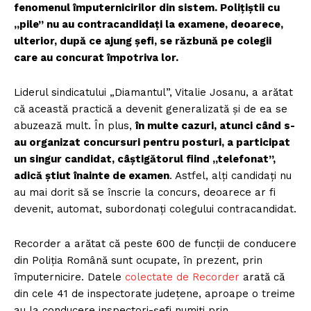
fenomenul împuternicirilor din sistem. Polițiștii cu
„pile” nu au contracandidați la examene, deoarece,
ulterior, după ce ajung șefi, se răzbună pe colegii
care au concurat împotriva lor.
Liderul sindicatului „Diamantul”, Vitalie Josanu, a arătat
că această practică a devenit generalizată și de ea se
abuzează mult. În plus,
în multe cazuri, atunci când s-
au organizat concursuri pentru posturi, a participat
un singur candidat, câștigătorul fiind „telefonat”,
adică știut înainte de examen
. Astfel, alți candidați nu
au mai dorit să se înscrie la concurs, deoarece ar fi
devenit, automat, subordonați colegului contracandidat.
Recorder a arătat că peste 600 de funcții de conducere
din Poliția Română sunt ocupate, în prezent, prin
împuternicire. Datele
colectate de Recorder
arată că
din cele 41 de inspectorate județene, aproape o treime
au la conducere inspectori-șefi numiți prin