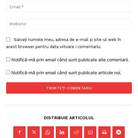
Ema
Web
Salvați numele meu, adresa de e-mail și site-ul web în
acest browser pentru data viitoare i comentariu.
Notifică-mă prin email când sunt publicate alte comentarii.
Un proiect
Notifică-mă prin email când sunt publicate articole noi.
FREEDOM HOUSE ROMÂNIA
PRESShub
DISTRIBUIE ARTICOLUL
Despre noi / Echipa
Proiecte editoriale