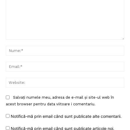
Comentariu:
Nu
Ema
Web
Salvați numele meu, adresa de e-mail și site-ul web în
acest browser pentru data viitoare i comentariu.
Notifică-mă prin email când sunt publicate alte comentarii.
Notifică-mă prin email când sunt publicate articole noi.