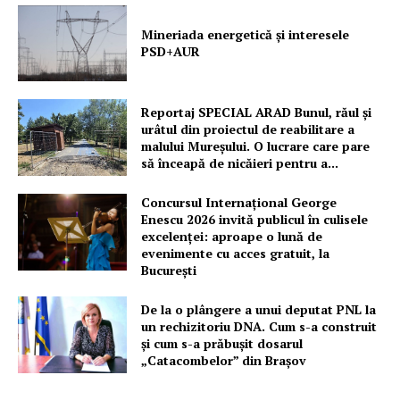
Mineriada energetică și interesele
PSD+AUR
Un proiect
FREEDOM HOUSE ROMÂNIA
Reportaj SPECIAL ARAD Bunul, răul și
urâtul din proiectul de reabilitare a
malului Mureșului. O lucrare care pare
să înceapă de nicăieri pentru a...
PRESShub
Concursul Internațional George
Enescu 2026 invită publicul în culisele
excelenței: aproape o lună de
Despre noi / Echipa
evenimente cu acces gratuit, la
Proiecte editoriale
București
Rețea
De la o plângere a unui deputat PNL la
Contact
un rechizitoriu DNA. Cum s-a construit
și cum s-a prăbușit dosarul
„Catacombelor” din Brașov