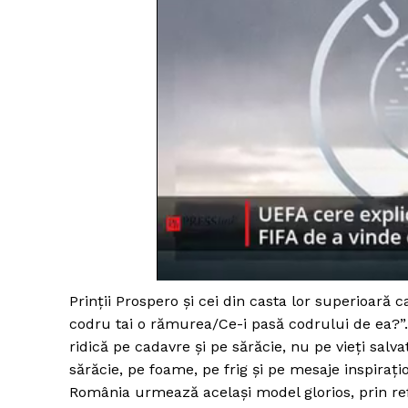
Prinții Prospero și cei din casta lor superioară 
codru tai o rămurea/Ce-i pasă codrului de ea?”. U
ridică pe cadavre și pe sărăcie, nu pe vieți salv
sărăcie, pe foame, pe frig și pe mesaje inspirați
România urmează același model glorios, prin re