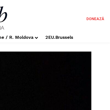
DONEAZĂ
me / R. Moldova
2EU.Brussels