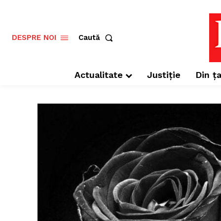
Caută
DESPRE NOI
Actualitate
Justiție
Din ța