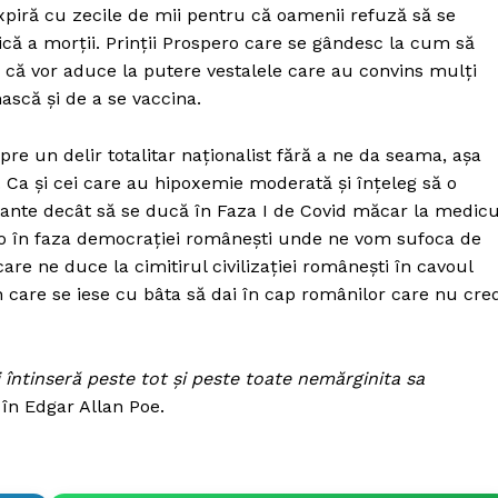
piră cu zecile de mii pentru că oamenii refuză să se
ică a morții. Prinții Prospero care se gândesc la cum să
ră că vor aduce la putere vestalele care au convins mulți
ască și de a se vaccina.
pre un delir totalitar naționalist fără a ne da seama, așa
. Ca și cei care au hipoxemie moderată și înțeleg să o
tante decât să se ducă în Faza I de Covid măcar la medicu
ero în faza democrației românești unde ne vom sufoca de
care ne duce la cimitirul civilizației românești în cavoul
 care se iese cu bâta să dai în cap românilor care nu cre
i întinseră peste tot și peste toate nemărginita sa
 în Edgar Allan Poe.