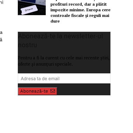
ni
profituri record, dar a plătit
impozite minime. Europa cere
controale fiscale și reguli mai
dure
ca
Abonează-te la newsletter-ul
că
nostru
Pentru a fi la curent cu cele mai recente știri,
oferte și anunțuri speciale.
Abonează-te