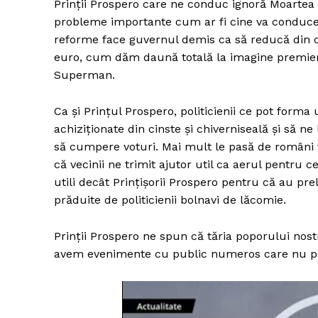
Prinții Prospero care ne conduc ignoră Moartea
probleme importante cum ar fi cine va conduce u
reforme face guvernul demis ca să reducă din co
euro, cum dăm daună totală la imagine premier
Superman.
Ca și Prințul Prospero, politicienii ce pot forma
achiziționate din cinste și chiverniseală și să n
să cumpere voturi. Mai mult le pasă de români ve
că vecinii ne trimit ajutor util ca aerul pentru c
utili decât Prințișorii Prospero pentru că au pre
prăduite de politicienii bolnavi de lăcomie.
Prinții Prospero ne spun că tăria poporului nost
avem evenimente cu public numeros care nu pot