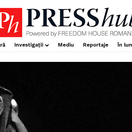
ră
Investigații
Mediu
Reportaje
În lu