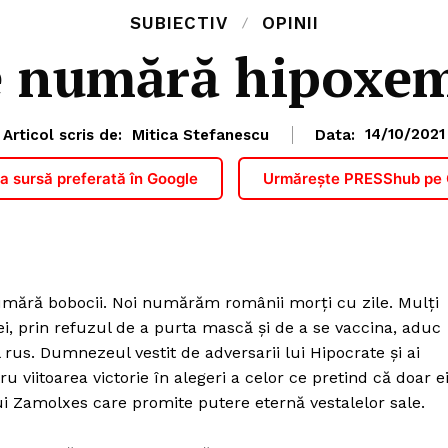
SUBIECTIV
OPINII
 numără hipoxemi
Articol scris de:
Mitica Stefanescu
Data:
14/10/2021
 sursă preferată în Google
Urmărește PRESShub pe
numără bobocii. Noi numărăm românii morți cu zile. Mulți
i, prin refuzul de a purta mască și de a se vaccina, aduc
 rus. Dumnezeul vestit de adversarii lui Hipocrate și ai
u viitoarea victorie în alegeri a celor ce pretind că doar e
i Zamolxes care promite putere eternă vestalelor sale.