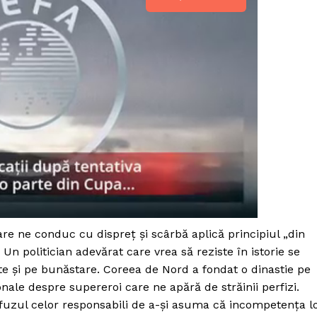
care ne conduc cu dispreț și scârbă aplică principiul „din
n politician adevărat care vrea să reziste în istorie se
PRESShub
ate și pe bunăstare. Coreea de Nord a fondat o dinastie pe
onale despre supereroi care ne apără de străinii perfizi.
Despre noi / Echipa
fuzul celor responsabili de a-și asuma că incompetența l