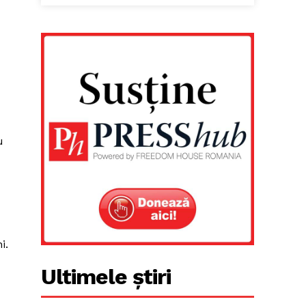
u
i.
Ultimele știri