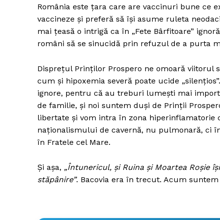
România este țara care are vaccinuri bune ce ex
vaccineze și preferă să își asume ruleta neodac
mai țeasă o intrigă ca în „Fete Bârfitoare” igno
români să se sinucidă prin refuzul de a purta m
Disprețul Prinților Prospero ne omoară viitorul s
cum și hipoxemia severă poate ucide „silențios”
ignore, pentru că au treburi lumești mai impor
de familie, și noi suntem duși de Prinții Prosp
libertate și vom intra în zona hiperinflamatorie 
naționalismului de cavernă, nu pulmonară, ci în
în Fratele cel Mare.
Și așa,
„Întunericul, și Ruina și Moartea Roșie îș
stăpânire”
. Bacovia era în trecut. Acum suntem