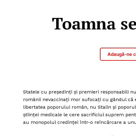
Toamna se
Adaugă-ne ca
Statele cu președinți și premieri responsabili 
românii nevaccinați mor sufocați cu gândul că e
libertatea poporului român, nu Stalin și poporul
științei medicale le cere sacrificiul suprem pentr
au monopolul credinței într-o reîncărcare a unu