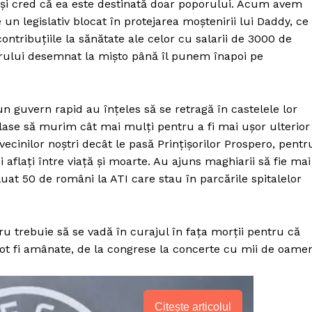
 și cred că ea este destinată doar poporului. Acum avem
n legislativ blocat în protejarea moștenirii lui Daddy, ce
ntribuțiile la sănătate ale celor cu salarii de 3000 de
ului desemnat la mișto până îl punem înapoi pe
 un guvern rapid au înțeles să se retragă în castelele lor
e lase să murim cât mai mulți pentru a fi mai ușor ulterior
cinilor noștri decât le pasă Prințișorilor Prospero, pentr
ei aflați între viață și moarte. Au ajuns maghiarii să fie mai
luat 50 de români la ATI care stau în parcările spitalelor
ru trebuie să se vadă în curajul în fața morții pentru că
 fi amânate, de la congrese la concerte cu mii de oamen
Citește articolul