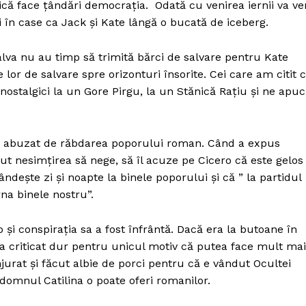
tică face țândări democrația. Odată cu venirea iernii va ve
Proiecte editoriale
ei în case ca Jack și Kate lângă o bucată de iceberg.
Rețea
Contact
alva nu au timp să trimită bărci de salvare pentru Kate
iect
 lor de salvare spre orizonturi însorite. Cei care am citit 
 HOUSE
ăm nostalgici la un Gore Pirgu, la un Stănică Rațiu și ne apu
NIA
 a abuzat de răbdarea poporului roman. Când a expus
ut nesimțirea să nege, să îl acuze pe Cicero că este gelos
ndește zi și noapte la binele poporului și că ” la partidul
ârna binele nostru”.
o și conspirația sa a fost înfrântă. Dacă era la butoane în
a criticat dur pentru unicul motiv că putea face mult mai
jurat și făcut albie de porci pentru că e vândut Ocultei
domnul Catilina o poate oferi romanilor.