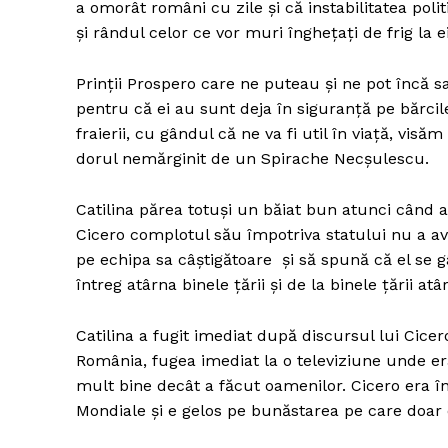
a omorât români cu zile și că instabilitatea poli
și rândul celor ce vor muri înghețați de frig la 
Prinții Prospero care ne puteau și ne pot încă s
Un pro
pentru că ei au sunt deja în siguranță pe bărcile
FREEDOM
fraierii, cu gândul că ne va fi util în viață, vis
ROMÂ
dorul nemărginit de un Spirache Necșulescu.
Catilina părea totuși un băiat bun atunci când
Cicero complotul său împotriva statului nu a av
pe echipa sa câștigătoare și să spună că el se gâ
întreg atârna binele țării și de la binele țării at
Catilina a fugit imediat după discursul lui Cicer
România, fugea imediat la o televiziune unde er
mult bine decât a făcut oamenilor. Cicero era în
Mondiale și e gelos pe bunăstarea pe care doar 