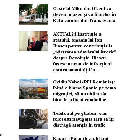
Castelul Miko din Olteni va
deveni muzeu şi va fi inclus în
Ruta curiilor din Transilvania
AKTUAL24 Instituție a
statului, omagiu lui Ion
Iliescu pentru contribuția la
„păstrarea adevărului istoric”
despre Revoluție. Iliescu
fusese acuzat de infracțiuni
contra umanității în...
Ovidiu Nahoi (RFI România):
Până a blama Spania pe tema
migrației, să nu uităm cât
bine le-a făcut românilor
Telefonul pe ghidon: cum
folosești navigația fără să îți
distragă atenția în trafic
or
Raport: Palantir a obținut