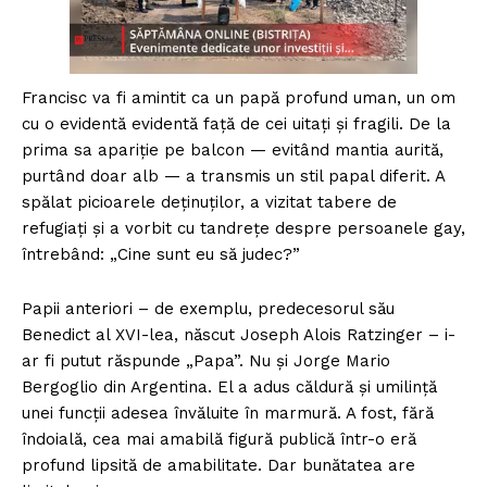
Francisc va fi amintit ca un papă profund uman, un om
cu o evidentă evidentă față de cei uitați și fragili. De la
prima sa apariție pe balcon — evitând mantia aurită,
purtând doar alb — a transmis un stil papal diferit. A
spălat picioarele deținuților, a vizitat tabere de
refugiați și a vorbit cu tandrețe despre persoanele gay,
întrebând: „Cine sunt eu să judec?”
Papii anteriori – de exemplu, predecesorul său
Benedict al XVI-lea, născut Joseph Alois Ratzinger – i-
ar fi putut răspunde „Papa”. Nu și Jorge Mario
Bergoglio din Argentina. El a adus căldură și umilință
unei funcții adesea învăluite în marmură. A fost, fără
îndoială, cea mai amabilă figură publică într-o eră
profund lipsită de amabilitate. Dar bunătatea are