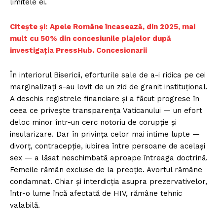
limitele ei.
Citește și:
Apele Române încasează, din 2025, mai
mult cu 50% din concesiunile plajelor după
investigația PressHub. Concesionarii
În interiorul Bisericii, eforturile sale de a-i ridica pe cei
marginalizați s-au lovit de un zid de granit instituțional.
A deschis registrele financiare și a făcut progrese în
ceea ce privește transparența Vaticanului — un efort
deloc minor într-un cerc notoriu de corupție și
insularizare. Dar în privința celor mai intime lupte —
divorț, contracepție, iubirea între persoane de același
sex — a lăsat neschimbată aproape întreaga doctrină.
Femeile rămân excluse de la preoție. Avortul rămâne
condamnat. Chiar și interdicția asupra prezervativelor,
într-o lume încă afectată de HIV, rămâne tehnic
valabilă.