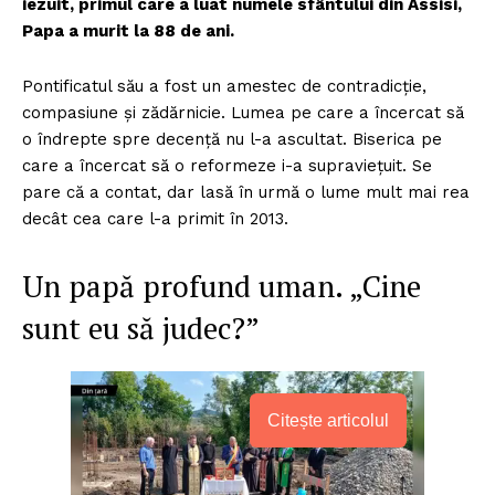
iezuit, primul care a luat numele sfântului din Assisi,
Papa a murit la 88 de ani.
Pontificatul său a fost un amestec de contradicție,
compasiune și zădărnicie. Lumea pe care a încercat să
o îndrepte spre decență nu l-a ascultat. Biserica pe
care a încercat să o reformeze i-a supraviețuit. Se
pare că a contat, dar lasă în urmă o lume mult mai rea
decât cea care l-a primit în 2013.
Un papă profund uman. „Cine
sunt eu să judec?”
Citește articolul