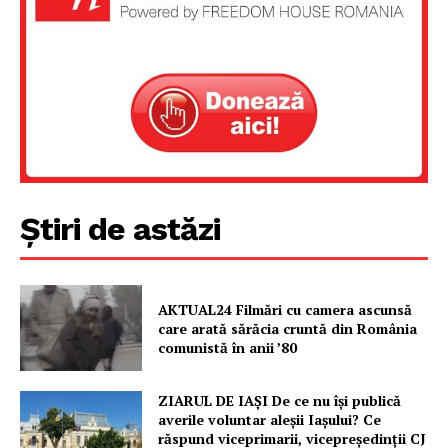
PRESShub
Despre noi / Echipa
Proiecte editoriale
Rețea
Contact
Știri de astăzi
AKTUAL24 Filmări cu camera ascunsă
care arată sărăcia cruntă din România
comunistă în anii ’80
ZIARUL DE IAȘI De ce nu își publică
averile voluntar aleșii Iașului? Ce
răspund viceprimarii, vicepreședinții CJ