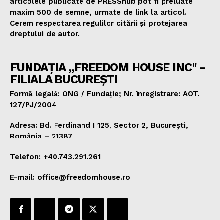
articolele publicate de PRESShub pot fi preluate
maxim 500 de semne, urmate de link la articol.
Cerem respectarea regulilor citării și protejarea
dreptului de autor.
FUNDAȚIA „FREEDOM HOUSE INC" -
FILIALA BUCUREȘTI
Formă legală: ONG / Fundație; Nr. înregistrare: AOT.
127/PJ/2004
Adresa: Bd. Ferdinand I 125, Sector 2, București,
România – 21387
Telefon: +40.743.291.261
E-mail: office@freedomhouse.ro