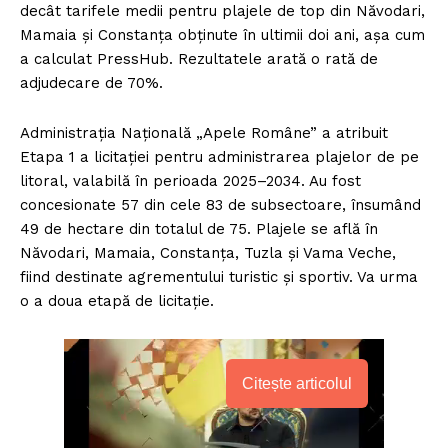
decât tarifele medii pentru plajele de top din Năvodari,
Mamaia și Constanța obținute în ultimii doi ani, așa cum
a calculat PressHub. Rezultatele arată o rată de
adjudecare de 70%.
Administrația Națională „Apele Române” a atribuit
Etapa 1 a licitației pentru administrarea plajelor de pe
litoral, valabilă în perioada 2025–2034. Au fost
concesionate 57 din cele 83 de subsectoare, însumând
49 de hectare din totalul de 75. Plajele se află în
Năvodari, Mamaia, Constanța, Tuzla și Vama Veche,
fiind destinate agrementului turistic și sportiv. Va urma
o a doua etapă de licitație.
Citește articolul