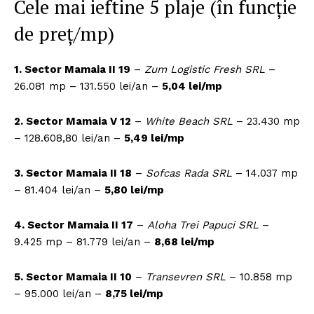
Cele mai ieftine 5 plaje (în funcție
de preț/mp)
1. Sector Mamaia II 19
–
Zum Logistic Fresh SRL
–
26.081 mp – 131.550 lei/an –
5,04 lei/mp
2. Sector Mamaia V 12
–
White Beach SRL
– 23.430 mp
– 128.608,80 lei/an –
5,49 lei/mp
3. Sector Mamaia II 18
–
Sofcas Rada SRL
– 14.037 mp
– 81.404 lei/an –
5,80 lei/mp
4. Sector Mamaia II 17
–
Aloha Trei Papuci SRL
–
9.425 mp – 81.779 lei/an –
8,68 lei/mp
5. Sector Mamaia II 10
–
Transevren SRL
– 10.858 mp
– 95.000 lei/an –
8,75 lei/mp