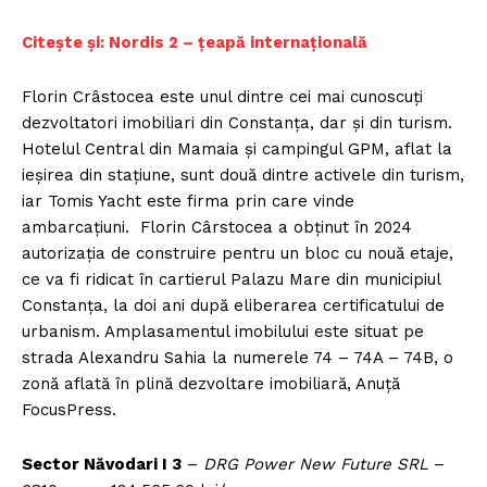
FREEDOM HOUSE ROMÂNIA
Citește și: Nordis 2 – țeapă internațională
Florin Crâstocea este unul dintre cei mai cunoscuți
dezvoltatori imobiliari din Constanța, dar și din turism.
PRESShub
Hotelul Central din Mamaia și campingul GPM, aflat la
ieșirea din stațiune, sunt două dintre activele din turism,
Despre noi / Echipa
iar Tomis Yacht este firma prin care vinde
Proiecte editoriale
ambarcațiuni. Florin Cârstocea a obținut în 2024
autorizația de construire pentru un bloc cu nouă etaje,
Rețea
ce va fi ridicat în cartierul Palazu Mare din municipiul
Contact
Constanța, la doi ani după eliberarea certificatului de
urbanism. Amplasamentul imobilului este situat pe
strada Alexandru Sahia la numerele 74 – 74A – 74B, o
zonă aflată în plină dezvoltare imobiliară, Anuță
FocusPress.
Sector Năvodari I 3
–
DRG Power New Future SRL
–