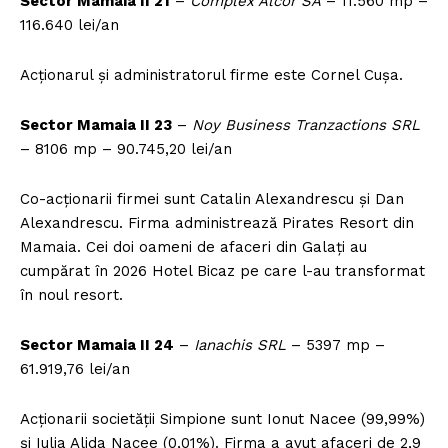
Sector Mamaia II 21
–
Complex Alcor SA
– 11.560 mp –
116.640 lei/an
Acționarul și administratorul firme este Cornel Cușa.
Sector Mamaia II 23
–
Noy Business Tranzactions SRL
– 8106 mp – 90.745,20 lei/an
Co-acționarii firmei sunt Catalin Alexandrescu și Dan
Alexandrescu. Firma administrează Pirates Resort din
Mamaia. Cei doi oameni de afaceri din Galați au
cumpărat în 2026 Hotel Bicaz pe care l-au transformat
în noul resort.
Sector Mamaia II 24
–
Ianachis SRL
– 5397 mp –
61.919,76 lei/an
Acționarii societății Simpione sunt Ionut Nacee (99,99%)
și Iulia Alida Nacee (0,01%). Firma a avut afaceri de 2,9