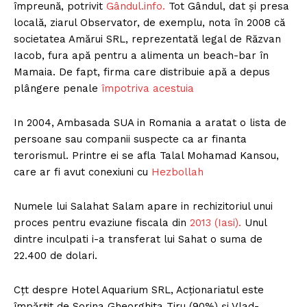
împreună, potrivit
Gândul.info.
Tot Gândul, dat și presa
locală, ziarul Observator, de exemplu, nota în 2008 că
societatea Amărui SRL, reprezentată legal de Răzvan
Iacob, fura apă pentru a alimenta un beach-bar în
Mamaia. De fapt, firma care distribuie apă a depus
plângere penale
împotriva acestuia
In 2004, Ambasada SUA in Romania a aratat o lista de
persoane sau companii suspecte ca ar finanta
terorismul. Printre ei se afla Talal Mohamad Kansou,
care ar fi avut conexiuni cu
Hezbollah
Numele lui Salahat Salam apare in rechizitoriul unui
proces pentru evaziune fiscala din
2013 (Iasi).
Unul
dintre inculpati i-a transferat lui Sahat o suma de
22.400 de dolari.
Cțt despre Hotel Aquarium SRL, Acționariatul este
împărțit de Sorina Gheorghita Tiru (90%) și Vlad-