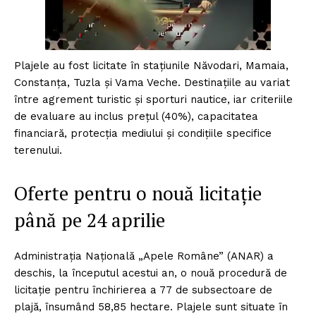
Plajele au fost licitate în stațiunile Năvodari, Mamaia,
Constanța, Tuzla și Vama Veche. Destinațiile au variat
între agrement turistic și sporturi nautice, iar criteriile
de evaluare au inclus prețul (40%), capacitatea
financiară, protecția mediului și condițiile specifice
terenului.
Oferte pentru o nouă licitație
până pe 24 aprilie
Administrația Națională „Apele Române” (ANAR) a
deschis, la începutul acestui an, o nouă procedură de
licitație pentru închirierea a 77 de subsectoare de
plajă, însumând 58,85 hectare. Plajele sunt situate în