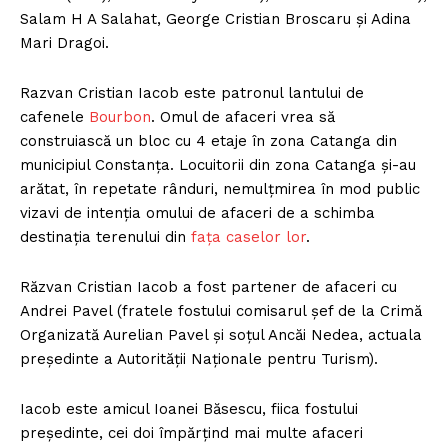
Salam H A Salahat, George Cristian Broscaru și Adina
Mari Dragoi.
Razvan Cristian Iacob este patronul lantului de
cafenele
Bourbon
. Omul de afaceri vrea să
construiască un bloc cu 4 etaje în zona Catanga din
municipiul Constanța. Locuitorii din zona Catanga și-au
arătat, în repetate rânduri, nemulțmirea în mod public
vizavi de intenția omului de afaceri de a schimba
destinația terenului din
fața caselor lor
.
Răzvan Cristian Iacob a fost partener de afaceri cu
Andrei Pavel (fratele fostului comisarul șef de la Crimă
Organizată Aurelian Pavel și soțul Ancăi Nedea, actuala
președinte a Autorității Naționale pentru Turism).
Iacob este amicul Ioanei Băsescu, fiica fostului
președinte, cei doi împărțind mai multe afaceri