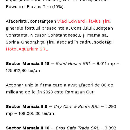
Edwuard-Flavius Tiru (10%).
Afaceristul constănțean
Vlad Edward Flavius Țîru
,
ginerele fostului președinte al Consiliului Județean
Constanța, Nicușor Constantinescu, și mama sa,
Sorina-Gheorghiţa Ţîru, asociaţi în cadrul societăţii
Hotel Aquarium SRL
Sector Mamaia II 18
–
Solid House SRL
– 8.011 mp –
125.812,80 lei/an
Acționar unic la firma care a avut afaceri de 80 de
milioane de lei în 2023 este Ramazan Gur.
Sector Mamaia II 9
–
City Cars & Boats SRL
– 2.293
mp – 109.005,30 lei/an
Sector Mamaia II 10
–
Bros Cafe Trade SRL
– 9.992