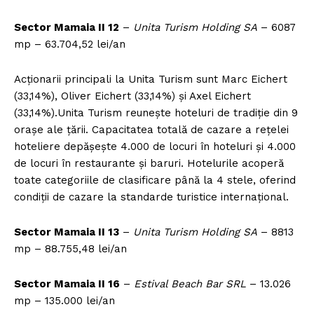
Sector Mamaia II 12
–
Unita Turism Holding SA
– 6087
mp – 63.704,52 lei/an
Acționarii principali la Unita Turism sunt Marc Eichert
(33,14%), Oliver Eichert (33,14%) și Axel Eichert
(33,14%).Unita Turism reunește hoteluri de tradiție din 9
orașe ale țării. Capacitatea totală de cazare a rețelei
hoteliere depășește 4.000 de locuri în hoteluri și 4.000
de locuri în restaurante și baruri. Hotelurile acoperă
toate categoriile de clasificare până la 4 stele, oferind
condiții de cazare la standarde turistice internațional.
Sector Mamaia II 13
–
Unita Turism Holding SA
– 8813
mp – 88.755,48 lei/an
Sector Mamaia II 16
–
Estival Beach Bar SRL
– 13.026
mp – 135.000 lei/an