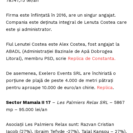
78.147,75 lei/an
Firma este înființată în 2016, are un singur angajat.
Compania este deținuta integral de Lenuta Costea care
este și administrator.
Fiul Lenutei Costea este Alex Costea, fost angajat la
ABADL (Administrației Bazinale de Apă Dobrogea
Litoral), membru PSD, scrie
Replica de Constanta.
De asemenea, Exelero Events SRL are închiriată o
porțiune de plajă de peste 4.000 de metri pătrați
pentru aproape 10.000 de euro/an chirie.
Replica
.
Sector Mamaia II 17
–
Les Palmiers Relax SRL
– 5867
mp – 95.000 lei/an
Asociații Les Palmiers Relax sunt: Razvan Cristian
Iacob (27%), Ibraim Tefyde -27%), Talal Kansou – 27%),