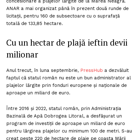
concesionare a plajelor lărgite de la Marea Neagră.
ANAR a mai organizat până în prezent două runde de
licitații, pentru 160 de subsectoare cu o suprafață
totală de 133,85 hectare.
Cu un hectar de plajă ieftin devii
milionar
Anul trecut, în luna septembrie,
PressHub
a dezvăluit
faptul că statul român nu este un bun administrator al
plajelor lărgite prin fonduri europene și naționale de
aproape un miliard de euro.
Între 2016 și 2022, statul român, prin Administrația
Bazinală de Apă Dobrogea Litoral, a desfășurat un
program de investiții de aproape un miliard de euro
pentru lărgirea plajelor cu minimum 100 de metri. S-au
creat peste 220 de hectare de plaje pe coasta Mării