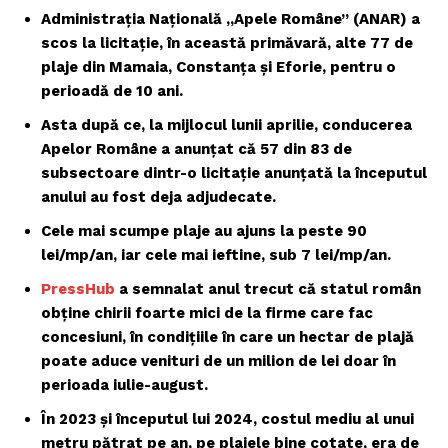
Administrația Națională „Apele Române” (ANAR) a
scos la licitație, în această primăvară, alte 77 de
plaje din Mamaia, Constanța și Eforie, pentru o
perioadă de 10 ani.
Asta după ce, la mijlocul lunii aprilie, conducerea
Apelor Române a anunțat că 57 din 83 de
subsectoare dintr-o licitație anunțată la începutul
anului au fost deja adjudecate.
Cele mai scumpe plaje au ajuns la peste 90
lei/mp/an, iar cele mai ieftine, sub 7 lei/mp/an.
PressHub
a semnalat anul trecut că statul român
obține chirii foarte mici de la firme care fac
concesiuni, în condițiile în care un hectar de plajă
poate aduce venituri de un milion de lei doar în
perioada iulie-august.
În 2023 și începutul lui 2024, costul mediu al unui
metru pătrat pe an, pe plajele bine cotate, era de