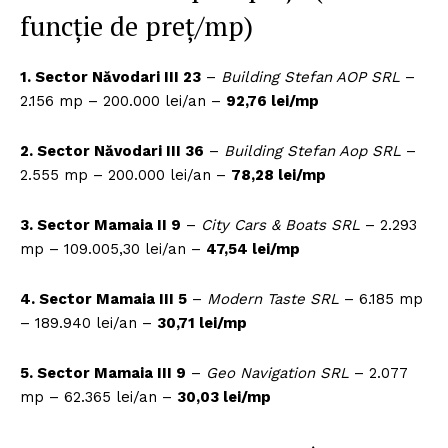
funcție de preț/mp)
1. Sector Năvodari III 23
–
Building Stefan AOP SRL
–
2.156 mp – 200.000 lei/an –
92,76 lei/mp
2. Sector Năvodari III 36
–
Building Stefan Aop SRL
–
2.555 mp – 200.000 lei/an –
78,28 lei/mp
3. Sector Mamaia II 9
–
City Cars & Boats SRL
– 2.293
mp – 109.005,30 lei/an –
47,54 lei/mp
4. Sector Mamaia III 5
–
Modern Taste SRL
– 6.185 mp
– 189.940 lei/an –
30,71 lei/mp
5. Sector Mamaia III 9
–
Geo Navigation SRL
– 2.077
mp – 62.365 lei/an –
30,03 lei/mp