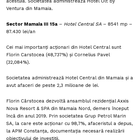
acestuia. Societatea administrează Hotel Olt by
Ventura din Mamaia.
Sector Mamaia III 15a
–
Hotel Central SA
– 8541 mp –
87.430 lei/an
Cei mai importanți acționari din Hotel Central sunt
Florin Carstocea (48,737%) și Cornelius Pavel
(32,084%).
Societatea administrează Hotel Central din Mamaia și a
avut afaceri de peste 2,3 milioane de lei.
Florin Cârstocea dezvoltă ansamblul rezidențial Axxis
Nova Resort & SPA din Mamaia Nord, demers început
încă din anul 2019. Prin societatea Grup Petrol Marin
SA, la care este acționar cu 98,7%, afaceristul a depus,
la APM Constanța, documentația necesară realizării
obiectivului de investiții.