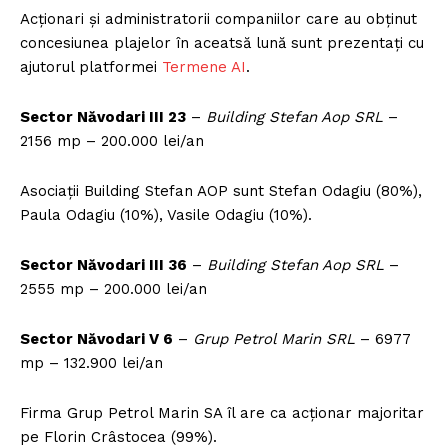
Acționari și administratorii companiilor care au obținut
concesiunea plajelor în aceatsă lună sunt prezentați cu
ajutorul platformei
Termene AI
.
Sector Năvodari III 23
–
Building Stefan Aop SRL
–
2156 mp – 200.000 lei/an
Asociații Building Stefan AOP sunt Stefan Odagiu (80%),
Paula Odagiu (10%), Vasile Odagiu (10%).
Sector Năvodari III 36
–
Building Stefan Aop SRL
–
2555 mp – 200.000 lei/an
Sector Năvodari V 6
–
Grup Petrol Marin SRL
– 6977
mp – 132.900 lei/an
Firma Grup Petrol Marin SA îl are ca acționar majoritar
pe Florin Crâstocea (99%).
Un proiect