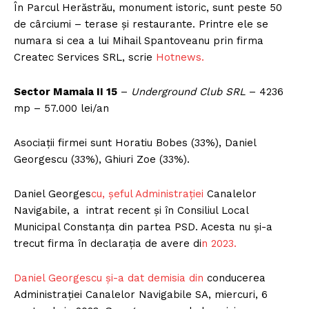
În Parcul Herăstrău, monument istoric, sunt peste 50
de cârciumi – terase și restaurante. Printre ele se
numara si cea a lui Mihail Spantoveanu prin firma
Createc Services SRL, scrie
Hotnews.
Sector Mamaia II 15
–
Underground Club SRL
– 4236
mp – 57.000 lei/an
Asociații firmei sunt Horatiu Bobes (33%), Daniel
Georgescu (33%), Ghiuri Zoe (33%).
Daniel Georges
cu, șeful Administrației
Canalelor
Navigabile, a intrat recent și în Consiliul Local
Municipal Constanța din partea PSD. Acesta nu și-a
trecut firma în declarația de avere di
n 2023.
Daniel Georgescu și-a dat demisia din
conducerea
Administrației Canalelor Navigabile SA, miercuri, 6