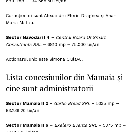
6810 mp – 134.565,60 lei/an
Co-acționari sunt Alexandru Florin Dragnea și Ana-
Maria Malciu.
Sector Năvodari I 4
–
Central Board Of Smart
Consultants SRL
– 6810 mp – 75.000 lei/an
Acționarul unic este Simona Ciulavu.
Lista concesiunilor din Mamaia și
cine sunt administratorii
Sector Mamaia II 2
–
Garlic Bread SRL
– 5335 mp –
83.239,20 lei/an
Sector Mamaia II 6
–
Exelero Events SRL
– 5375 mp –