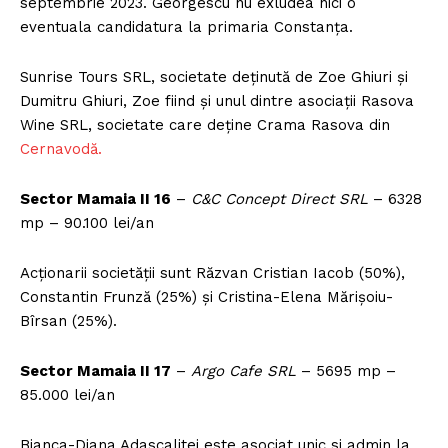
septembrie 2023. Georgescu nu exludea nici o
eventuala candidatura la primaria Constanța.
Sunrise Tours SRL, societate deținută de Zoe Ghiuri și
Dumitru Ghiuri, Zoe fiind și unul dintre asociații Rasova
Wine SRL, societate care deține Crama Rasova din
Cernavodă.
Sector Mamaia II 16
–
C&C Concept Direct SRL
– 6328
mp – 90.100 lei/an
Acționarii societății sunt Răzvan Cristian Iacob (50%),
Constantin Frunză (25%) și Cristina-Elena Mărișoiu-
Bîrsan (25%).
Sector Mamaia II 17
–
Argo Cafe SRL
– 5695 mp –
85.000 lei/an
Bianca-Diana Adascalitei este asociat unic si admin la