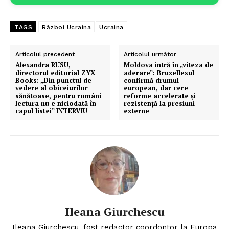
TAGS
Război Ucraina
Ucraina
Articolul precedent
Articolul următor
Alexandra RUSU,
Moldova intră în „viteza de
directorul editorial ZYX
aderare”: Bruxellesul
Books: „Din punctul de
confirmă drumul
vedere al obiceiurilor
european, dar cere
sănătoase, pentru români
reforme accelerate și
lectura nu e niciodată în
rezistență la presiuni
capul listei” INTERVIU
externe
Ileana Giurchescu
Ileana Giurchescu, fost redactor coordontor la Europa