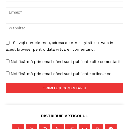
Ema
Web
Salvați numele meu, adresa de e-mail și site-ul web în
acest browser pentru data viitoare i comentariu.
Un proiect
FREEDOM HOUSE ROMÂNIA
Notifică-mă prin email când sunt publicate alte comentarii.
Notifică-mă prin email când sunt publicate articole noi.
PRESShub
Despre noi / Echipa
Proiecte editoriale
DISTRIBUIE ARTICOLUL
Rețea