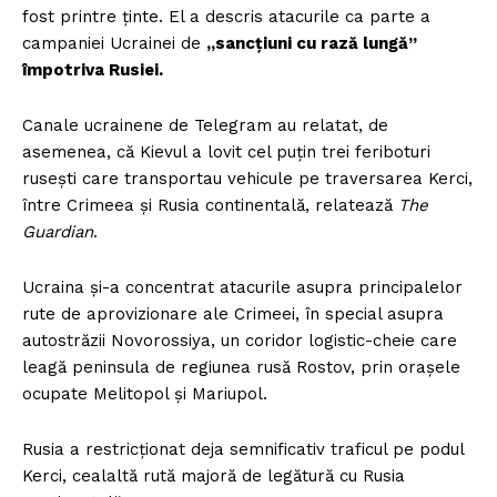
fost printre ținte. El a descris atacurile ca parte a
campaniei Ucrainei de
„sancțiuni cu rază lungă”
împotriva Rusiei.
Canale ucrainene de Telegram au relatat, de
asemenea, că Kievul a lovit cel puțin trei feriboturi
rusești care transportau vehicule pe traversarea Kerci,
între Crimeea și Rusia continentală, relatează
The
Guardian
.
Ucraina și-a concentrat atacurile asupra principalelor
rute de aprovizionare ale Crimeei, în special asupra
autostrăzii Novorossiya, un coridor logistic-cheie care
leagă peninsula de regiunea rusă Rostov, prin orașele
ocupate Melitopol și Mariupol.
Rusia a restricționat deja semnificativ traficul pe podul
Kerci, cealaltă rută majoră de legătură cu Rusia