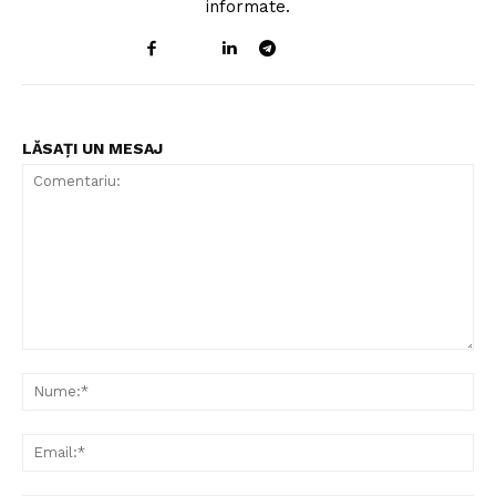
informate.
LĂSAȚI UN MESAJ
Comentariu:
Nu
Ema