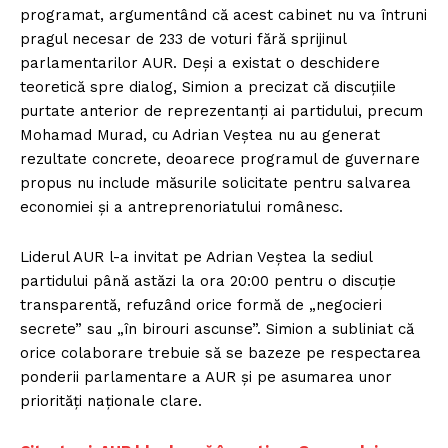
programat, argumentând că acest cabinet nu va întruni
pragul necesar de 233 de voturi fără sprijinul
parlamentarilor AUR. Deși a existat o deschidere
teoretică spre dialog, Simion a precizat că discuțiile
purtate anterior de reprezentanți ai partidului, precum
Mohamad Murad, cu Adrian Veștea nu au generat
rezultate concrete, deoarece programul de guvernare
propus nu include măsurile solicitate pentru salvarea
economiei și a antreprenoriatului românesc.
Liderul AUR l-a invitat pe Adrian Veștea la sediul
partidului până astăzi la ora 20:00 pentru o discuție
transparentă, refuzând orice formă de „negocieri
secrete” sau „în birouri ascunse”. Simion a subliniat că
orice colaborare trebuie să se bazeze pe respectarea
ponderii parlamentare a AUR și pe asumarea unor
priorități naționale clare.