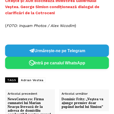
Citește și: AUR blochează învestirea Guvernului
Veștea. George Simion condiționează dialogul de
clarificări de la Cotroceni
(
FOTO: Inquam Photos / Alex Nicodim
)
Urmărește-ne pe Telegram
Intră pe canalul WhatsApp
TAGS
Adrian Vestea
Articolul precedent
Articolul următor
NewsCenter.ro: Firma
Dominic Fritz: „Veștea va
cumnatei lui Marian
ajunge premier doar
Neacșu livrează de la
pupând inelul lui Simion”
adresa de domiciliu