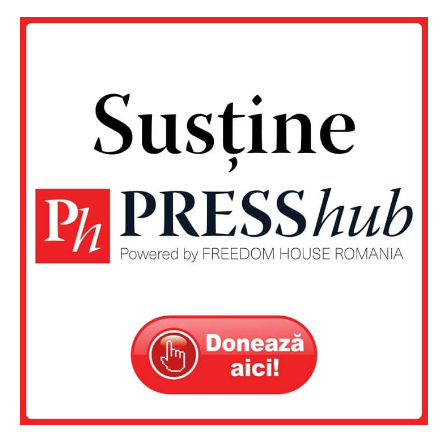
Un proiect
FREEDOM HOUSE ROMÂNIA
PRESShub
Despre noi / Echipa
Proiecte editoriale
Rețea