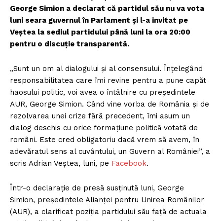
George Simion a declarat că partidul său nu va vota
luni seara guvernul în Parlament și l-a invitat pe
Veștea la sediul partidului până luni la ora 20:00
pentru o discuție transparentă.
„Sunt un om al dialogului și al consensului. Înțelegând
responsabilitatea care îmi revine pentru a pune capăt
haosului politic, voi avea o întâlnire cu președintele
AUR, George Simion. Când vine vorba de România și de
rezolvarea unei crize fără precedent, îmi asum un
dialog deschis cu orice formațiune politică votată de
români. Este cred obligatoriu dacă vrem să avem, în
adevăratul sens al cuvântului, un Guvern al României”, a
scris Adrian Veștea, luni, pe
Facebook
.
Într-o declarație de presă susținută luni, George
Simion, președintele Alianței pentru Unirea Românilor
(AUR), a clarificat poziția partidului său față de actuala