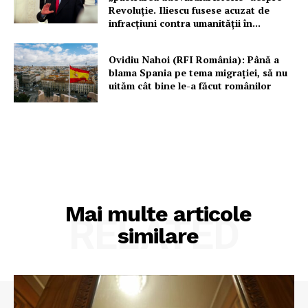
Revoluție. Iliescu fusese acuzat de
infracțiuni contra umanității în...
Ovidiu Nahoi (RFI România): Până a
blama Spania pe tema migrației, să nu
uităm cât bine le-a făcut românilor
Mai multe articole
RELATED
similare