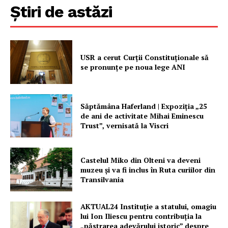
Contact
Știri de astăzi
USR a cerut Curții Constituționale să
se pronunțe pe noua lege ANI
Săptămâna Haferland | Expoziţia „25
de ani de activitate Mihai Eminescu
Trust”, vernisată la Viscri
Castelul Miko din Olteni va deveni
muzeu şi va fi inclus în Ruta curiilor din
Transilvania
AKTUAL24 Instituție a statului, omagiu
lui Ion Iliescu pentru contribuția la
„păstrarea adevărului istoric” despre