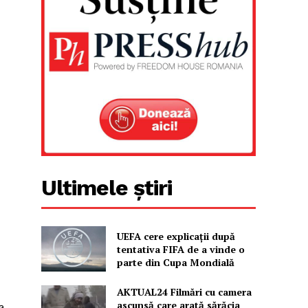
Ultimele știri
UEFA cere explicații după
tentativa FIFA de a vinde o
parte din Cupa Mondială
AKTUAL24 Filmări cu camera
ascunsă care arată sărăcia
a