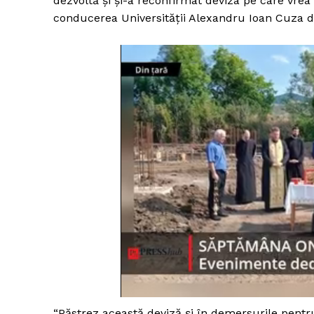
dezvoltă și și-a reconfirmat deviza pe care vrea
conducerea Universității Alexandru Ioan Cuza di
“Păstrez această deviză și în demersurile pentr