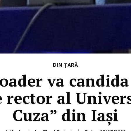
DIN ȚARĂ
oader va candida
rector al Universi
Cuza” din Iași