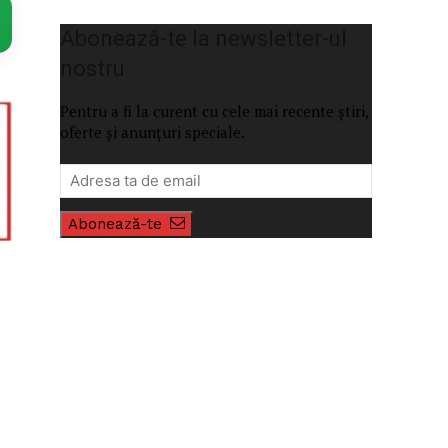
Abonează-te la newsletter-ul
nostru
Pentru a fi la curent cu cele mai recente știri,
oferte și anunțuri speciale.
Abonează-te