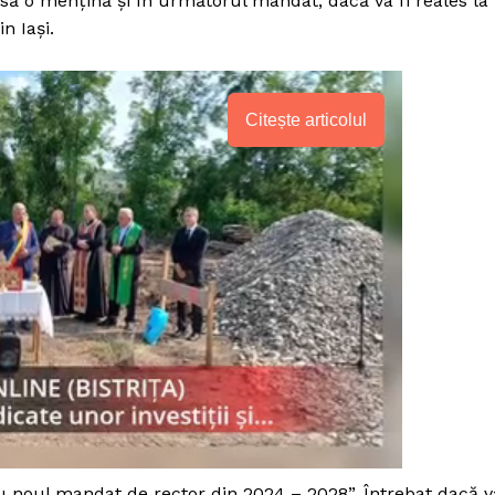
 să o mențină și în următorul mandat, dacă va fi reales la
n Iași.
Citește articolul
PRESShub
Despre noi / Echipa
u noul mandat de rector din 2024 – 2028”. Întrebat dacă v