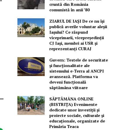
cruntă din România
comunistă în anii ’80
ZIARUL DE IAȘI De ce nu își
publică averile voluntar aleșii
Iașului? Ce răspund
viceprimarii, vicepreședinții
CJ Iași, membri ai USR și
reprezentanți CURAJ
Guvern: Testele de securitate
și funcționalitate ale
sistemului e-Terra al ANCPI
avansează. Platforma va
deveni funcțională
săptămâna viitoare
SĂPTĂMÂNA ONLINE
(BISTRIȚA) Evenimente
dedicate unor investiții și
proiecte sociale, culturale și
educaționale, organizate de
Primăria Teaca