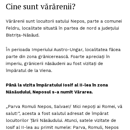
Cine sunt vărărenii?
Vărărenii sunt locuitorii satului Nepos, parte a comunei
Feldru, localitate situată în partea de nord a județului
Bistrița-Năsăud.
În perioada Imperiului Austro-Ungar, localitatea făcea
parte din zona grănicerească. Foarte apreciați în
imperiu, grănicerii năsăudeni au fost vizitați de
împăratul de la Viena.
Până la vizita împăratului Iosif al II-lea în zona
Năsăudului, Neposul s-a numit Vărarea.
„
Parva Romuli Nepos, Salvae!/ Mici nepoți ai Romei, vă
salut!
”
, acesta a fost salutul adresat de împărat
locuitorilor Țării Năsăudului. Atunci, satele vizitate de
Iosif al II-lea au primit numele: Parva, Romuli, Nepos