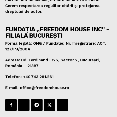
maxim 500 de semne, urmate de link la articol.
Cerem respectarea regulilor citării și protejarea
dreptului de autor.
FUNDAȚIA „FREEDOM HOUSE INC" -
FILIALA BUCUREȘTI
Formă legală: ONG / Fundație; Nr. înregistrare: AOT.
127/PJ/2004
Adresa: Bd. Ferdinand I 125, Sector 2, București,
România – 21387
Telefon: +40.743.291.261
E-mail: office@freedomhouse.ro