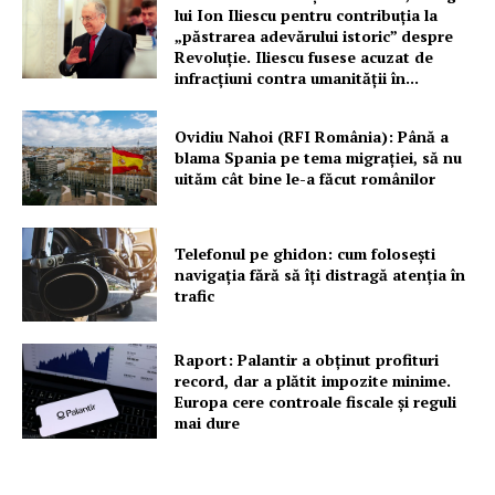
lui Ion Iliescu pentru contribuția la
„păstrarea adevărului istoric” despre
Revoluție. Iliescu fusese acuzat de
infracțiuni contra umanității în...
Ovidiu Nahoi (RFI România): Până a
blama Spania pe tema migrației, să nu
uităm cât bine le-a făcut românilor
Telefonul pe ghidon: cum folosești
navigația fără să îți distragă atenția în
trafic
Raport: Palantir a obținut profituri
record, dar a plătit impozite minime.
Europa cere controale fiscale și reguli
mai dure