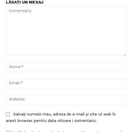
LĂSAȚI UN MESAJ
Comentariu:
Nu
Ema
Web
Salvați numele meu, adresa de e-mail și site-ul web în
acest browser pentru data viitoare i comentariu.