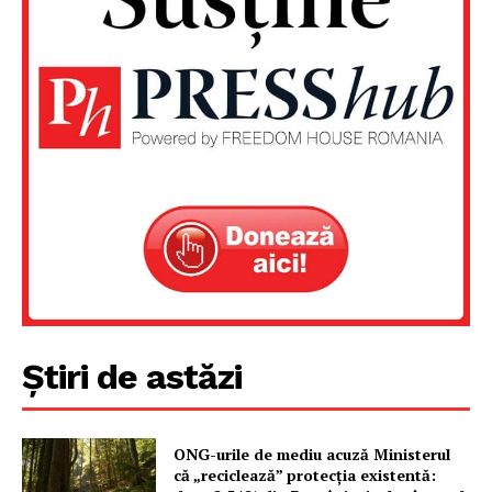
Un proiect
FREEDOM HOUSE ROMÂNIA
PRESShub
Despre noi / Echipa
Știri de astăzi
Proiecte editoriale
Rețea
ONG-urile de mediu acuză Ministerul
Contact
că „reciclează” protecția existentă: