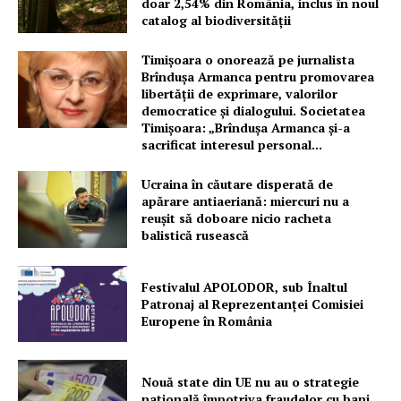
doar 2,54% din România, inclus în noul
catalog al biodiversității
Timișoara o onorează pe jurnalista
Brîndușa Armanca pentru promovarea
libertății de exprimare, valorilor
democratice și dialogului. Societatea
Timișoara: „Brîndușa Armanca și-a
sacrificat interesul personal...
Ucraina în căutare disperată de
apărare antiaeriană: miercuri nu a
reușit să doboare nicio racheta
balistică rusească
Festivalul APOLODOR, sub Înaltul
Patronaj al Reprezentanței Comisiei
Europene în România
Nouă state din UE nu au o strategie
națională împotriva fraudelor cu bani