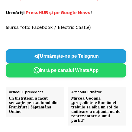
Urmăriți
P
ressHUB și pe Google News
!
(sursa foto: Facebook / Electric Castle)
Urmărește-ne pe Telegram
Intră pe canalul WhatsApp
Articolul precedent
Articolul următor
Un bistrițean a făcut
Mircea Geoană:
senzație pe stadionul din
„preşedintele României
Frankfurt | Săptămâna
trebuie să aibă un rol de
Online
unificare a naţiunii, nu de
reprezentare a unui
partid”