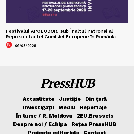
Festivalul APOLODOR, sub Înaltul Patronaj al
Reprezentanței Comisiei Europene în România
06/08/2026
PressHUB
Actualitate
Justiție
Din țară
Investigații
Mediu
Reportaje
În lume / R. Moldova
2EU.Brussels
Despre noi / Echipa
Rețea PressHUB
Proiecte editoriale
Contact