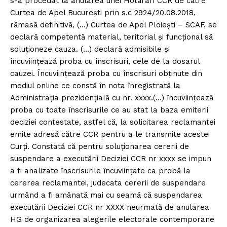
s-a procedat la anularea unei Hotărâri CCR de către
Curtea de Apel București prin s.c 2924/20.08.2018,
rămasă definitivă, (…) Curtea de Apel Ploiești – SCAF, se
declară competentă material, teritorial și funcțional să
soluționeze cauza. (…) declară admisibile și
încuviințează proba cu înscrisuri, cele de la dosarul
cauzei. Încuviințează proba cu înscrisuri obținute din
mediul online ce constă în nota înregistrată la
Administrația prezidențială cu nr. xxxx.(…) încuviințează
proba cu toate înscrisurile ce au stat la baza emiterii
deciziei contestate, astfel că, la solicitarea reclamantei
emite adresă către CCR pentru a le transmite acestei
Curți. Constată că pentru soluționarea cererii de
suspendare a executării Deciziei CCR nr xxxx se impun
a fi analizate înscrisurile încuviințate ca probă la
cererea reclamantei, judecata cererii de suspendare
urmând a fi amânată mai cu seamă că suspendarea
executării Deciziei CCR nr XXXX neurmată de anularea
HG de organizarea alegerile electorale contemporane