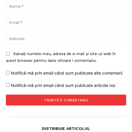
Nu
Ema
Web
Salvați numele meu, adresa de e-mail și site-ul web în
Un proiect
acest browser pentru data viitoare i comentariu.
FREEDOM HOUSE ROMÂNIA
Notifică-mă prin email când sunt publicate alte comentarii.
Notifică-mă prin email când sunt publicate articole noi.
PRESShub
Despre noi / Echipa
Proiecte editoriale
DISTRIBUIE ARTICOLUL