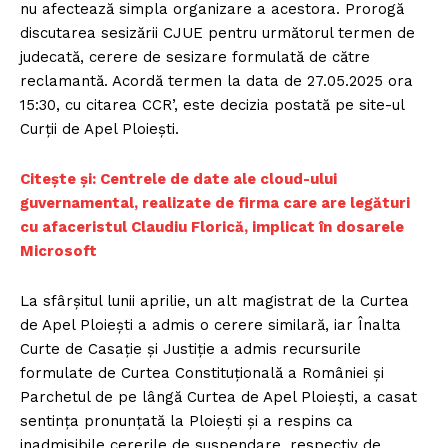
nu afectează simpla organizare a acestora. Prorogă
discutarea sesizării CJUE pentru următorul termen de
judecată, cerere de sesizare formulată de către
reclamantă. Acordă termen la data de 27.05.2025 ora
15:30, cu citarea CCR’, este decizia postată pe site-ul
Curții de Apel Ploiești.
Citește și: Centrele de date ale cloud-ului
guvernamental, realizate de firma care are legături
cu afaceristul Claudiu Florică, implicat în dosarele
Microsoft
La sfârșitul lunii aprilie, un alt magistrat de la Curtea
de Apel Ploiești a admis o cerere similară, iar Înalta
Curte de Casație și Justiție a admis recursurile
formulate de Curtea Constituțională a României și
Parchetul de pe lângă Curtea de Apel Ploiești, a casat
sentința pronunțată la Ploiești și a respins ca
inadmisibile cererile de suspendare, respectiv de