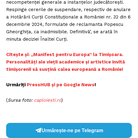
necompetenței generale a instanțelor judecătorești.
Respinge cererile de suspendare, respectiv de anulare
a Hotărârii Curții Constituționale a României nr. 32 din 6
decembrie 2024, formulate de reclamanta Popescu
Gheorghița, ca inadmisibile. Definitivă’, se arată în
minuta deciziei Înaltei Curți.
Citește și: „Manifest pentru Europa” la Timișoara.
Personalități ale vieții academice și artistice invită
timișorenii să susțină calea europeană a României
Urmăriți
PressHUB și pe Google News
!
(
Sursa foto:
caploiesti.ro
)
Urmărește-ne pe Telegram