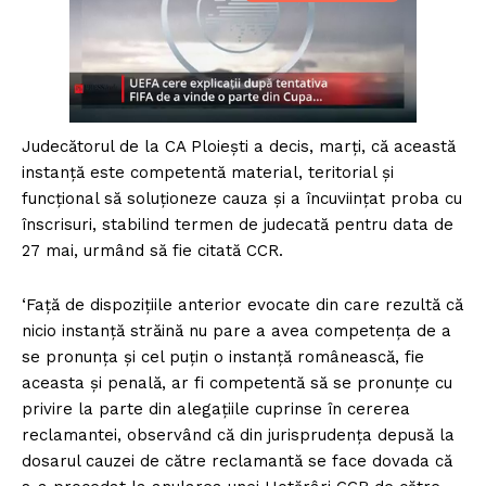
Judecătorul de la CA Ploiești a decis, marți, că această
instanță este competentă material, teritorial și
funcțional să soluționeze cauza și a încuviințat proba cu
înscrisuri, stabilind termen de judecată pentru data de
27 mai, urmând să fie citată CCR.
‘Față de dispozițiile anterior evocate din care rezultă că
nicio instanță străină nu pare a avea competența de a
se pronunța și cel puțin o instanță românească, fie
aceasta și penală, ar fi competentă să se pronunțe cu
privire la parte din alegațiile cuprinse în cererea
reclamantei, observând că din jurisprudența depusă la
dosarul cauzei de către reclamantă se face dovada că