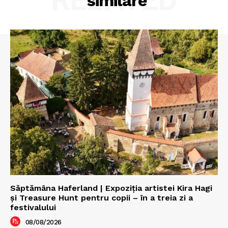
similare
Săptămâna Haferland | Expoziţia artistei Kira Hagi
şi Treasure Hunt pentru copii – în a treia zi a
festivalului
08/08/2026