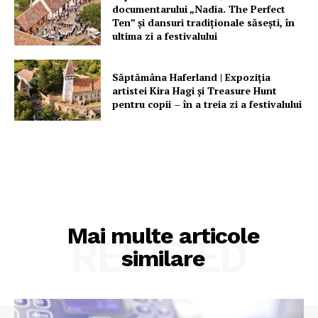
documentarului „Nadia. The Perfect
Ten” şi dansuri tradiţionale săseşti, în
ultima zi a festivalului
Săptămâna Haferland | Expoziţia
artistei Kira Hagi şi Treasure Hunt
pentru copii – în a treia zi a festivalului
Mai multe articole
RELATED
similare