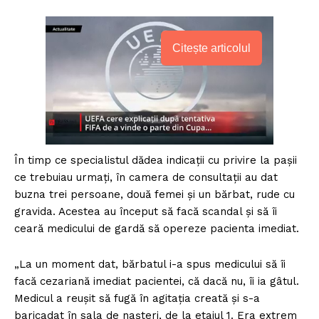
Citește articolul
În timp ce specialistul dădea indicaţii cu privire la paşii
ce trebuiau urmaţi, în camera de consultaţii au dat
buzna trei persoane, două femei şi un bărbat, rude cu
gravida. Acestea au început să facă scandal şi să îi
ceară medicului de gardă să opereze pacienta imediat.
„La un moment dat, bărbatul i-a spus medicului să îi
facă cezariană imediat pacientei, că dacă nu, îi ia gâtul.
Medicul a reuşit să fugă în agitaţia creată şi s-a
baricadat în sala de naşteri, de la etajul 1. Era extrem