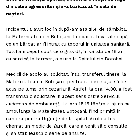
din calea agresorilor şi s-a baricadat în sala de
naşteri.
Incidentul a avut loc în după-amiaza zilei de sâmbătă,
la Maternitatea din Botoșani, la doar câteva zile după
ce un bărbat ar fi intrat cu toporul în unitatea sanitară.
Totul a început după ce o gravidă, în vârstă de 18 ani,
cu sarcină la termen, a ajuns la Spitalul din Dorohoi.
Medicii de acolo au solicitat, însă, transferul tinerei la
Maternitatea din Botoşani, pentru ca bebeluşul să fie
adus pe lume prin cezariană. Astfel, la ora 14.00, a fost
transmisă o solicitare în acest sens către Serviciul
Judeţean de Ambulanţă. La ora 15:15 tânăra a ajuns cu
ambulanţa la Matenitatea Botoşani, fiind primită în
camera pentru Urgenţe de la spital. Acolo a fost
chemat un medic de gardă, care a venit să o consulte
şi să stabilească o serie de analize.