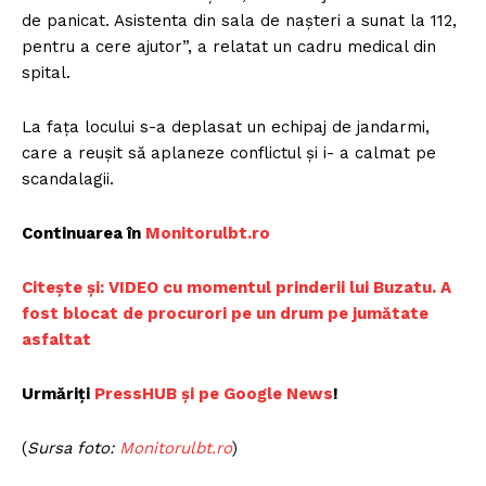
de panicat. Asistenta din sala de naşteri a sunat la 112,
pentru a cere ajutor”, a relatat un cadru medical din
spital.
La faţa locului s-a deplasat un echipaj de jandarmi,
care a reuşit să aplaneze conflictul şi i- a calmat pe
scandalagii.
Continuarea în
Monitorulbt.ro
Citește și: VIDEO cu momentul prinderii lui Buzatu. A
fost blocat de procurori pe un drum pe jumătate
asfaltat
Urmăriți
PressHUB și pe Google News
!
(
Sursa foto:
Monitorulbt.ro
)