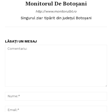
Monitorul De Botoșani
http://www.monitorulbt.ro
Singurul ziar tipărit din județul Botoșani
LĂSAȚI UN MESAJ
Comentariu:
Nu
Ema