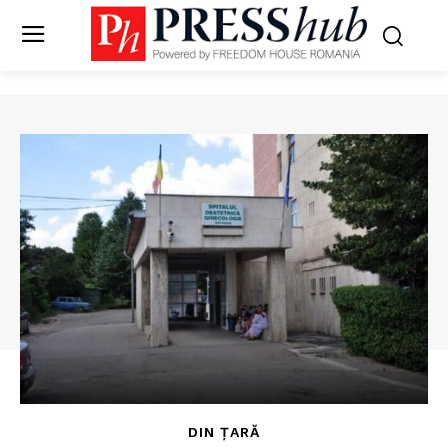
DIN ȚARĂ