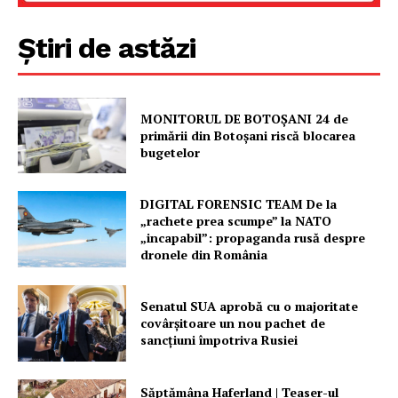
Știri de astăzi
PRESShub
MONITORUL DE BOTOȘANI 24 de
Despre noi / Echipa
primării din Botoșani riscă blocarea
bugetelor
Proiecte editoriale
Rețea
DIGITAL FORENSIC TEAM De la
Contact
„rachete prea scumpe” la NATO
„incapabil”: propaganda rusă despre
dronele din România
Senatul SUA aprobă cu o majoritate
covârșitoare un nou pachet de
sancțiuni împotriva Rusiei
Săptămâna Haferland | Teaser-ul