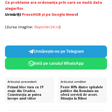
Ce probleme are ordonanța prin care se mută data
alegerilor
Urmăriți
P
ressHUB și pe Google News
!
(
Sursa imagine:
R
eporter24.ro
)
Urmărește-ne pe Telegram
Intră pe canalul WhatsApp
Articolul precedent
Articolul următor
Primul bloc turn cu 19
Peste 80% dintre spitalele
etaje din Oradea.
publice din România nu
Construcția ar putea
oferă servicii de avort.
începe anul viitor
Situația în Bihor