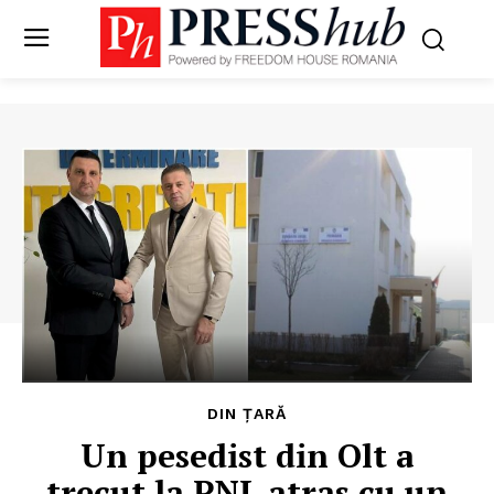
DIN ȚARĂ
Un pesedist din Olt a
trecut la PNL atras cu un