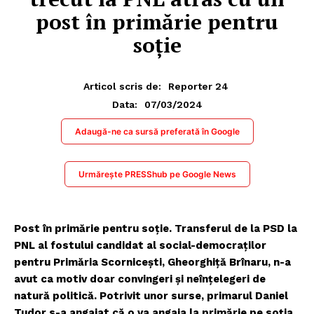
post în primărie pentru
soție
Articol scris de:
Reporter 24
07/03/2024
Data:
Adaugă-ne ca sursă preferată în Google
Urmărește PRESShub pe Google News
Post în primărie pentru soție. Transferul de la PSD la
PNL al fostului candidat al social-democraţilor
pentru Primăria Scorniceşti, Gheorghiţă Brînaru, n-a
avut ca motiv doar convingeri şi neînţelegeri de
natură politică. Potrivit unor surse, primarul Daniel
Tudor s-a angajat că o va angaja la primărie pe soţia