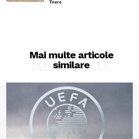
Teaca
Mai multe articole
RELATED
similare