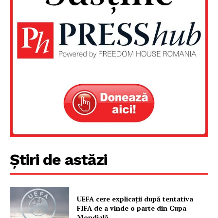
Un proiect
FREEDOM HOUSE ROMÂNIA
PRESShub
Despre noi / Echipa
Știri de astăzi
Proiecte editoriale
Rețea
Contact
UEFA cere explicații după tentativa
FIFA de a vinde o parte din Cupa
Mondială