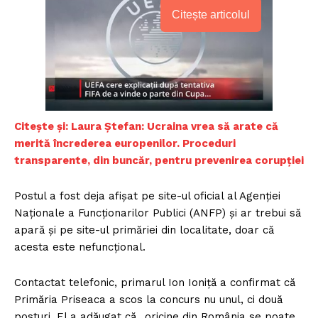
Citește articolul
C
itește și: Laura Ștefan: Ucraina vrea să arate că
merită încrederea europenilor. Proceduri
transparente, din buncăr, pentru prevenirea corupției
Postul a fost deja afişat pe site-ul oficial al Agenţiei
Naţionale a Funcţionarilor Publici (ANFP) și ar trebui să
apară și pe site-ul primăriei din localitate, doar că
acesta este nefuncţional.
Contactat telefonic, primarul Ion Ioniţă a confirmat că
Primăria Priseaca a scos la concurs nu unul, ci două
posturi. El a adăugat că „oricine din România se poate