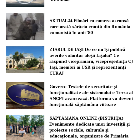
AKTUAL24 Filmări cu camera ascunsă
care arată sărăcia cruntă din România
comunistă în anii ’80
ZIARUL DE IAȘI De ce nu își publică
averile voluntar aleșii Iașului? Ce
răspund viceprimarii, vicepreședinții CJ
Iași, membri ai USR și reprezentanți
CURAJ
Guvern: Testele de securitate și
funcționalitate ale sistemului e-Terra al
ANCPI avansează. Platforma va deveni
funcțională săptămâna viitoare
SĂPTĂMÂNA ONLINE (BISTRIȚA)
Evenimente dedicate unor investiții și
proiecte sociale, culturale și
educaționale, organizate de Primăria