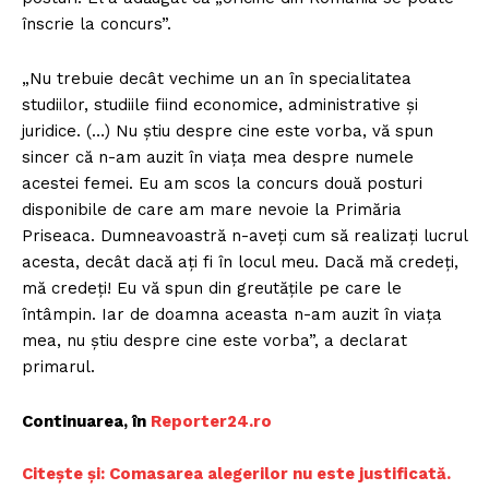
înscrie la concurs”.
„Nu trebuie decât vechime un an în specialitatea
studiilor, studiile fiind economice, administrative şi
juridice. (…) Nu ştiu despre cine este vorba, vă spun
sincer că n-am auzit în viaţa mea despre numele
acestei femei. Eu am scos la concurs două posturi
disponibile de care am mare nevoie la Primăria
Priseaca. Dumneavoastră n-aveţi cum să realizaţi lucrul
acesta, decât dacă aţi fi în locul meu. Dacă mă credeţi,
mă credeţi! Eu vă spun din greutăţile pe care le
întâmpin. Iar de doamna aceasta n-am auzit în viaţa
mea, nu ştiu despre cine este vorba”, a declarat
primarul.
Continuarea, în
R
eporter24.ro
C
itește și: Comasarea alegerilor nu este justificată.