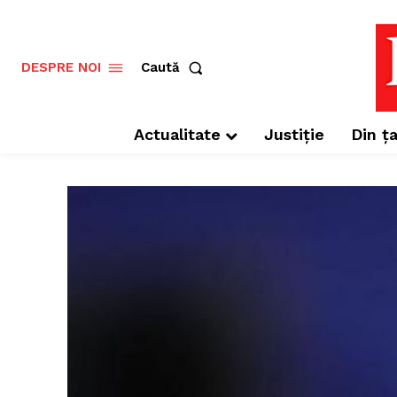
Caută
DESPRE NOI
Actualitate
Justiție
Din ța