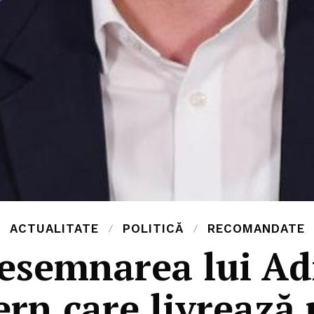
ACTUALITATE
POLITICĂ
RECOMANDATE
esemnarea lui Adr
rn care livrează 