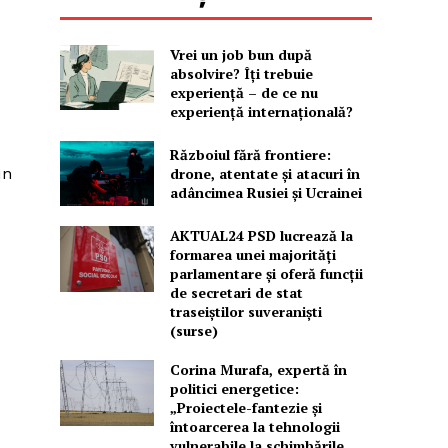
Vrei un job bun după
absolvire? Îți trebuie
experiență – de ce nu
experiență internațională?
Războiul fără frontiere:
drone, atentate și atacuri în
un
adâncimea Rusiei și Ucrainei
AKTUAL24 PSD lucrează la
formarea unei majorităţi
parlamentare și oferă funcții
de secretari de stat
traseiștilor suveraniști
(surse)
Corina Murafa, expertă în
politici energetice:
„Proiectele-fantezie și
întoarcerea la tehnologii
vulnerabile la schimbările