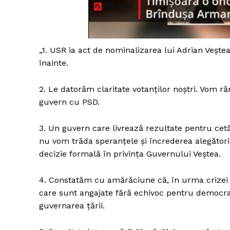
Un pro
„1. USR ia act de nominalizarea lui Adrian Vește
FREEDOM
înainte.
ROMÂ
2. Le datorăm claritate votanților noștri. Vom
guvern cu PSD.
3. Un guvern care livrează rezultate pentru cetă
nu vom trăda speranțele și încrederea alegători
decizie formală în privința Guvernului Veștea.
4. Constatăm cu amărăciune că, în urma crizei p
care sunt angajate fără echivoc pentru democraț
guvernarea țării.