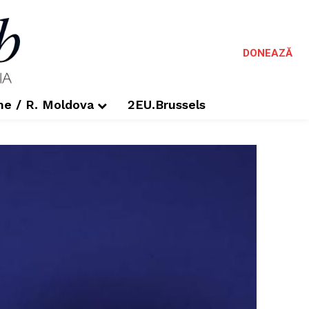
DONEAZĂ
me / R. Moldova
2EU.Brussels