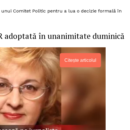
 unui Comitet Politic pentru a lua o decizie formală în
SR adoptată în unanimitate duminică
Citește articolul
PRESShub
Despre noi / Echipa