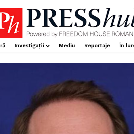
ră
Investigații
Mediu
Reportaje
În lu