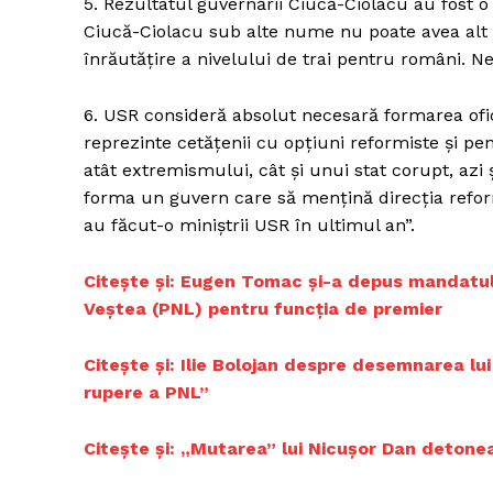
5. Rezultatul guvernării Ciucă-Ciolacu au fost o
Ciucă-Ciolacu sub alte nume nu poate avea alt r
înrăutățire a nivelului de trai pentru români. N
6. USR consideră absolut necesară formarea ofic
reprezinte cetățenii cu opțiuni reformiste și pe
atât extremismului, cât și unui stat corupt, azi 
forma un guvern care să mențină direcția reform
au făcut-o miniștrii USR în ultimul an”.
Citește și: Eugen Tomac și-a depus mandatul
Veștea (PNL) pentru funcția de premier
Citește și: Ilie Bolojan despre desemnarea lu
rupere a PNL”
Citește și: „Mutarea” lui Nicușor Dan detone