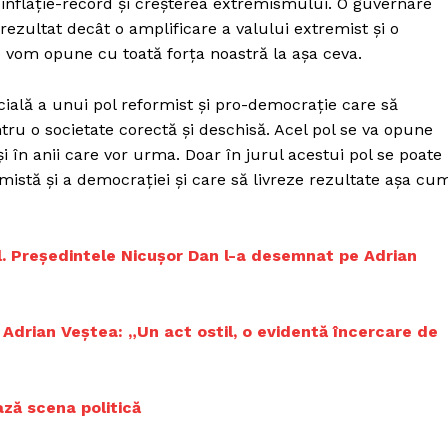
 inflație-record și creșterea extremismului. O guvernare
ezultat decât o amplificare a valului extremist și o
e vom opune cu toată forța noastră la așa ceva.
ială a unui pol reformist și pro-democrație care să
ntru o societate corectă și deschisă. Acel pol se va opune
și în anii care vor urma. Doar în jurul acestui pol se poate
istă și a democrației și care să livreze rezultate așa cu
. Președintele Nicușor Dan l-a desemnat pe Adrian
i Adrian Veștea: „Un act ostil, o evidentă încercare de
ază scena politică