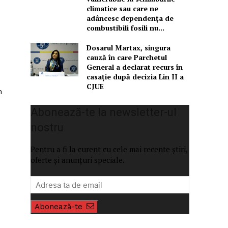
climatice sau care ne
adâncesc dependența de
combustibili fosili nu...
Dosarul Martax, singura
cauză în care Parchetul
General a declarat recurs în
casație după decizia Lin II a
CJUE
m
Abonează-te la newsletter-ul
nostru
Pentru a fi la curent cu cele mai recente știri,
oferte și anunțuri speciale.
Abonează-te