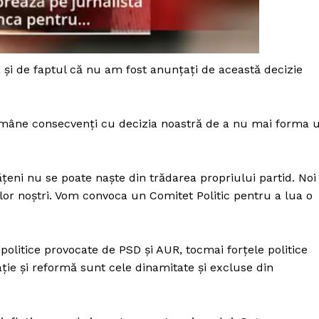
Proiecte editoriale
Rețea
Contact
iect
a și de faptul că nu am fost anunțați de această decizie
 HOUSE
NIA
 rămâne consecvenți cu decizia noastră de a nu mai forma 
țeni nu se poate naște din trădarea propriului partid. Noi
lor noștri. Vom convoca un Comitet Politic pentru a lua o
olitice provocate de PSD și AUR, tocmai forțele politice
ie și reformă sunt cele dinamitate și excluse din