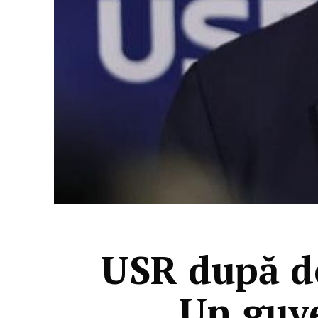
USR după d
„Un guve