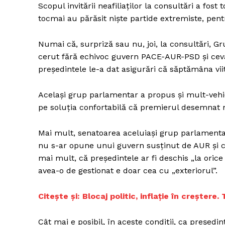
Scopul invitării neafiliaților la consultări a fos
tocmai au părăsit niște partide extremiste, pen
Numai că, surpriză sau nu, joi, la consultări, G
cerut fără echivoc guvern PACE-AUR-PSD și ceva n
președintele le-a dat asigurări că săptămâna v
Același grup parlamentar a propus și mult-vehi
pe soluția confortabilă că premierul desemnat 
Mai mult, senatoarea aceluiași grup parlamentar
nu s-ar opune unui guvern susținut de AUR și că p
mai mult, că președintele ar fi deschis „la oric
avea-o de gestionat e doar cea cu „exteriorul”.
Citește și: Blocaj politic, inflație în crește
Cât mai e posibil, în aceste condiții, ca președ