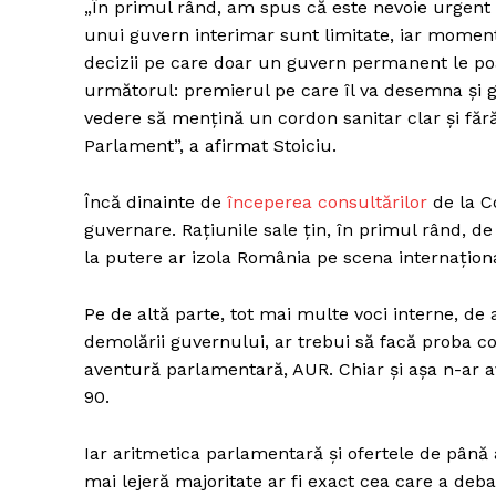
„În primul rând, am spus că este nevoie urgent d
unui guvern interimar sunt limitate, iar moment
decizii pe care doar un guvern permanent le po
următorul: premierul pe care îl va desemna şi 
vedere să menţină un cordon sanitar clar şi fără
Parlament”, a afirmat Stoiciu.
Încă dinainte de
începerea consultărilor
de la C
guvernare. Rațiunile sale țin, în primul rând, d
la putere ar izola România pe scena internațion
Pe de altă parte, tot mai multe voci interne, de a
demolării guvernului, ar trebui să facă proba 
aventură parlamentară, AUR. Chiar și așa n-ar av
90.
Iar aritmetica parlamentară și ofertele de până 
mai lejeră majoritate ar fi exact cea care a deba