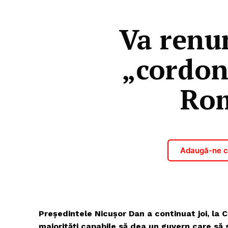
Va renun
„cordon
Rom
Adaugă-ne ca
Președintele Nicușor Dan a continuat joi, la 
majorități capabile să dea un guvern care să 