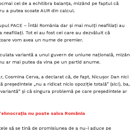
t tocmai cel de a echilibra balanța, mizând pe faptul că
tru a putea scoate AUR din calcul.
rupul PACE – Întâi România dar și mai mulți neafiliați au
eafiliați. Tot ei au fost cei care au dezvăluit că
iitoare vom avea un nume de premier.
culata variantă a unui guvern de uniune națională, mizâ
nu ar mai putea da vina pe un partid anume.
, Cosmina Cerva, a declarat că, de fapt, Nicușor Dan nici
reședintele „nu a ridicat nicio opoziție totală” (sic!), ba,
e variantă” și că singura problemă pe care președintele ar
re. Tehnocrația nu poate salva România
intele să se țină de promisiunea de a nu-i aduce pe