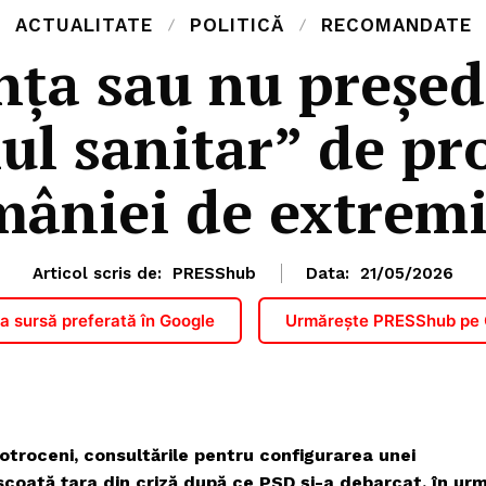
ACTUALITATE
POLITICĂ
RECOMANDATE
ța sau nu președ
ul sanitar” de pro
âniei de extremi
Articol scris de:
PRESShub
Data:
21/05/2026
 sursă preferată în Google
Urmărește PRESShub pe
Cotroceni, consultările pentru configurarea unei
scoată țara din criză după ce PSD și-a debarcat, în ur