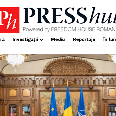
ră
Investigații
Mediu
Reportaje
În lu