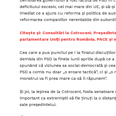
Demolarea guvernului a fost făcută de PSD în c
deficitului excesiv, cel mai mare din UE, și să-ș
imediat ce a ajuns cu reforma și politica de aus
reformarea companiilor nerentabile din subordin
Un pro
FREEDOM
Citește și: Consultări la Cotroceni. Președinte
ROMÂ
parlamentare Uniți pentru România, PACE și ne
Cea care a pus punctul pe i la finalul discuțiilor
demisia din PSD la finele lunii aprilie după c
spunând că viziunea sa social-democrată și cea 
PSD a comis nu doar „o eroare tactică”, ci și „o
monstrul va fi prea mare ca să îl răpunem”.
Și joi, la ieșirea de la Cotroceni, fosta senatoa
important ca extremiștii să fie ținuți la o dista
sale președintelui.