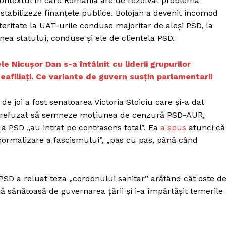
ontextul în care România are de rezolvat problema
Proiecte editoriale
i stabilizeze finanțele publice. Bolojan a devenit incomod
Rețea
teritate la UAT-urile conduse majoritar de aleși PSD, la
Contact
ea statului, conduse și ele de clientela PSD.
iect
 HOUSE
le Nicușor Dan s-a întâlnit cu liderii grupurilor
NIA
afiliați. Ce variante de guvern susțin parlamentarii
 de joi a fost senatoarea Victoria Stoiciu care și-a dat
e a refuzat să semneze moțiunea de cenzură PSD-AUR,
a PSD „au intrat pe contrasens total”. Ea
a spus
atunci că
 normalizare a fascismului”, „pas cu pas, până când
re PSD a reluat teza „cordonului sanitar” arătând cât este d
nță sănătoasă de guvernarea țării și i-a împărtășit temerile