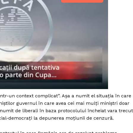
ntr-un context complicat”. Așa a numit el situația în care
iștilor guvernul în care avea cei mai mulți miniștri doar
PRESShub
numit de liberali în baza protocolului încheiat vara trecu
social-democrați la depunerea moțiunii de cenzură.
Despre noi / Echipa