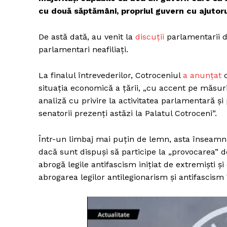
cu două săptămâni, propriul guvern cu ajutoru
De astă dată, au venit la
discuții
parlamentarii d
parlamentari neafiliați.
La finalul întrevederilor, Cotroceniul
a anunțat
c
situația economică a țării, „cu accent pe măsuri
analiză cu privire la activitatea parlamentară și 
senatorii prezenți astăzi la Palatul Cotroceni”.
Într-un limbaj mai puțin de lemn, asta înseamnă
dacă sunt dispuși să participe la „provocarea” d
abrogă legile antifascism inițiat de extremiști ș
abrogarea legilor antilegionarism și antifascism 