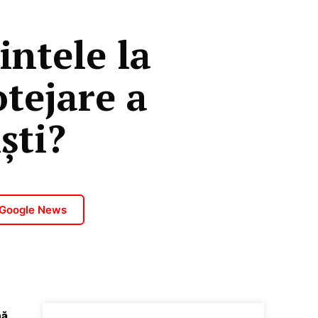
intele la
tejare a
ști?
 Google News
mă