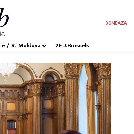
DONEAZĂ
me / R. Moldova
2EU.Brussels