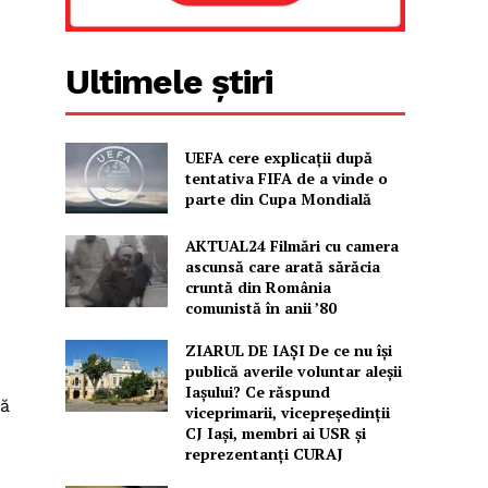
Ultimele știri
UEFA cere explicații după
tentativa FIFA de a vinde o
parte din Cupa Mondială
AKTUAL24 Filmări cu camera
ascunsă care arată sărăcia
cruntă din România
comunistă în anii ’80
ZIARUL DE IAȘI De ce nu își
publică averile voluntar aleșii
Iașului? Ce răspund
tă
viceprimarii, vicepreședinții
CJ Iași, membri ai USR și
reprezentanți CURAJ