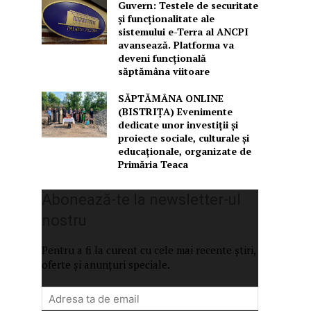
Guvern: Testele de securitate
și funcționalitate ale
sistemului e-Terra al ANCPI
avansează. Platforma va
deveni funcțională
săptămâna viitoare
SĂPTĂMÂNA ONLINE
(BISTRIȚA) Evenimente
dedicate unor investiții și
proiecte sociale, culturale și
educaționale, organizate de
Primăria Teaca
Abonează-te la newsletter-ul
nostru
e
Pentru a fi la curent cu cele mai recente știri,
oferte și anunțuri speciale.