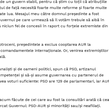
e un guvern stabil, pentru că ştim cu toţii că atribuţiile
ul de faţă necesită foarte multe reforme şi foarte multe
ate lua. Mesajul meu către domnul preşedinte a fost
guvernul pe care urmează să îl votăm trebuie să aibă în
 niciun fel de concesii în raport cu forţele extremiste din
otroceni, președintele a exclus cooptarea AUR la
e comandamentele internaționale. Or, venirea extremiștilor
ală.
naliști și de oameni politici, spun că PSD, artizanul
competenței și să-și asume guvernarea cu partenerul de
ea voturi suficiente: PSD are 129 de parlamentari, iar AU
acum făcute de cei care au fost la consultări arată că ce
rcat Guvernul: PSD-AUR și minorități sau/și neafiliați.