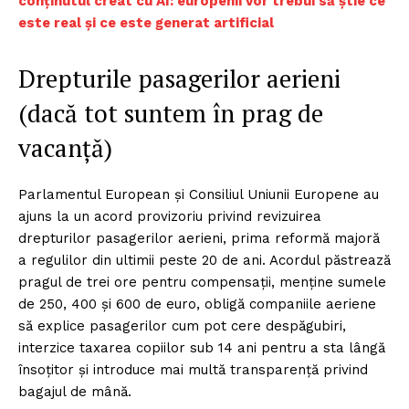
conținutul creat cu AI: europenii vor trebui să știe ce
este real și ce este generat artificial
Drepturile pasagerilor aerieni
(dacă tot suntem în prag de
vacanță)
Parlamentul European și Consiliul Uniunii Europene au
ajuns la un acord provizoriu privind revizuirea
drepturilor pasagerilor aerieni, prima reformă majoră
a regulilor din ultimii peste 20 de ani. Acordul păstrează
pragul de trei ore pentru compensații, menține sumele
de 250, 400 și 600 de euro, obligă companiile aeriene
să explice pasagerilor cum pot cere despăgubiri,
interzice taxarea copiilor sub 14 ani pentru a sta lângă
însoțitor și introduce mai multă transparență privind
bagajul de mână.