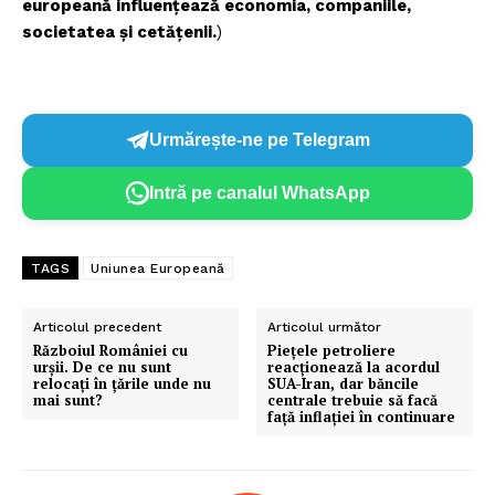
europeană influențează economia, companiile,
societatea și cetățenii.
)
Urmărește-ne pe Telegram
Intră pe canalul WhatsApp
TAGS
Uniunea Europeană
Articolul precedent
Articolul următor
Războiul României cu
Piețele petroliere
urșii. De ce nu sunt
reacționează la acordul
relocați în țările unde nu
SUA-Iran, dar băncile
mai sunt?
centrale trebuie să facă
față inflației în continuare