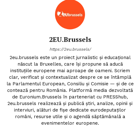
2EU.Brussels
https://2eu.brussels/
2eu.brussels este un proiect jurnalistic și educațional
născut la Bruxelles, care își propune să aducă
instituțiile europene mai aproape de oameni. Scriem
clar, verificat și contextualizat despre ce se întâmplă
la Parlamentul European, Consiliu și Comisie — și de ce
contează pentru România. Platformă media dezvoltată
de Euronium.Brussels în parteneriat cu PRESShub,
2eu.brussels realizează și publică știri, analize, opinii și
Un proiect
interviuri, alături de fișe dedicate eurodeputaților
FREEDOM HOUSE ROMÂNIA
români, resurse utile și o agendă săptămânală a
evenimentelor europene.