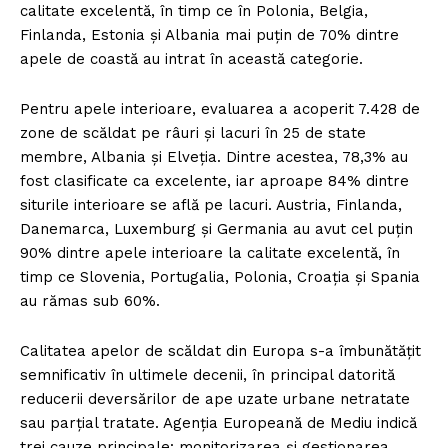
calitate excelentă, în timp ce în Polonia, Belgia,
Finlanda, Estonia și Albania mai puțin de 70% dintre
apele de coastă au intrat în această categorie.
Pentru apele interioare, evaluarea a acoperit 7.428 de
zone de scăldat pe râuri și lacuri în 25 de state
membre, Albania și Elveția. Dintre acestea, 78,3% au
fost clasificate ca excelente, iar aproape 84% dintre
siturile interioare se află pe lacuri. Austria, Finlanda,
Danemarca, Luxemburg și Germania au avut cel puțin
90% dintre apele interioare la calitate excelentă, în
timp ce Slovenia, Portugalia, Polonia, Croația și Spania
au rămas sub 60%.
Calitatea apelor de scăldat din Europa s-a îmbunătățit
semnificativ în ultimele decenii, în principal datorită
reducerii deversărilor de ape uzate urbane netratate
sau parțial tratate. Agenția Europeană de Mediu indică
trei cauze principale: monitorizarea și gestionarea