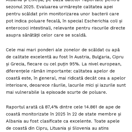
sezonul 2025. Evaluarea urmărește calitatea apei
pentru scăldat prin monitorizarea unor bacterii care
pot indica poluare fecală, în special Escherichia coli și
enterococi intestinali, relevante pentru riscurile directe
asupra sănătății celor care se scaldă.
Cele mai mari ponderi ale zonelor de scăldat cu apă
de calitate excelentă au fost în Austria, Bulgaria, Cipru
și Grecia, fiecare cu cel puțin 95%. La nivel european,
diferențele rămân importante: calitatea apelor de
coastă este, în general, mai ridicată decât cea a apelor
interioare, deoarece râurile, lacurile mici și iazurile sunt
mai vulnerabile la episoade scurte de poluare.
Raportul arată că 87,4% dintre cele 14.861 de ape de
coastă monitorizate în 2025 în 22 de state membre și
Albania au fost clasificate ca excelente. Toate apele
de coastă din Cipru, Lituania și Slovenia au atins