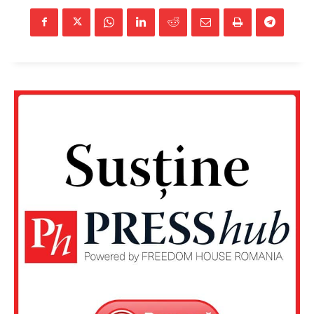
Un proiect
FREEDOM HOUSE ROMÂNIA
PRESShub
Despre noi / Echipa
Proiecte editoriale