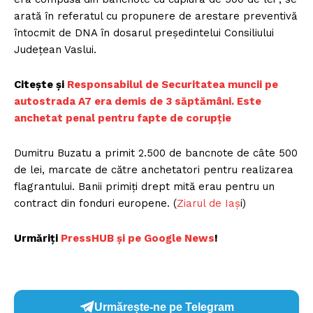
arată în referatul cu propunere de arestare preventivă
întocmit de DNA în dosarul preşedintelui Consiliului
Judeţean Vaslui.
Citește și
Responsabilul de Securitatea muncii pe
autostrada A7 era demis de 3 săptămâni. Este
anchetat penal pentru fapte de corupție
Dumitru Buzatu a primit 2.500 de bancnote de câte 500
de lei, marcate de către anchetatori pentru realizarea
flagrantului. Banii primiţi drept mită erau pentru un
contract din fonduri europene. (
Ziarul de Iaș
i)
Urmăriți
PressHUB și pe Google News
!
Urmărește-ne pe Telegram