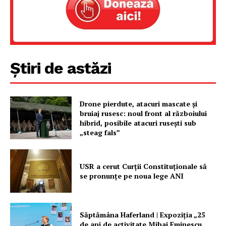
Rețea
Contact
Știri de astăzi
Drone pierdute, atacuri mascate și
bruiaj rusesc: noul front al războiului
hibrid, posibile atacuri rusești sub
„steag fals”
USR a cerut Curții Constituționale să
se pronunțe pe noua lege ANI
Săptămâna Haferland | Expoziţia „25
de ani de activitate Mihai Eminescu