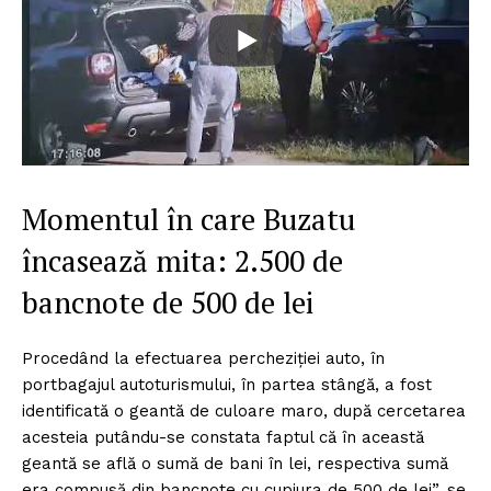
Momentul în care Buzatu
încasează mita: 2.500 de
bancnote de 500 de lei
Procedând la efectuarea percheziţiei auto, în
portbagajul autoturismului, în partea stângă, a fost
identificată o geantă de culoare maro, după cercetarea
acesteia putându-se constata faptul că în această
geantă se află o sumă de bani în lei, respectiva sumă
era compusă din bancnote cu cupiura de 500 de lei”, se