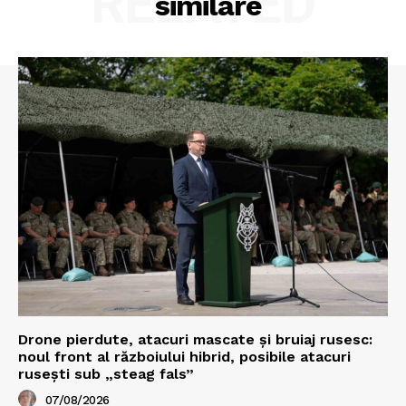
RELATED
similare
Drone pierdute, atacuri mascate și bruiaj rusesc:
noul front al războiului hibrid, posibile atacuri
rusești sub „steag fals”
07/08/2026