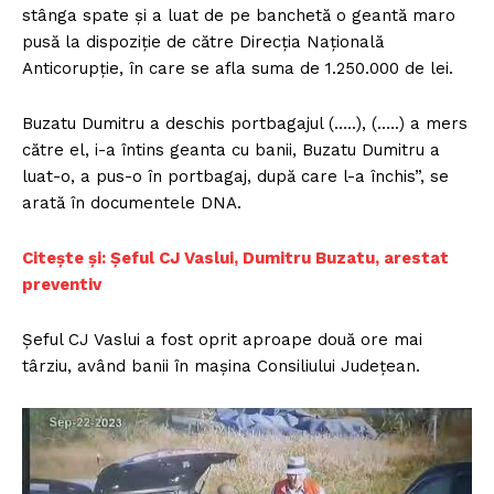
stânga spate şi a luat de pe banchetă o geantă maro
pusă la dispoziţie de către Direcţia Naţională
Anticorupţie, în care se afla suma de 1.250.000 de lei.
Buzatu Dumitru a deschis portbagajul (…..), (…..) a mers
către el, i-a întins geanta cu banii, Buzatu Dumitru a
luat-o, a pus-o în portbagaj, după care l-a închis”, se
arată în documentele DNA.
Citește și: Șeful CJ Vaslui, Dumitru Buzatu, arestat
preventiv
Şeful CJ Vaslui a fost oprit aproape două ore mai
târziu, având banii în maşina Consiliului Judeţean.