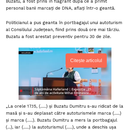
Buzatu, a fost prins în flagrant după ce a primit
personal banii marcaţi de DNA, aflaţi într-o geantă.
Politicianul a pus geanta în portbagajul unui autoturism
al Consiliului Județean, fiind prins două ore mai târziu.
Buzatu a fost arestat preventiv pentru 30 de zile.
Citește articolul
„La orele 17.15, (…..) şi Buzatu Dumitru s-au ridicat de la
masă şi s-au deplasat către autoturismele marca (…..)
şi marca (…..). Buzatu Dumitru a mers la portbagajul
(…), iar (…..) la autoturismul (…..), unde a deschis uşa