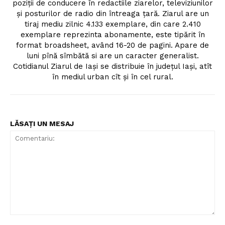
poziţii de conducere în redactiile ziarelor, televiziunilor
şi posturilor de radio din întreaga ţară. Ziarul are un
tiraj mediu zilnic 4.133 exemplare, din care 2.410
exemplare reprezinta abonamente, este tipărit în
format broadsheet, având 16-20 de pagini. Apare de
luni pînă sîmbătă si are un caracter generalist.
Cotidianul Ziarul de Iaşi se distribuie în judeţul Iaşi, atît
în mediul urban cît şi în cel rural.
LĂSAȚI UN MESAJ
Comentariu: