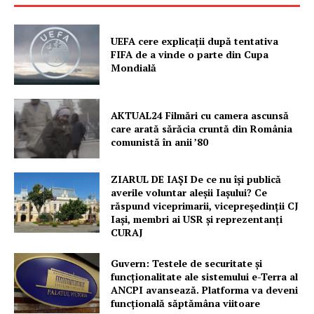
UEFA cere explicații după tentativa
FIFA de a vinde o parte din Cupa
Mondială
AKTUAL24 Filmări cu camera ascunsă
Un proiect
care arată sărăcia cruntă din România
FREEDOM HOUSE ROMÂNIA
comunistă în anii ’80
ZIARUL DE IAȘI De ce nu își publică
averile voluntar aleșii Iașului? Ce
răspund viceprimarii, vicepreședinții CJ
PRESShub
Iași, membri ai USR și reprezentanți
CURAJ
Despre noi / Echipa
Guvern: Testele de securitate și
Proiecte editoriale
funcționalitate ale sistemului e-Terra al
ANCPI avansează. Platforma va deveni
Rețea
funcțională săptămâna viitoare
Contact