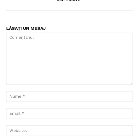
LĂSAȚI UN MESAJ
Comentariu:
Nu
Ema
Web