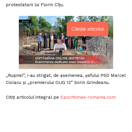
protestatarii lui Florin Cîţu.
Citește articolul
„Ruşine!”, i-au strigat, de asemenea, şefului PSD Marcel
Ciolacu şi „premierului OUG 13” Sorin Grindeanu.
Citiți articolul integral pe
Epochtimes-romania.com