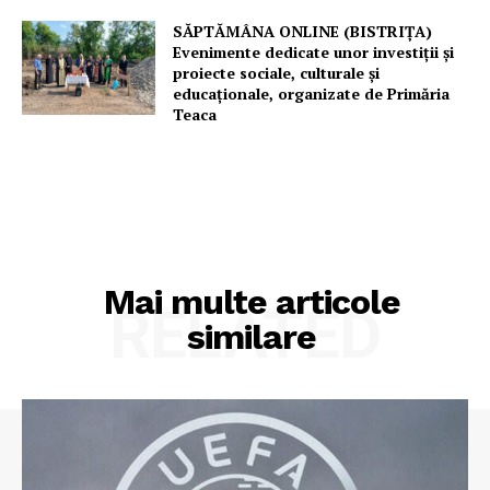
SĂPTĂMÂNA ONLINE (BISTRIȚA)
Evenimente dedicate unor investiții și
proiecte sociale, culturale și
educaționale, organizate de Primăria
Teaca
Mai multe articole
RELATED
similare