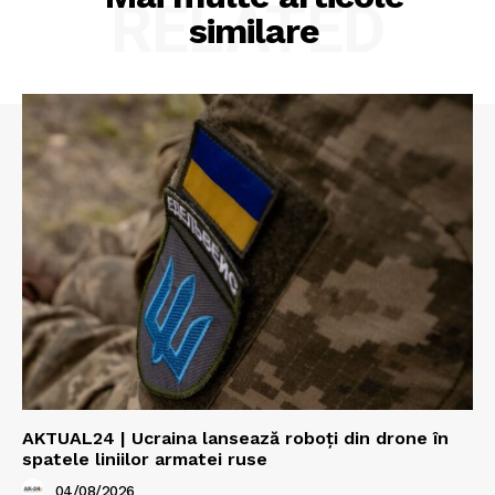
RELATED
similare
AKTUAL24 | Ucraina lansează roboți din drone în
spatele liniilor armatei ruse
04/08/2026