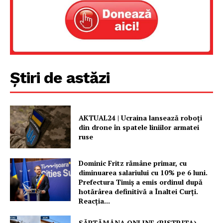
Proiecte editoriale
Rețea
Contact
Știri de astăzi
AKTUAL24 | Ucraina lansează roboți
din drone în spatele liniilor armatei
ruse
Dominic Fritz rămâne primar, cu
diminuarea salariului cu 10% pe 6 luni.
Prefectura Timiș a emis ordinul după
hotărârea definitivă a Înaltei Curți.
Reacția...
SĂPTĂMÂNA ONLINE (BISTRIȚA)