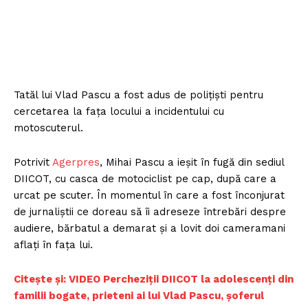
Tatăl lui Vlad Pascu a fost adus de polițiști pentru
cercetarea la fața locului a incidentului cu
motoscuterul.
Potrivit
Agerpres
, Mihai Pascu a ieşit în fugă din sediul
DIICOT, cu casca de motociclist pe cap, după care a
urcat pe scuter. În momentul în care a fost înconjurat
de jurnaliştii ce doreau să îi adreseze întrebări despre
audiere, bărbatul a demarat şi a lovit doi cameramani
aflaţi în faţa lui.
Citește și: VIDEO Percheziţii DIICOT la adolescenţi din
familii bogate, prieteni ai lui Vlad Pascu, şoferul