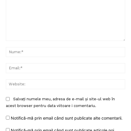
Comentariu:
Nu
Ema
Web
Salvați numele meu, adresa de e-mail și site-ul web în
acest browser pentru data viitoare i comentariu.
Notifică-mă prin email când sunt publicate alte comentarii.
Notifică-mă prin email când sunt publicate articole noi.