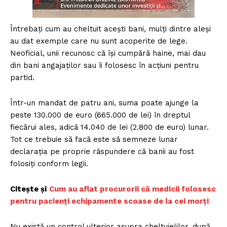
Întrebaţi cum au cheltuit aceşti bani, mulţi dintre aleşi
au dat exemple care nu sunt acoperite de lege.
Neoficial, unii recunosc că îşi cumpără haine, mai dau
din bani angajaţilor sau îi folosesc în acţiuni pentru
partid.
Într-un mandat de patru ani, suma poate ajunge la
peste 130.000 de euro (665.000 de lei) în dreptul
fiecărui ales, adică 14.040 de lei (2.800 de euro) lunar.
Tot ce trebuie să facă este să semneze lunar
declaraţia pe proprie răspundere că banii au fost
folosiţi conform legii.
Citește și
Cum au aflat procurorii că medicii folosesc
pentru pacienți echipamente scoase de la cei morți
Nu există un control ulterior asupra cheltuielilor, după