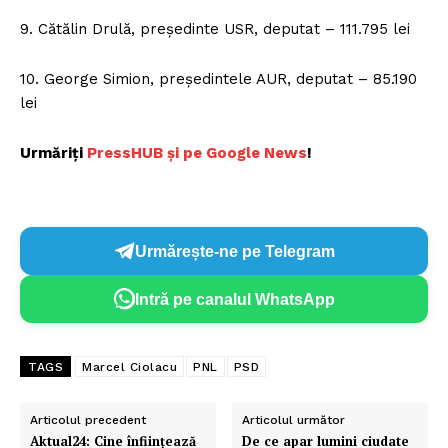
9. Cătălin Drulă, preşedinte USR, deputat – 111.795 lei
10. George Simion, preşedintele AUR, deputat – 85.190
lei
Urmăriți
PressHUB și pe Google News
!
Urmărește-ne pe Telegram
Intră pe canalul WhatsApp
TAGS
Marcel Ciolacu
PNL
PSD
Articolul precedent
Articolul următor
Aktual24: Cine înfiinţează
De ce apar lumini ciudate