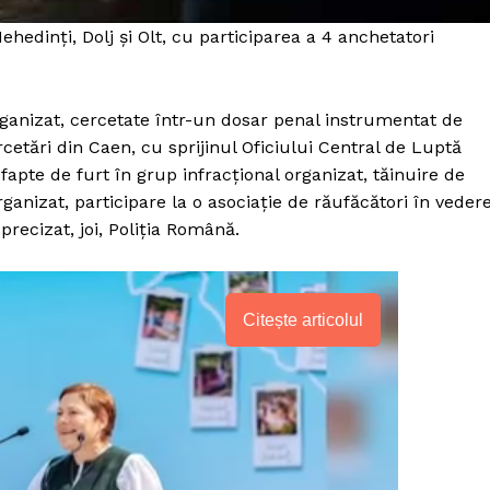
ehedinți, Dolj și Olt, cu participarea a 4 anchetatori
ganizat, cercetate într-un dosar penal instrumentat de
cetări din Caen, cu sprijinul Oficiului Central de Luptă
fapte de furt în grup infracţional organizat, tăinuire de
ganizat, participare la o asociație de răufăcători în veder
 precizat, joi, Poliția Română.
Citește articolul
PRESShub
Despre noi / Echipa