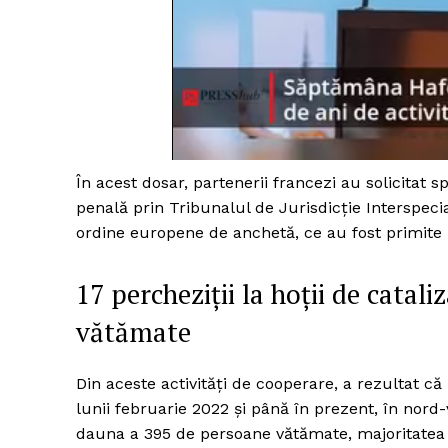
Un pro
FREEDOM
ROMÂ
În acest dosar, partenerii francezi au solicitat s
penală prin Tribunalul de Jurisdicţie Interspec
ordine europene de anchetă, ce au fost primite la
17 percheziții la hoții de catal
vătămate
Din aceste activități de cooperare, a rezultat c
lunii februarie 2022 și până în prezent, în nord-
dauna a 395 de persoane vătămate, majoritatea f