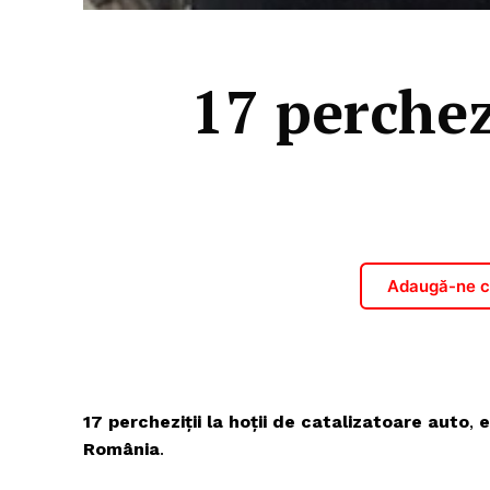
17 perchez
Adaugă-ne ca
17 percheziții la hoții de catalizatoare auto
,
e
România
.