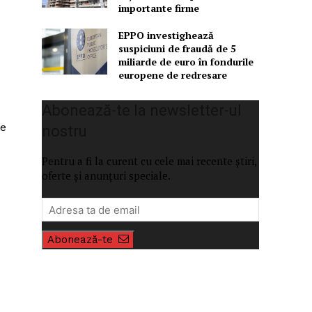
importante firme
EPPO investighează
suspiciuni de fraudă de 5
miliarde de euro în fondurile
europene de redresare
Abonează-te la newsletter-ul
ie
nostru
Pentru a fi la curent cu cele mai recente știri,
oferte și anunțuri speciale.
Abonează-te