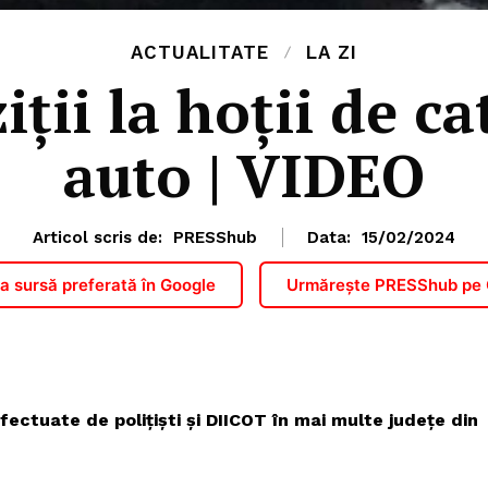
ACTUALITATE
LA ZI
iții la hoții de ca
auto | VIDEO
Articol scris de:
PRESShub
Data:
15/02/2024
 sursă preferată în Google
Urmărește PRESShub pe
fectuate de polițiști și DIICOT în mai multe județe din