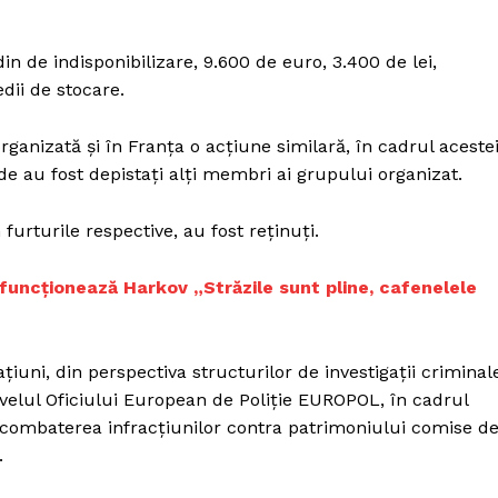
in de indisponibilizare, 9.600 de euro, 3.400 de lei,
dii de stocare.
rganizată și în Franța o acțiune similară, în cadrul aceste
de au fost depistați alți membri ai grupului organizat.
 furturile respective, au fost reținuți.
 funcționează Harkov „Străzile sunt pline, cafenelele
iuni, din perspectiva structurilor de investigații criminal
velul Oficiului European de Poliție EUROPOL, în cadrul
(combaterea infracțiunilor contra patrimoniului comise d
.