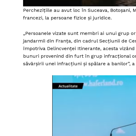
Perchezițiile au avut loc în Suceava, Botoșani, M
francezi, la persoane fizice și juridice.
„Persoanele vizate sunt membri ai unui grup or
jandarmii din Franța, din cadrul Secțiunii de Cer
împotriva Delincvenței Itinerante, acesta vizând 
bunuri provenind din furt în grup infracţional or
săvârșirii unei infracțiuni și spălare a banilor”, a