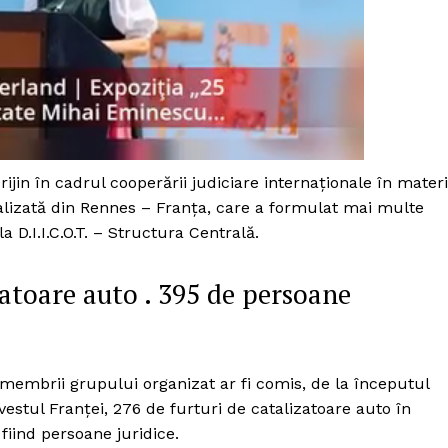
Proiecte editoriale
Rețea
Contact
iect
 HOUSE
NIA
prijin în cadrul cooperării judiciare internaționale în mater
ializată din Rennes – Franţa, care a formulat mai multe
 D.I.I.C.O.T. – Structura Centrală.
izatoare auto . 395 de persoane
ă membrii grupului organizat ar fi comis, de la începutul
vestul Franței, 276 de furturi de catalizatoare auto în
iind persoane juridice.