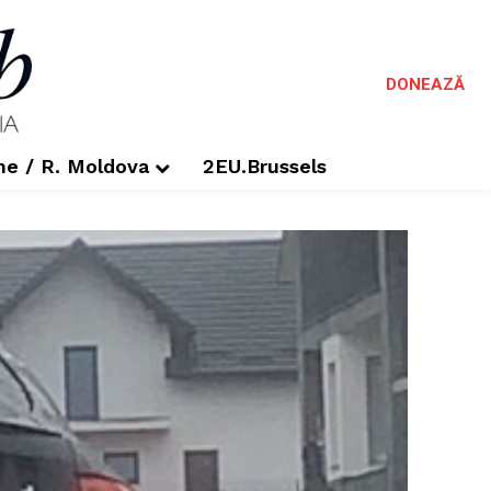
DONEAZĂ
me / R. Moldova
2EU.Brussels