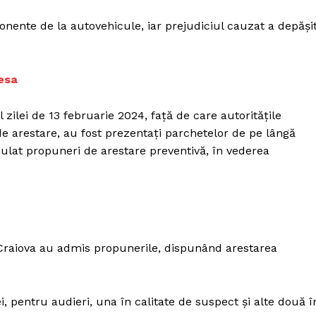
onente de la autovehicule, iar prejudiciul cauzat a depăși
esa
 zilei de 13 februarie 2024, față de care autoritățile
 arestare, au fost prezentați parchetelor de pe lângă
mulat propuneri de arestare preventivă, în vederea
i Craiova au admis propunerile, dispunând arestarea
i, pentru audieri, una în calitate de suspect și alte două î