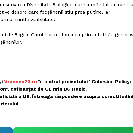
onservarea Diversității Biologice, care a înființat un centr
tive despre care focșănenii știu prea puține, iar
a mai multă vizibilitate.
ni de Regele Carol I, care dorea ca prin actul său genero
șănenilor.
și
Vrancea24.ro
în cadrul proiectului “Cohesion Policy:
on”, cofinanțat de UE prin DG Regio.
oficială a UE. Întreaga răspundere asupra corectitudini
utorului.