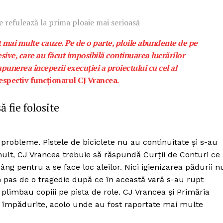
Proiecte editoriale
Rețea
le refulează la prima ploaie mai serioasă
Contact
ut mai multe cauze. Pe de o parte, ploile abundente de pe
iect
sive, care au făcut imposibilă continuarea lucrărilor
 HOUSE
unerea începerii execuției a proiectului cu cel al
NIA
espectiv funcționarul CJ Vrancea.
ă fie folosite
 probleme. Pistele de biciclete nu au continuitate și s-au
ult, CJ Vrancea trebuie să răspundă Curții de Conturi ce
ng pentru a se face loc aleilor. Nici igienizarea pădurii n
n pas de o tragedie după ce în această vară s-au rupt
i plimbau copiii pe pista de role. CJ Vrancea și Primăria
ei împădurite, acolo unde au fost raportate mai multe