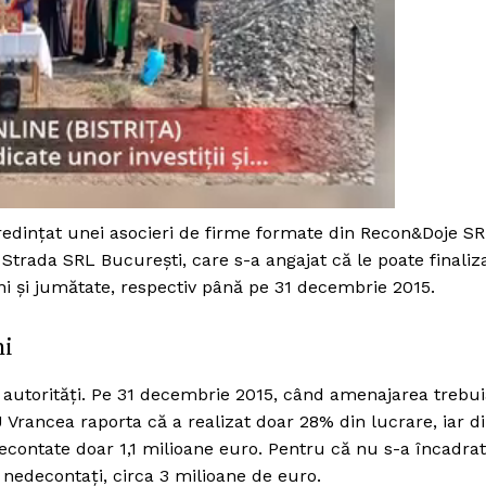
credințat unei asocieri de firme formate din Recon&Doje S
Strada SRL București, care s-a angajat că le poate finaliz
i și jumătate, respectiv până pe 31 decembrie 2015.
ni
 autorități. Pe 31 decembrie 2015, când amenajarea trebu
J Vrancea raporta că a realizat doar 28% din lucrare, iar d
econtate doar 1,1 milioane euro. Pentru că nu s-a încadrat
 nedecontați, circa 3 milioane de euro.