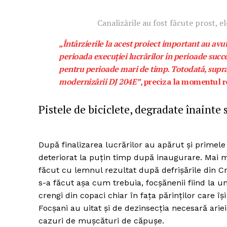
Canalizările au fost făcute prost, e
„Întârzierile la acest proiect important au av
Un pro
perioada execuției lucrărilor în perioade succe
FREEDOM
pentru perioade mari de timp. Totodată, suprap
ROMÂ
modernizării DJ 204E”
, preciza la momentul r
Pistele de biciclete, degradate înainte s
După finalizarea lucrărilor au apărut și primele
deteriorat la puțin timp după inaugurare. Mai m
făcut cu lemnul rezultat după defrișările din Crâ
s-a făcut așa cum trebuia, focșănenii fiind la u
crengi din copaci chiar în fața părinților care îș
Focșani au uitat și de dezinsecția necesară ari
cazuri de mușcături de căpușe.