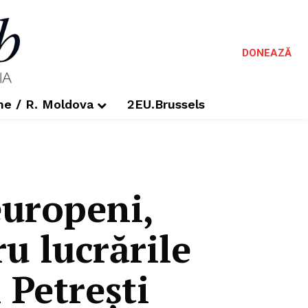
DONEAZĂ
me / R. Moldova
2EU.Brussels
europeni,
u lucrările
 Petrești