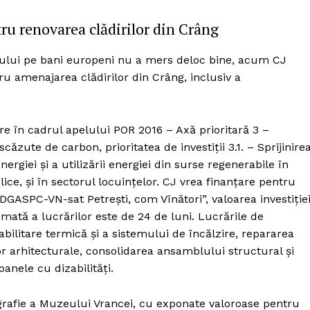
tru renovarea clădirilor din Crâng
ului pe bani europeni nu a mers deloc bine, acum CJ
u amenajarea clădirilor din Crâng, inclusiv a
re în cadrul apelului POR 2016 – Axă prioritară 3 –
căzute de carbon, prioritatea de investiții 3.1. – Sprijinire
energiei și a utilizării energiei din surse regenerabile în
blice, și în sectorul locuințelor. CJ vrea finanțare pentru
 DGASPC-VN-sat Petrești, com Vînători”, valoarea investiție
timată a lucrărilor este de 24 de luni. Lucrările de
bilitare termică și a sistemului de încălzire, repararea
or arhitecturale, consolidarea ansamblului structural și
anele cu dizabilități.
grafie a Muzeului Vrancei, cu exponate valoroase pentru