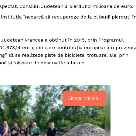
spectat, Consiliul Județean a pierdut 3 milioane de euro.
 instituția încearcă să recupereze de la el banii pierduți î
l Județean Vrancea a obținut în 2015, prin Programul
104.673,14 euro, din care contribuția europeană reprezent
” să se realizeze piste de biciclete, trotuare, alei prin
ă și foișoare de observație a faunei.
Citește articolul