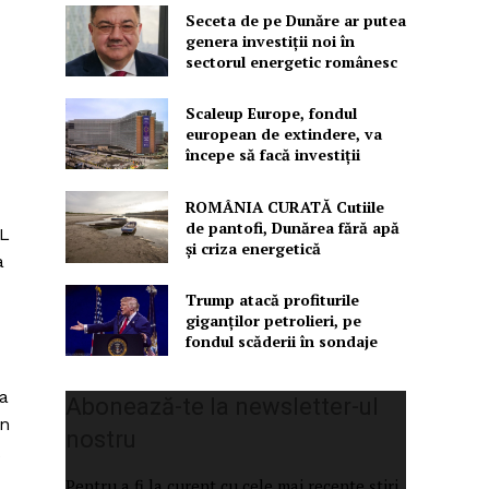
Seceta de pe Dunăre ar putea
genera investiții noi în
sectorul energetic românesc
Scaleup Europe, fondul
european de extindere, va
începe să facă investiții
ROMÂNIA CURATĂ Cutiile
de pantofi, Dunărea fără apă
RL
și criza energetică
a
Trump atacă profiturile
giganților petrolieri, pe
fondul scăderii în sondaje
ia
Abonează-te la newsletter-ul
in
nostru
Pentru a fi la curent cu cele mai recente știri,