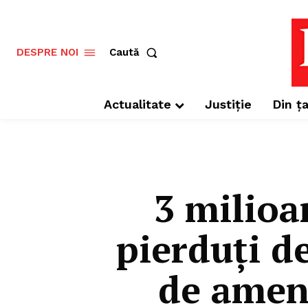
Caută
DESPRE NOI
Actualitate
Justiție
Din ța
3 milioa
pierduți d
de amena