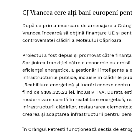
CJ Vrancea cere alți bani europeni pen
După ce prima încercare de amenajare a Crâng
Vrancea încearcă să obțină finanțare UE și pentr
controversatei clădiri a Motelului Căprioara.
Proiectul a fost depus și promovat către finanța
Sprijinirea tranziției către o economie cu emisii s
eficienței energetice, a gestionării inteligente a 
infrastructurile publice, inclusiv în clădirile pu
„Reabilitare energetică și lucrări conexe centru
fiind de 9.189.325,22 lei, inclusiv TVA. Durata es
modernizare constă în reabilitare energetică, rea
infrastructurii clădirilor, restaurarea elementel
crearea și adaptarea infrastructurii pentru perso
În Crângul Petrești funcționează secția de etno