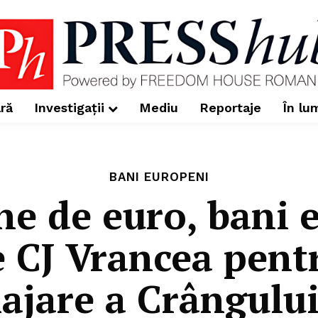
ră
Investigații
Mediu
Reportaje
În lu
BANI EUROPENI
ne de euro, bani 
e CJ Vrancea pentr
jare a Crângului