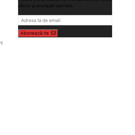
oferte și anunțuri speciale.
Abonează-te
ri