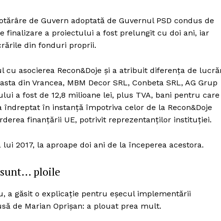
o Hotărâre de Guvern adoptată de Guvernul PSD condus de
finalizare a proiectului a fost prelungit cu doi ani, iar
rările din fonduri proprii.
ul cu asocierea Recon&Doje și a atribuit diferența de lucră
aceasta din Vrancea, MBM Decor SRL, Conbeta SRL, AG Grup
lui a fost de 12,8 milioane lei, plus TVA, bani pentru care
 îndreptat în instanță împotriva celor de la Recon&Doje
erea finanțării UE, potrivit reprezentanților instituției.
 lui 2017, la aproape doi ani de la începerea acestora.
 sunt… ploile
PRESShub
u, a găsit o explicație pentru eșecul implementării
dusă de Marian Oprișan: a plouat prea mult.
Despre noi / Echipa