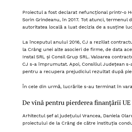
Proiectul a fost declarat nefuncțional printr-
Sorin Grindeanu, în 2017. Tot atunci, termenul de 
autoritatea locală a luat decizia de a susține luc
La începutul anului 2016, CJ a reziliat contract
la Crâng unei alte asocieri de firme, de data 
Instal SRL și Consil Grup SRL. Valoarea contractu
CJ s-a împrumutat. Apoi, Consiliul Județean s-a
pentru a recupera prejudiciul rezultat după pierd
În cele din urmă, lucrările s-au terminat în vara
De vină pentru pierderea finanțării UE
Arhitectul șef al județului Vrancea, Daniela Olar
proiectului de la Crâng de către instituția con