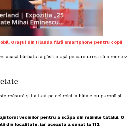
obil. Orașul din Irlanda fără smartphone pentru copii
juns acasă bărbatul a găsit o uşă pe care urma să o monte
ietate
este măsură şi i-a luat pe cei mici la bătaie cu pumnii şi
PRESShub
 ajutorul vecinilor pentru a scăpa din mâinile tatălui. O
Despre noi / Echipa
i din localitate, iar aceasta a sunat la 112.