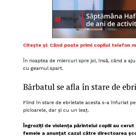
Citește și:
Când poate primi copilul telefon m
În noaptea de miercuri spre joi, însă, când a a
cu geamul spart.
Bărbatul se afla în stare de ebr
Fiind în stare de ebrietate acesta s-a înfuriat p
picioarele, dar şi cu un leaţ.
Îngroziţi de violenţa părintelui copiii au cerut
femeie a anunţat cazul către directoarea şcoli