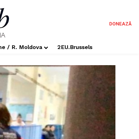
DONEAZĂ
me / R. Moldova
2EU.Brussels