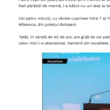
fost părăsiţi de mamă, i-a bătut cu un leaţ la be
Cei patru micuţi, cu vârste cuprinse între 7 şi 11
Mileanca, din judeţul Botoşani.
Tatăl, în vârstă de 40 de ani, are grijă de cei 
celor mici i-a abandonat. Oamenii din localitate 