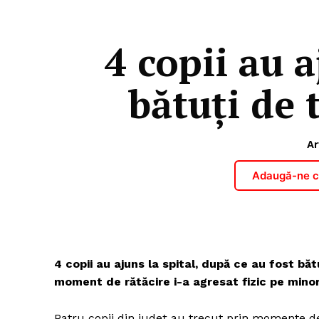
4 copii au a
bătuți de 
Ar
Adaugă-ne ca
4 copii au ajuns la spital, după ce au fost bătu
moment de rătăcire i-a agresat fizic pe minor
Patru copii din judeţ au trecut prin momente de