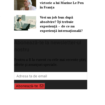
victorie a lui Marine Le Pen
în Franța
a
Vrei un job bun după
absolvire? Îți trebuie
experiență – de ce nu
experiență internațională?
Abonează-te la newsletter-ul
nostru
Pentru a fi la curent cu cele mai recente știri,
oferte și anunțuri speciale.
Abonează-te