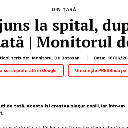
DIN ȚARĂ
juns la spital, du
tată | Monitorul 
ticol scris de:
Monitorul De Botoșani
Data:
16/06/20
 sursă preferată în Google
Urmărește PRESShub pe
ți de tată. Acesta își creștea singur copiii, iar într-un
i.
 groază după ce tatăl lor, care îi creştea singur după ce 