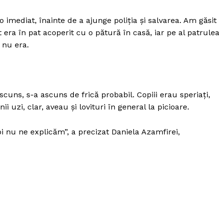
Proiecte editoriale
Rețea
imediat, înainte de a ajunge poliția și salvarea. Am găsit
at era în pat acoperit cu o pătură în casă, iar pe al patrule
Contact
iect
 nu era.
 HOUSE
NIA
cuns, s-a ascuns de frică probabil. Copiii erau speriați,
i uzi, clar, aveau și lovituri în general la picioare.
oi nu ne explicăm”, a precizat Daniela Azamfirei,