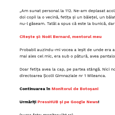
„Am sunat personal la 112. Ne-am deplasat acolo 
doi copii la o vecină, fetița și un băiețel, un băi
Un pro
nu-l găseam. Tatăl a spus că este la bunică, dar
FREEDOM
ROMÂ
Citește și:
Noël Bernard, mentorul meu
Probabil auzindu-mi vocea a ieșit de unde era as
mai ales cel mic, era sub o pătură, avea pantaloni
Doar fetița avea la cap, pe partea stângă. Nici n
directoarea Școlii Gimnaziale nr 1 Mileanca.
Continuarea în
Monitorul de Botoșani
Urmăriți
P
ressHUB și pe Google News
!
(sursa foto: monitorulbt.ro)