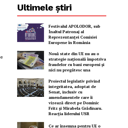
Ultimele știri
Festivalul APOLODOR, sub
Înaltul Patronaj al
Reprezentanței Comisiei
Europene în România
Nouă state din UE nu au o
ze
strategie națională împotriva
fraudelor cu bani europeni și
nici nu pregătesc una
Proiectul legislativ privind
integritatea, adoptat de
Senat, inclusiv cu
amendamentele care îi
vizează direct pe Dominic
Fritz și Mirabela Grădinaru.
Reacția liderului USR
Ce ar însemna pentru UE o