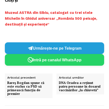
Citiți și
Muzeul ASTRA din Sibiu, catalogat cu trei stele
Michelin în Ghidul aniversar ,,România 500 peisaje,
destinații și experiențe”
Urmărește-ne pe Telegram
Intră pe canalul WhatsApp
Articolul precedent
Articolul următor
Rareş Bogdan spune că
DNA Oradea a reținut
este exclus ca PSD să
patru persoane în dosarul
primească funcţia de
vaccinărilor „la chiuvetă”
premier