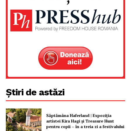
Un proiect
FREEDOM HOUSE ROMÂNIA
PRESShub
Despre noi / Echipa
Proiecte editoriale
Știri de astăzi
Rețea
Contact
Săptămâna Haferland | Expoziţia
artistei Kira Hagi şi Treasure Hunt
pentru copii – în a treia zi a festivalului