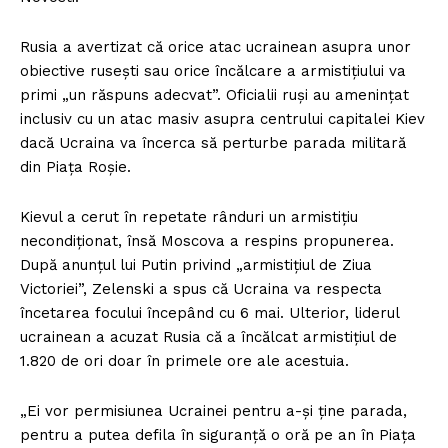
Rusia a avertizat că orice atac ucrainean asupra unor
obiective rusești sau orice încălcare a armistițiului va
primi „un răspuns adecvat”. Oficialii ruși au amenințat
inclusiv cu un atac masiv asupra centrului capitalei Kiev
dacă Ucraina va încerca să perturbe parada militară
din Piața Roșie.
Kievul a cerut în repetate rânduri un armistițiu
necondiționat, însă Moscova a respins propunerea.
După anunțul lui Putin privind „armistițiul de Ziua
Victoriei”, Zelenski a spus că Ucraina va respecta
încetarea focului începând cu 6 mai. Ulterior, liderul
ucrainean a acuzat Rusia că a încălcat armistițiul de
1.820 de ori doar în primele ore ale acestuia.
„Ei vor permisiunea Ucrainei pentru a-și ține parada,
pentru a putea defila în siguranță o oră pe an în Piața