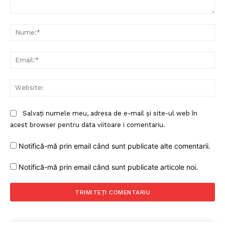
Un proiect
Comentariu:
Nu
FREEDOM HOUSE ROMÂNIA
Ema
PRESShub
Web
Despre noi / Echipa
Salvați numele meu, adresa de e-mail și site-ul web în
Proiecte editoriale
acest browser pentru data viitoare i comentariu.
Rețea
Notifică-mă prin email când sunt publicate alte comentarii.
Contact
Notifică-mă prin email când sunt publicate articole noi.