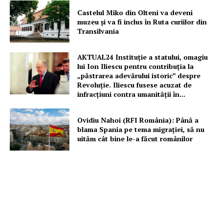
Castelul Miko din Olteni va deveni
muzeu şi va fi inclus în Ruta curiilor din
Transilvania
AKTUAL24 Instituție a statului, omagiu
lui Ion Iliescu pentru contribuția la
„păstrarea adevărului istoric” despre
Revoluție. Iliescu fusese acuzat de
infracțiuni contra umanității în...
Ovidiu Nahoi (RFI România): Până a
blama Spania pe tema migrației, să nu
uităm cât bine le-a făcut românilor