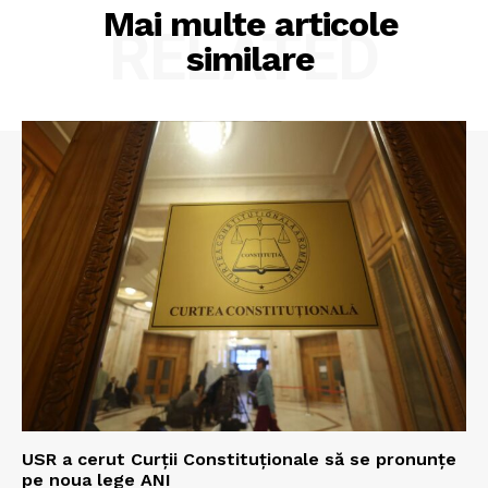
Mai multe articole
RELATED
similare
USR a cerut Curții Constituționale să se pronunțe
pe noua lege ANI