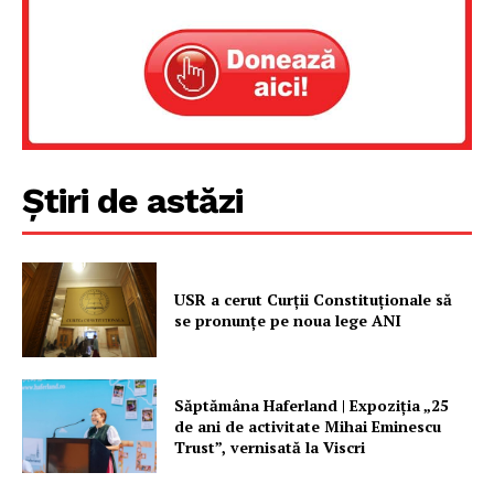
Știri de astăzi
USR a cerut Curții Constituționale să
se pronunțe pe noua lege ANI
Săptămâna Haferland | Expoziţia „25
de ani de activitate Mihai Eminescu
Trust”, vernisată la Viscri