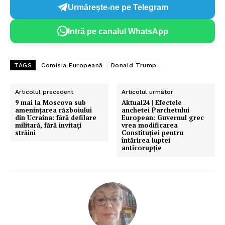
Urmărește-ne pe Telegram
Intră pe canalul WhatsApp
TAGS
Comisia Europeană
Donald Trump
Articolul precedent
Articolul următor
9 mai la Moscova sub
Aktual24 | Efectele
amenințarea războiului
anchetei Parchetului
din Ucraina: fără defilare
European: Guvernul grec
militară, fără invitați
vrea modificarea
străini
Constituției pentru
întărirea luptei
anticorupție