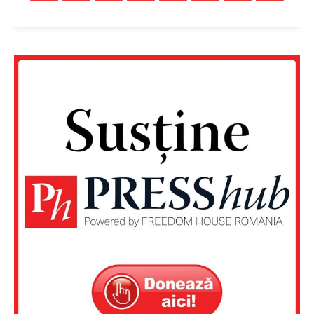
PRESShub
Despre noi / Echipa
Proiecte editoriale
Rețea
Contact