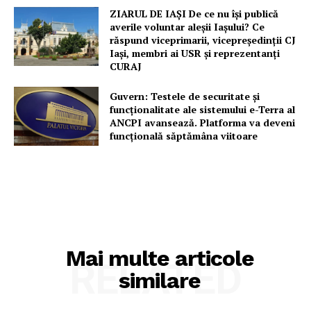
ZIARUL DE IAȘI De ce nu își publică
averile voluntar aleșii Iașului? Ce
răspund viceprimarii, vicepreședinții CJ
Iași, membri ai USR și reprezentanți
CURAJ
Guvern: Testele de securitate și
funcționalitate ale sistemului e-Terra al
ANCPI avansează. Platforma va deveni
funcțională săptămâna viitoare
Mai multe articole
RELATED
similare