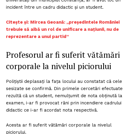
universități din municipiul Constanța, ar fi avut loc un
incident între un cadru didactic și un student.
Citește și:
Mircea Geoană: „preşedintele României
trebuie să aibă un rol de unificare a naţiunii, nu de
reprezentare a unui partid”
Profesorul ar fi suferit vătămări
corporale la nivelul piciorului
Polițiștii deplasați la fața locului au constatat că cele
sesizate se confirmă. Din primele cercetări efectuate
rezultă că un student, nemulțumit de nota obținută la
examen, i-ar fi provocat răni prin incendiere cadrului
didactic ce i-ar fi acordat nota respectivă.
Acesta ar fi suferit vătămări corporale la nivelul
piciorului.