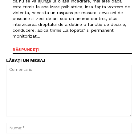
ca nu se va ajunge la o asa incadrare, mai ales daca
este trimis la analizare psihiatrica, insa fapta wxtrem de
violenta, necesita un raspuns pe masura, ceva ani de
puscarie si zeci de ani sub un anume control, plus,
interzicerea dreptului de a detine o functie de decizie,
conducere, adica trimis „la lopata” si permanent
monitorizat…
RĂSPUNDEȚI
LĂSAȚI UN MESAJ
Comentariu:
Nu