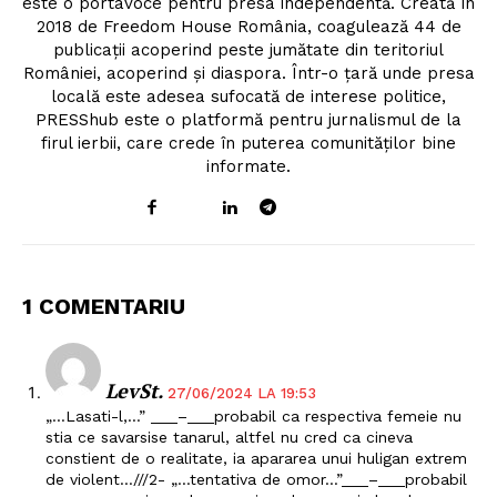
este o portavoce pentru presa independentă. Creată în
2018 de Freedom House România, coagulează 44 de
publicații acoperind peste jumătate din teritoriul
României, acoperind și diaspora. Într-o țară unde presa
locală este adesea sufocată de interese politice,
PRESShub este o platformă pentru jurnalismul de la
firul ierbii, care crede în puterea comunităților bine
informate.
1 COMENTARIU
LevSt.
27/06/2024 LA 19:53
„…Lasati-l,…” ___–___probabil ca respectiva femeie nu
stia ce savarsise tanarul, altfel nu cred ca cineva
constient de o realitate, ia apararea unui huligan extrem
de violent…///2- „…tentativa de omor…”___–___probabil